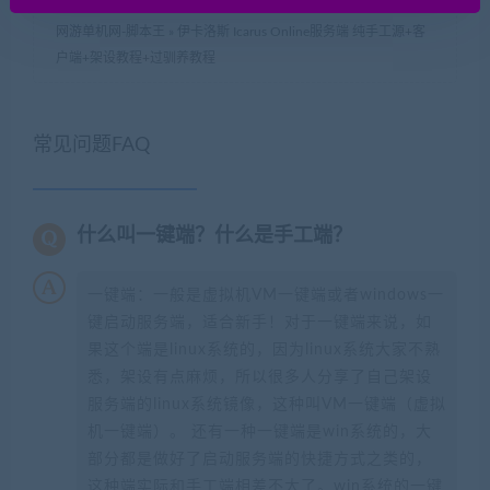
网游单机网-脚本王
»
伊卡洛斯 Icarus Online服务端 纯手工源+客
户端+架设教程+过驯养教程
常见问题FAQ
什么叫一键端？什么是手工端？
一键端：一般是虚拟机VM一键端或者windows一
键启动服务端，适合新手！对于一键端来说，如
果这个端是linux系统的，因为linux系统大家不熟
悉，架设有点麻烦，所以很多人分享了自己架设
服务端的linux系统镜像，这种叫VM一键端（虚拟
机一键端）。 还有一种一键端是win系统的，大
部分都是做好了启动服务端的快捷方式之类的，
这种端实际和手工端相差不大了。win系统的一键