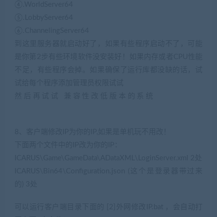
④.WorldServer64
⑤.LobbyServer64
⑥.ChannelingServer64
到这里服务器就启动好了，如果有些程序启动不了，可能
是你第2步有些环境软件没安装好！如果内存或者CPU性能
不足，有些程序会掉。如果确保了运行库都没缺的话，试
试给每个程序添加管理员权限试试
然后再试试 兼容性改低版本的系统
(网游单机网
www.cangbaowan.top)
8、客户端修改IP为你的IP,如果是单机玩不用改！
下面两个文件中的IP改为你的IP：
ICARUS\Game\GameData\ADataXML\LoginServer.xml 2处
ICARUS\Bin64\Configuration.json (这个是登录器带过来
的) 3处
可以运行客户端目录下面的 [2]外网修改IP.bat ，会自动打