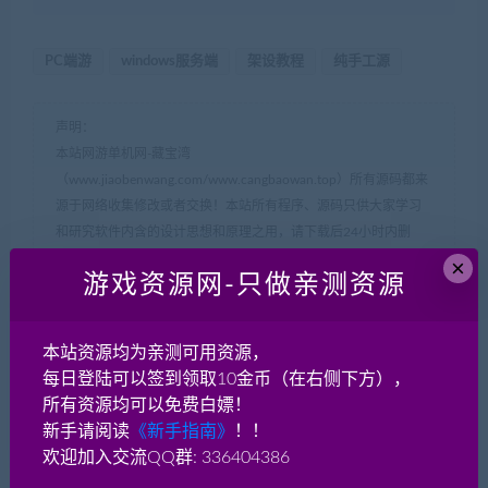
PC端游
windows服务端
架设教程
纯手工源
声明：
本站网游单机网-藏宝湾
（www.jiaobenwang.com/www.cangbaowan.top）所有源码都来
源于网络收集修改或者交换！本站所有程序、源码只供大家学习
和研究软件内含的设计思想和原理之用，请下载后24小时内删
除！。请大家不要用于商用及违法使用，否者如引起一切纠纷与
×
游戏资源网-只做亲测资源
本网站无关，后果自负！！
如果侵犯了您的权益，请及时告知我们（QQ： 18001103
email：
18001103@qq.com
），我们即刻删除!
本站资源均为亲测可用资源，
如遇到资源失效，请在此贴下方评论区留言，我们将尽快补充资
每日登陆可以签到领取10金币（在右侧下方），
源！
所有资源均可以免费白嫖！
如遇资源实在不会架设，可以换其他游戏或者版本试试，不要纠
新手请阅读
《新手指南》
！！
结一个版本。
欢迎加入交流QQ群: 336404386