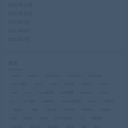
2022年11月
2022年10月
2022年9月
2022年8月
2022年7月
标签
ApkIDE
ApkTool
ApkToolAid
ApkToolBox
ApkToolkit
ApkTool助手
centos
dnSpy
GM后台
GM工具
H5页游
JAVA
Linux
Linxu服务端
MT管理器
Notepad
PC端游
ssh
VM一键端
vm虚拟机
windows服务端
Xshell
一键启动
一键安装
一键端
三端互通
亲测可用
传奇传世
全网首发
双端
外网端
安卓端
安卓苹果双端
工具
搭建教程
支持外网
本地注册
架设教程
源代码
源码
稀有