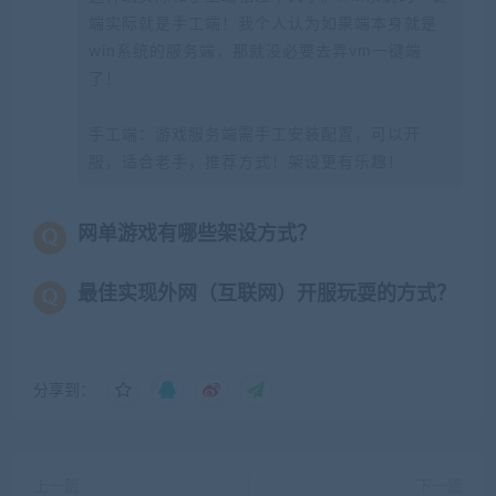
端实际就是手工端！我个人认为如果端本身就是
win系统的服务端，那就没必要去弄vm一键端
了！
手工端：游戏服务端需手工安装配置，可以开
服，适合老手，推荐方式！架设更有乐趣！
网单游戏有哪些架设方式？
最佳实现外网（互联网）开服玩耍的方式？
分享到：
上一篇
下一篇