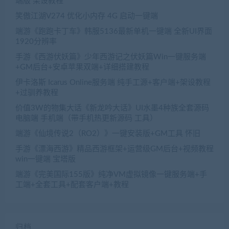
端版 架设教程
笑傲江湖V274 优化小内存 4G 启动一键端
端游《跑跑卡丁车》韩服5136最新单机一键端 全新UI界面
1920分辨率
手游《西游伏妖篇》少年西游记之伏妖篇Win一键服务端
+GM后台+安卓苹果双端+详细搭建教程
伊卡洛斯 Icarus Online服务端 纯手工源+客户端+架设教程
+过驯养教程
价值3W的物集大话《新龙吟大话》UI水墨4种族全套源码
电脑端 手机端（带手机热更新源码 工具）
端游《仙境传说2（RO2）》一键安装版+GM工具 怀旧
手游《漂海西游》精品西游框架+运营级GM后台+视频教程
win一键端 宝塔版
端游《完美国际155版》纯净VM虚拟镜像一键服务端+手
工端+全套工具+配套客户端+教程
归档