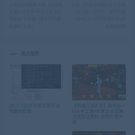
价值3W的物集大话《新龙吟
手游《西游伏妖篇》少年西游
大话》UI水墨4种族全套源码
记之伏妖篇Win一键服务端
电脑端 手机端（带手机热更
+GM后台+安卓苹果双端+详
新源码 工具）
细搭建教程
相关推荐
2022刀剑齐天变态网页游
【热血江湖手游】魔神版+l
戏最终版端
inux手工端+苹果安卓双端-
详细架设教程-支持开服外
网