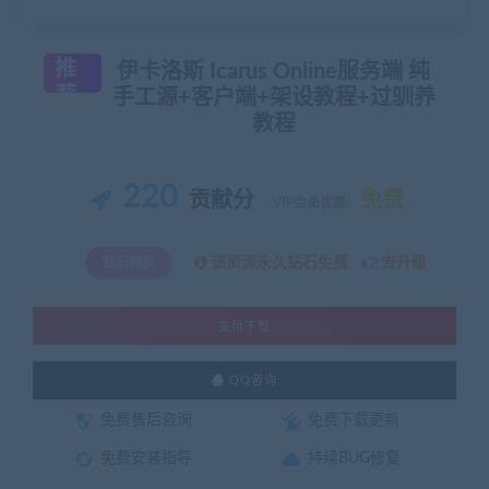
推
伊卡洛斯 Icarus Online服务端 纯
荐
手工源+客户端+架设教程+过驯养
教程
220
贡献分
免费
VIP会员优惠:
该资源永久钻石免费
去升级
钻石特权
支付下载
QQ咨询
免费售后咨询
免费下载更新
免费安装指导
持续BUG修复