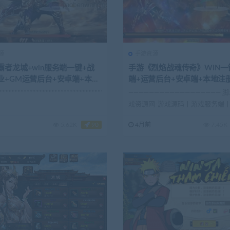
源
手游资源
霸者龙城+win服务端一键+战
手游《烈焰战魂传奇》WIN一
业+GM运营后台+安卓端+本地
端+运营后台+安卓端+本地注
可用
**************************************...
—————————————————— 
戏资源网-游戏源码丨游戏服务端
键端丨...
5.62K
90
4月前
7.45K