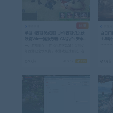
已测
手游资源
手游资
手游《西游伏妖篇》少年西游记之伏
白日门
妖篇Win一键服务端+GM后台+安卓苹
士单职
果双端+详细搭建教程
注册+
一、游戏简介 手游《西游伏妖篇》又叫少
********
年西游记之伏妖篇 。本游戏经过测试，在
腾讯云完美测试运...
3天前
5.3K
150
2月前