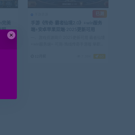
已测
手游资源
m完美
手游《传奇-霸者仙境2.0》+win服务
教程
端+安卓苹果双端-2025更新可用
×
和闪烁搭
一、游戏资源简介 2025更新可用 霸者仙境
网游单机
+win服务端+-可用-热线传奇手游版 单职业
...
120
12月前
7.38K
60