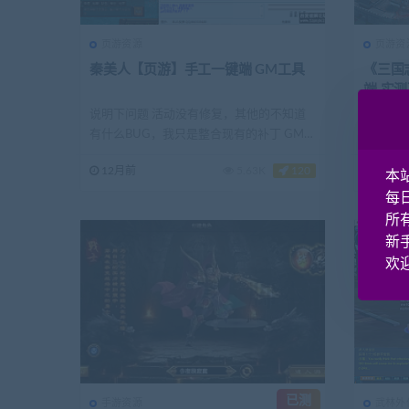
页游资源
页游资
秦美人【页游】手工一键端 GM工具
《三国
端 实测
说明下问题 活动没有修复，其他的不知道
《三国志
有什么BUG，我只是整合现有的补丁 GM工
的游戏,画
具显示乱码，...
12月前
5.63K
120
12月
本
每
所
新
欢迎
已测
手游资源
武林外