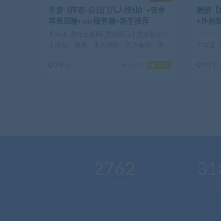
手游《传奇-白日门凡人修仙》+安卓
端游【
苹果双端+win服务端+新手推荐
+外网
脚本王-游戏资源网-游戏源码丨游戏服务端
======
丨游戏一键端丨手游源码丨网游单机丨页游
脚本王-游
单机丨GM工具...
2年前
5.87K
150
2年前
2762
31
本站运营(天)
用