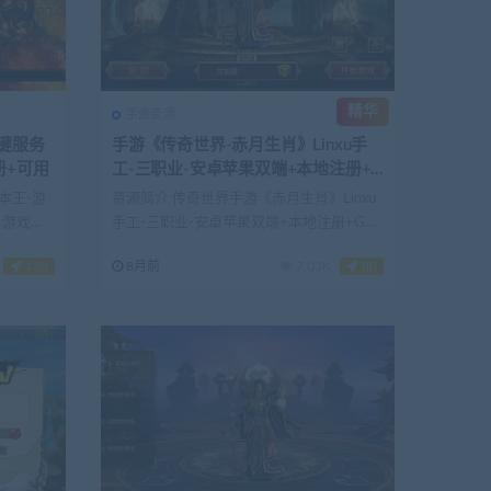
精华
手游资源
键服务
手游《传奇世界-赤月生肖》Linxu手
册+可用
工-三职业-安卓苹果双端+本地注册+G
M后台-亲测可用
脚本王-游
资源简介 传奇世界手游《赤月生肖》Linxu
丨游戏一
手工-三职业-安卓苹果双端+本地注册+GM
后台&...
130
8月前
7.03K
80