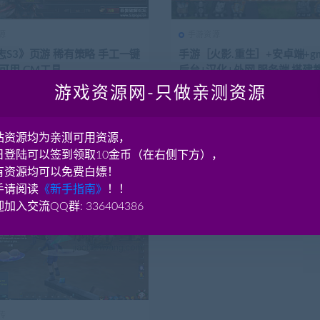
源
手游资源
志S3》页游 稀有策略 手工一键
手游［火影.重生］+安卓端+g
可用 GM工具
后台+汉化+外网 服务端 搭建
游戏资源网-只做亲测资源
S3》页游 稀有策略游戏 三国类型
亲测视频教程+详细文字架设教程 
面漂亮 第一步Essamp 2.0.0中...
建方法类似,因为就是闪烁换的皮(
网-藏宝湾w...
前
6.54K
180
12月前
7.88K
站资源均为亲测可用资源，
日登陆可以签到领取10金币（在右侧下方），
有资源均可以免费白嫖！
手请阅读
《新手指南》
！！
加入交流QQ群: 336404386
传