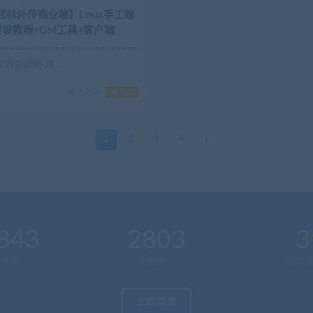
武林外传商业端】Linux手工端
架设教程+GM工具+客户端
============================
戏资源网-游...
7.75K
160
1
2
3
4
843
2803
3
户总数
资源数(个)
近7天更
立即查看