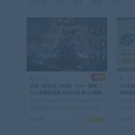
文章类型
全部
资源
教程
工具
推荐
页游资源
页游资
页游《热血虎卫传奇》WIN一键端 FL
H5页游 缥缈
ASH高精密画质 支持外网 带GM教程
资源简介 热血虎卫传奇WIN一键端 FLASH
架设教程
高精密画质 支持外网 详细信息(网游单机网-
Linu
藏...
本...
2月前
6.38K
170
7月前