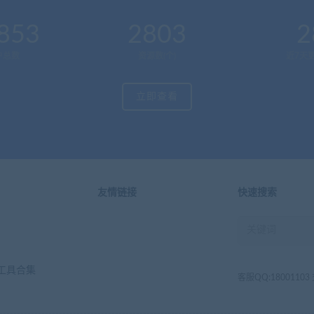
853
2803
2
户总数
资源数(个)
近7天更
立即查看
友情链接
快速搜索
工具合集
客服QQ:1800110