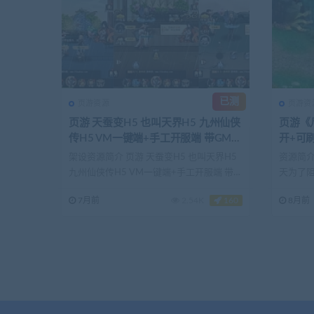
已测
页游资源
页游资
页游 天蚕变H5 也叫天界H5 九州仙侠
页游《
传H5 VM一键端+手工开服端 带GM后
开+可刷
台CDK 支持外网局域网联机 三端互
架设资源简介 页游 天蚕变H5 也叫天界H5
资源简介
通
九州仙侠传H5 VM一键端+手工开服端 带
天为了
GM...
而引发了仙
7月前
2.54K
160
8月前