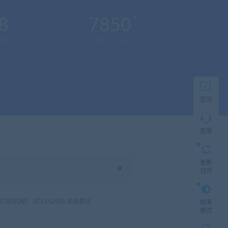
服
8
7850
新(个)
资源大小(GB)
直
接
说
出
您
的
签到
需
求！
切
记！
客服
带
上
资
更新
源
日历
连
接
与
问
3 交流QQ群：371342465 亲自教会
暗黑
题！
模式