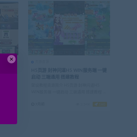
×
精华
页游资源
inux手
H5页游 封神问道H5 WIN服务端 一键
启动 三端通用 搭建教程
键端+手
架设教程资源简介 H5页游 封神问道H5
息(网游
WIN服务端 一键启动 三端通用 搭建教程 架
设基...
260
7月前
2.54K
160