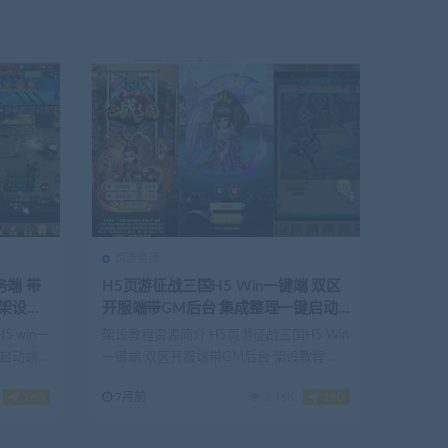
页游资源
H5页游征战三国H5 Win一键端 双区
开服端带GM后台 集成整理一键启动
端 架设教程
 win一
架设教程资源简介 H5页游征战三国H5 Win
键启动端
一键端 双区开服端带GM后台 架设教程 架
设基...
160
7月前
2.46K
160