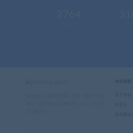
2764
31
本站运营(天)
用
本站导航
关于本站
游戏源码丨游戏服务端丨游戏一键端丨手游
源码丨网游单机丨页游单机丨GM 丨以上学
标签云
习交流平台
游戏架设