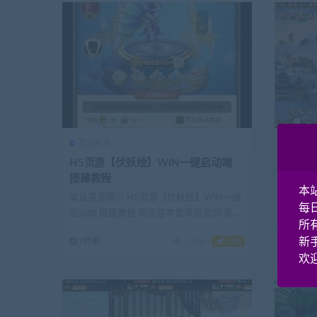
页游资源
页游资
H5页游【伏妖绘】WIN一键启动端
H5页游
搭建教程
源程序 手工开
本
程
架设资源简介 H5页游【伏妖绘】WIN一键
架设教程
每
启动端 搭建教程 架设基本要求信息(网游单
变内购版 
所
机网-藏...
后...
新
7月前
2.35K
160
7月前
欢迎