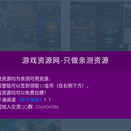
游戏资源网-只做亲测资源
源
页游资源
 联盟三国H5超变内购版 Linux
H5页游[荒野锤音]VM一键端+L
服端 带GM后台 架设教
工开服端 完美版 带GM后台
站资源均为亲测可用资源，
资源简介 H5页游 联盟三国H5超
资源简介 H5页游[荒野锤音]VM一
日登陆可以签到领取10金币（在右侧下方），
Linux 源程序 手工开服端 带GM
工开服端 完美版 带GM后台 详细信
有资源均可以免费白嫖！
单机...
手请阅读
《新手指南》
！！
2.55K
130
7月前
5.84K
加入交流QQ群: 336404386