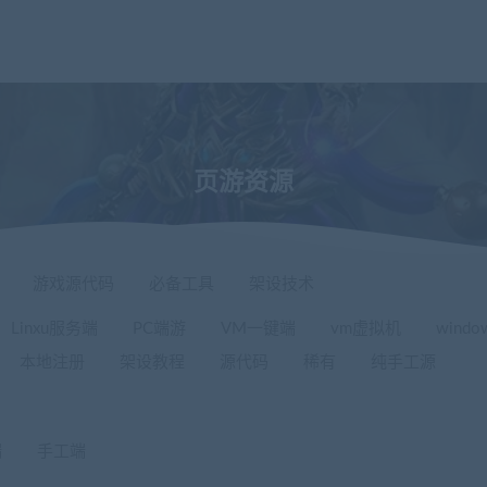
页游资源
游戏源代码
必备工具
架设技术
Linxu服务端
PC端游
VM一键端
vm虚拟机
wind
本地注册
架设教程
源代码
稀有
纯手工源
端
手工端