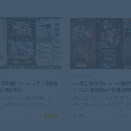
源
页游资源
儒仙H5 Linux手工开服端
H5页游 海贼王H5 win一键服务端 带
视频教程 搭建教程
GM后台 集成整理一键启动端 架设教
程
资源简介 H5页游 缥缈儒仙H5
架设教程资源简介 H5页游 海贼王H5
x手工开服端 视频教程 搭建教程 架设基
键服务端 带GM后台 集成整理一
架...
2.88K
160
7月前
2.81K