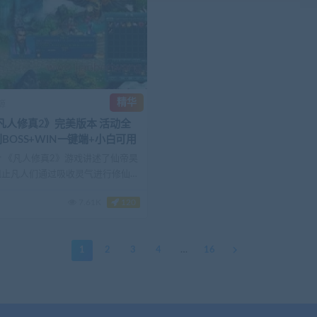
精华
源
凡人修真2》完美版本 活动全
BOSS+WIN一键端+小白可用
 《凡人修真2》游戏讲述了仙帝昊
阻止凡人们通过吸收灵气进行修仙，
人之...
7.61K
120
1
2
3
4
…
16