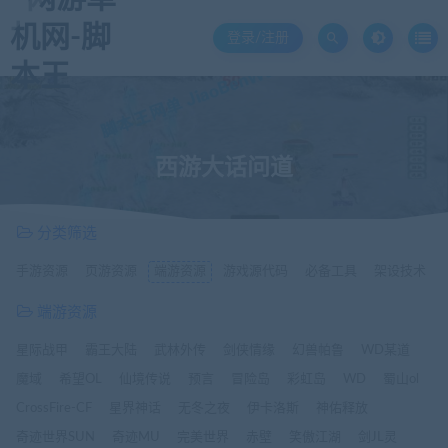
登录/注册
西游大话问道
分类筛选
手游资源
页游资源
端游资源
游戏源代码
必备工具
架设技术
端游资源
星际战甲
霸王大陆
武林外传
剑侠情缘
幻兽帕鲁
WD某道
魔域
希望OL
仙境传说
预言
冒险岛
彩虹岛
WD
蜀山ol
CrossFire-CF
星界神话
无冬之夜
伊卡洛斯
神佑释放
奇迹世界SUN
奇迹MU
完美世界
赤壁
笑傲江湖
剑JL灵