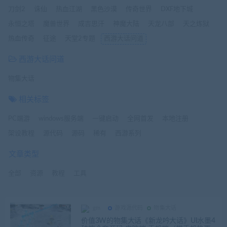
刀剑2
诛仙
热血江湖
黑色沙漠
传奇世界
DXF地下城
永恒之塔
魔兽世界
成吉思汗
神魔大陆
天龙八部
天之炼狱
热血传奇
征途
天堂2专题
西游大话问道
西游大话问道
物集大话
相关标签
PC端游
windows服务端
一键启动
全网首发
本地注册
架设教程
源代码
源码
稀有
西游系列
文章类型
全部
资源
教程
工具
gm
游戏源代码
物集大话
价值3W的物集大话《新龙吟大话》UI水墨4