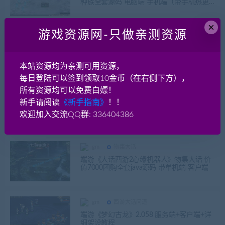
种族全套源码 电脑端 手机端（带手机热更
新源码 工具）
×
游戏资源网-只做亲测资源
gm
游戏源代码
西游大话问道
飞蛾梦幻 全套开服源码 带GM工具 GGE 梦
幻西游
本站资源均为亲测可用资源，
每日登陆可以签到领取10金币（在右侧下方），
所有资源均可以免费白嫖！
gm
游戏源代码
西游大话问道
新手请阅读
《新手指南》
！！
再战梦幻 经典怀旧西游GGE +免编译可联网
+带可编译源码
欢迎加入交流QQ群: 336404386
gm
物集大话
端游《大话西游2心缘机器人》物集大话 价
值7000团购全套java源码 带单机端 客户端
gm
西游大话问道
端游《梦幻古龙》2.058 服务端+客户端+详
细架设教程