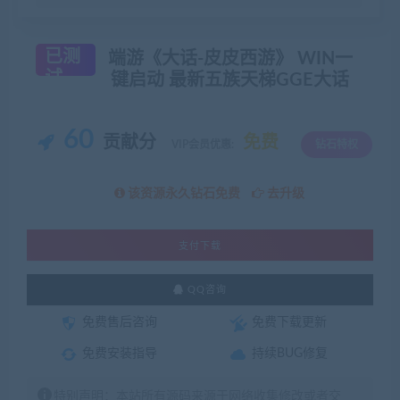
已测
端游《大话-皮皮西游》 WIN一
试
键启动 最新五族天梯GGE大话
60
贡献分
免费
VIP会员优惠:
钻石特权
该资源永久钻石免费
去升级
支付下载
QQ咨询
免费售后咨询
免费下载更新
免费安装指导
持续BUG修复
特别声明：本站所有源码来源于网络收集修改或者交