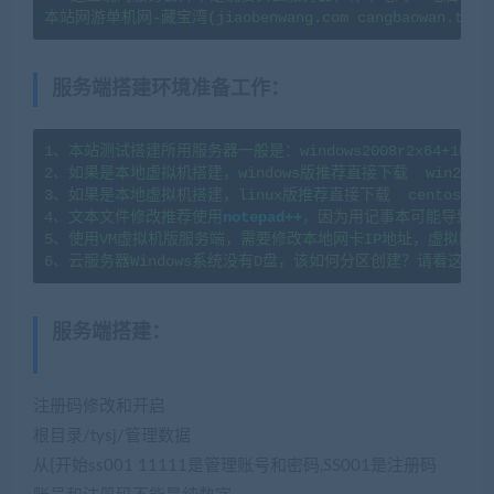
服务端搭建环境准备工作
：
1、本站测试搭建所用服务器一般是：windows2008r2x64+1H2G   l
2、如果是本地虚拟机搭建，windows版推荐直接下载  win2008
3、如果是本地虚拟机搭建，linux版推荐直接下载  centos7.
4、文本文件修改推荐使用
notepad++
，因为用记事本可能导致文
5、使用VM虚拟机版服务端，需要修改本地网卡IP地址，虚拟网卡
服务端搭建
：
(转载注明来源
jiaobenwang.com)
注册码修改和开启
根目录/tysj/管理数据
从{开始ss001 11111是管理账号和密码,SS001是注册码