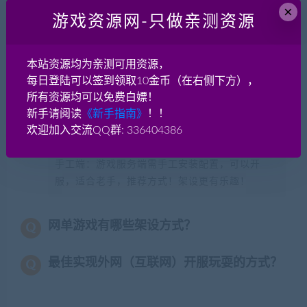
×
悉，架设有点麻烦，所以很多人分享了自己架设
游戏资源网-只做亲测资源
服务端的linux系统镜像，这种叫VM一键端（虚拟
机一键端）。 还有一种一键端是win系统的，大
部分都是做好了启动服务端的快捷方式之类的，
本站资源均为亲测可用资源，
这种端实际和手工端相差不大了。win系统的一键
每日登陆可以签到领取10金币（在右侧下方），
端实际就是手工端！我个人认为如果端本身就是
所有资源均可以免费白嫖！
新手请阅读
《新手指南》
！！
win系统的服务端，那就没必要去弄vm一键端
欢迎加入交流QQ群: 336404386
了！
手工端：游戏服务端需手工安装配置，可以开
服，适合老手，推荐方式！架设更有乐趣！
网单游戏有哪些架设方式？
最佳实现外网（互联网）开服玩耍的方式？