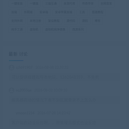
一键安装
一键端
三端互通
亲测可用
传奇传世
全网首发
双端
外网端
安卓端
安卓苹果双端
工具
搭建教程
支持外网
本地注册
架设教程
源代码
源码
稀有
纯手工源
虚拟机
虚拟机纯净镜像
西游系列
最新 讨论
cj5691907
2026-08-08 22:37:32
可以提供搭建指导本地玩，1262848359，不免费
eq2003qe
2026-08-02 10:09:10
服务器启动的情况下看不到区服登录不上怎么办
ymoon1234
2026-07-28 14:23:42
客户端启动没反应啊，，用管理员模式也没反应