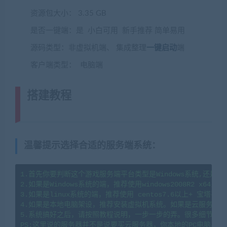
资源包大小： 3.35 GB
是否一键端：是 小白可用 新手推荐 简单易用
源码类型：非虚拟机端、 集成整理
一键启动
端
客户端类型： 电脑端
搭建教程
(转载注明来源藏宝湾
cangbaowan.top)
温馨提示选择合适的服务端系统
：
1.首先你要判断这个游戏服务端平台类型是Windows系统,还是li
2.如果是Windows系统的端，推荐使用windows2008R2 x64系
3.如果是linux系统的端，推荐使用 centos7.6以上+ 宝塔
4.如果是本地电脑架设，推荐安装虚拟机系统。如果是云服务器架
5.系统搞好之后，请按照教程说明，一步一步的弄。很多细节会导
PS:这里说的服务器并不是说要买云服务器，你本地的PC电脑、