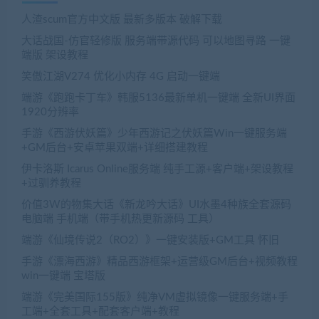
人渣scum官方中文版 最新多版本 破解下载
大话战国-仿官轻修版 服务端带源代码 可以地图寻路 一键
端版 架设教程
笑傲江湖V274 优化小内存 4G 启动一键端
端游《跑跑卡丁车》韩服5136最新单机一键端 全新UI界面
1920分辨率
手游《西游伏妖篇》少年西游记之伏妖篇Win一键服务端
+GM后台+安卓苹果双端+详细搭建教程
伊卡洛斯 Icarus Online服务端 纯手工源+客户端+架设教程
+过驯养教程
价值3W的物集大话《新龙吟大话》UI水墨4种族全套源码
电脑端 手机端（带手机热更新源码 工具）
端游《仙境传说2（RO2）》一键安装版+GM工具 怀旧
手游《漂海西游》精品西游框架+运营级GM后台+视频教程
win一键端 宝塔版
端游《完美国际155版》纯净VM虚拟镜像一键服务端+手
工端+全套工具+配套客户端+教程