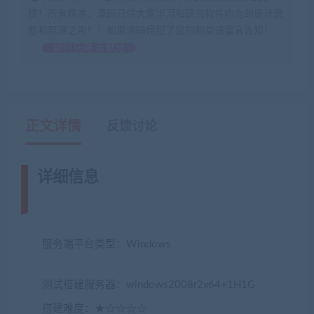
换！所有程序、源码只供大家学习和研究软件内含的设计思
想和原理之用！！如果源码侵犯了您的利益请留言告知！
如何获得 贡献分
正文详情
反馈讨论
详细信息
(网游单机网-藏宝湾
www.jiaobenwang.com)
服务端平台类型：Windows
(转载注明来源
jiaobenwang.com)
测试搭建服务器：windows2008r2x64+1H1G
搭建难度：★☆☆☆☆