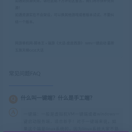
如遇到资源失效，请在此贴下方评论区留言，我们将尽快补充资
源！
如遇资源实在不会架设，可以换其他游戏或者版本试试，不要纠
结一个版本。
网游单机网-脚本王
»
端游《大话-皮皮西游》 WIN一键启动 最新
五族天梯GGE大话
常见问题FAQ
什么叫一键端？什么是手工端？
一键端：一般是虚拟机VM一键端或者windows一
键启动服务端，适合新手！对于一键端来说，如
果这个端是linux系统的，因为linux系统大家不熟