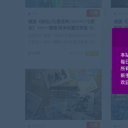
已测
诛仙
天之炼
端游《诛仙2为爱成神228V997七职
端游《
业》 VM一键端 纯净收藏完美版 2023
新端+
重制版
资源简介 端游《诛仙2为爱成神228V997
资源简介
七职业》 VM一键端 纯净收藏完美版 2023
端，暗神
重...
藏宝湾ww
2年前
4.07K
120
2年前
本
每
所
新
欢迎
已测
端游资源
彩虹岛