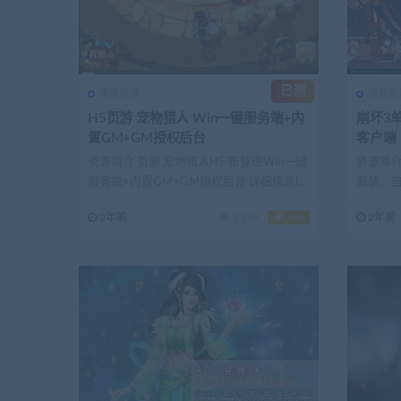
已测
页游资源
端游资
H5页游 宠物猎人 Win一键服务端+内
崩坏3单
置GM+GM授权后台
客户端
资源简介 页游 宠物猎人H5 新整理Win一键
资源简介
服务端+内置GM+GM授权后台 详细信息(网
服装、自定
游...
2年前
3.26K
160
2年前