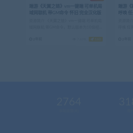
端游《天翼之链》vm一键端 可单机局
端游《彩
域网联机 带GM命令 怀旧 完全汉化版
呼唤 任务耐玩版 修复最好的S2 +攻略
+工具
资源简介 《天翼之链》vm一键端 可单机局
资源简介
域网联机 带GM命令。默认版本为10倍经
呼唤 任务
验，10倍...
2年前
7.69K
160
2年前
2764
31
本站运营(天)
用