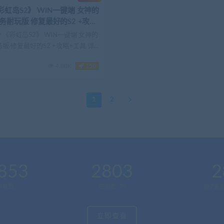
虹岛S2》 WIN一键端 女神的
 《彩虹岛S2》 WIN一键端 女神的
版 修复最好的S2 +攻略+工具 详...
4.88K
150
1
2
853
2803
2
户总数
资源数(个)
近7天更
立即查看