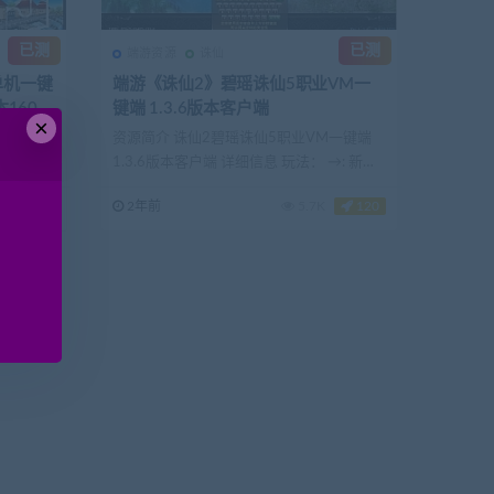
已测
已测
端游资源
诛仙
单机一键
端游《诛仙2》碧瑶诛仙5职业VM一
160
键端 1.3.6版本客户端
×
单机一键
资源简介 诛仙2碧瑶诛仙5职业VM一键端
02、
1.3.6版本客户端 详细信息 玩法： →: 新
手...
120
2年前
5.7K
120