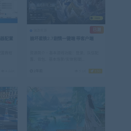
已测
端游资源
陆器配置
崩坏星铁2.7剧情一键端 带客户端
器配置教程
资源简介 – 基本游戏功能：登录、队伍配
置、背包、基本场景/实体管理 ̵...
4.66K
2年前
5.1K
150