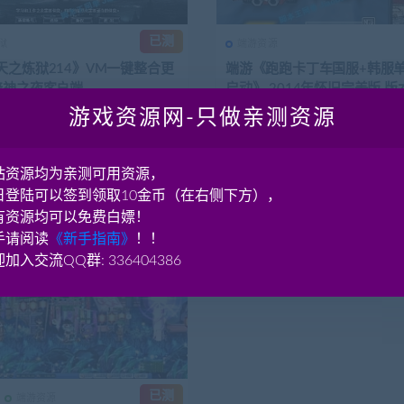
已测
狱
端游资源
天之炼狱214》VM一键整合更
端游《跑跑卡丁车国服+韩服
暗神之夜客户端
启动》 2014年怀旧完美版 版本
2、1616
游戏资源网-只做亲测资源
 天之炼狱214VM一键整合更新
资源简介 《跑跑卡丁车国服+韩服
之夜客户端 详细信息(网游单机网-
启动》 2014年怀旧完美版 版本16
...
1616...
4.33K
150
2年前
4.94K
站资源均为亲测可用资源，
日登陆可以签到领取10金币（在右侧下方），
有资源均可以免费白嫖！
手请阅读
《新手指南》
！！
加入交流QQ群: 336404386
已测
端游资源