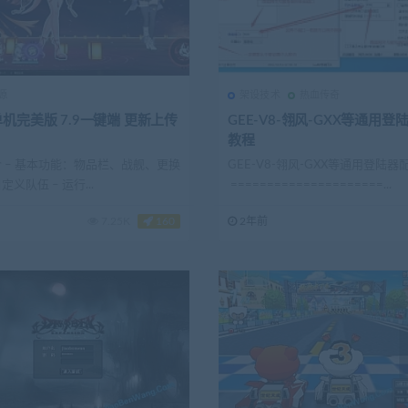
源
架设技术
热血传奇
机完美版 7.9一键端 更新上传
GEE-V8-翎风-GXX等通用登
教程
 – 基本功能：物品栏、战舰、更换
GEE-V8-翎风-GXX等通用登陆
义队伍 – 运行...
=====================...
7.25K
160
2年前