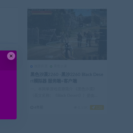
×
端游资源
黑色沙漠
黑色沙漠2260 -黑沙2260 Black Dese
rt模拟器 服务端+客户端
一、本网单游戏资源简介 《黑色沙漠》
.
（英文名称：《Black Desert》）是由
Pearl...
6.79K
4年前
8.15K
120