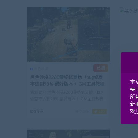
已测
黑色沙漠
黑沙
黑色沙漠2260最终修复版（bug修复
黑色沙
本
率达到98%-最好版本 ）GM工具教程
每
资源简介 黑色沙漠2260最终修复版（bug
代码网
所
修复率达到98%-最好版本 ）GM工具教程
http://b
新
详细...
欢迎
3年前
7.08K
150
3年前