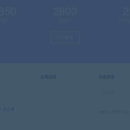
850
2803
2
户总数
资源数(个)
近7天更
立即查看
友情链接
快速搜索
工具合集
客服QQ:1800110