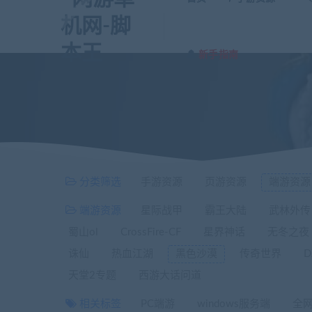
新手指南
分类筛选
手游资源
页游资源
端游资源
端游资源
星际战甲
霸王大陆
武林外传
蜀山ol
CrossFire-CF
星界神话
无冬之夜
诛仙
热血江湖
黑色沙漠
传奇世界
天堂2专题
西游大话问道
相关标签
PC端游
windows服务端
全