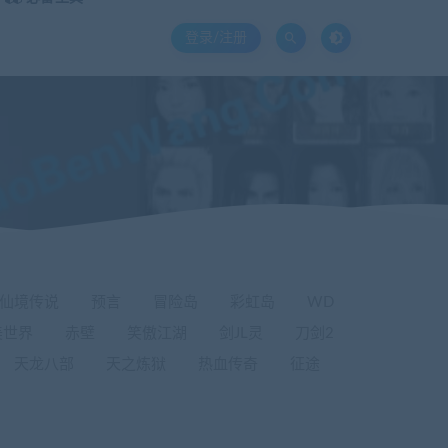
登录/注册
仙境传说
预言
冒险岛
彩虹岛
WD
美世界
赤壁
笑傲江湖
剑JL灵
刀剑2
天龙八部
天之炼狱
热血传奇
征途