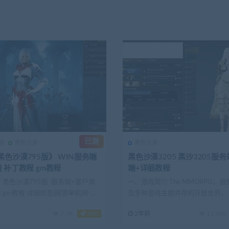
已测
源
黑色沙漠
黑色沙漠
黑色沙漠795版》 WIN服务端
黑色沙漠3205 黑沙3205服
 补丁教程 gm教程
端+详细教程
 黑色沙漠795版 服务端+客户端
一、游戏简介 The MMORPG，
 gm教程 详细信息(网游单机网-藏
及多种游戏主题共存的开放世界。
漠》是多...
前
7.7K
190
2年前
12.58K