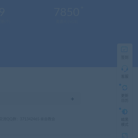
服
9
7850
新(个)
资源大小(GB)
直
接
说
出
您
的
签到
需
求！
切
记！
客服
带
上
资
更新
源
日历
连
接
与
问
3 交流QQ群：371342465 亲自教会
暗黑
题！
模式