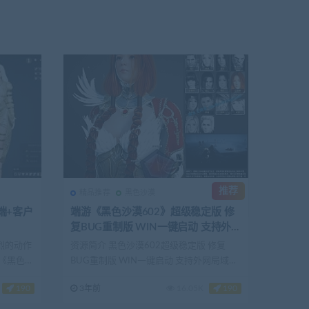
推荐
精品推荐
黑色沙漠
务端+客户
端游《黑色沙漠602》超级稳定版 修
复BUG重制版 WIN一键启动 支持外网
局域网联机
激烈的动作
资源简介 黑色沙漠602超级稳定版 修复
《黑色沙
BUG重制版 WIN一键启动 支持外网局域网
联机 详...
190
3年前
16.05K
190