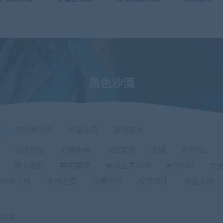
黑色沙漠
游戏源代码
必备工具
架设技术
剑侠情缘
幻兽帕鲁
WD某道
魔域
希望OL
伊卡洛斯
神佑释放
奇迹世界SUN
奇迹MU
完
DXF地下城
永恒之塔
魔兽世界
成吉思汗
神魔大陆
网首发