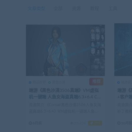
文章类型
全部
资源
教程
工具
推荐
精品推荐
黑色沙漠
端游资
端游《黑色沙漠3506真端》VM虚拟
端游《
机一键端 人鱼女海盗真端6.3+6.4 Cor
+客户端
sair
资源简介 《Corsair黑色沙漠3506人鱼女海
资源简介
盗真端6.3+6.4》VM虚拟机一键端人鱼...
补丁教程
宝...
6月前
23.42K
299
10月