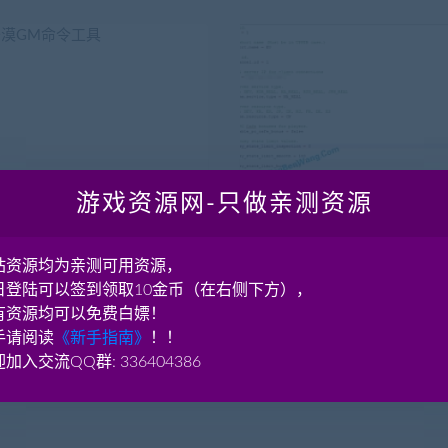
游戏资源网-只做亲测资源
黑色沙漠
黑色沙漠
漠GM命令工具
黑色沙漠 外网联机架设教程
站资源均为亲测可用资源，
日登陆可以签到领取10金币（在右侧下方），
站
内网映射: 采用内网映射穿透工具
有资源均可以免费白嫖！
d.youxidudu.com/horsetools/ http:...
https://www.jiaobenwang.com/80..
手请阅读
《新手指南》
！！
加入交流QQ群: 336404386
7.23K
3年前