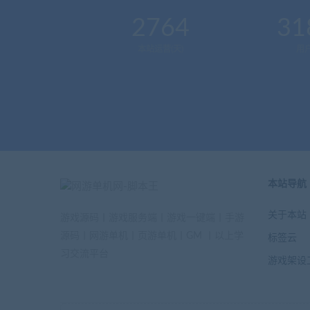
2764
31
本站运营(天)
用
本站导航
关于本站
游戏源码丨游戏服务端丨游戏一键端丨手游
源码丨网游单机丨页游单机丨GM 丨以上学
标签云
习交流平台
游戏架设