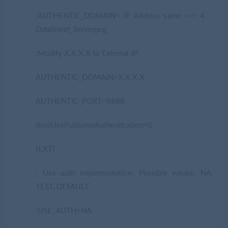
;AUTHENTIC_DOMAIN= IP Address same ->> 4 –
DataSheet_Serverpng
;Modify X.X.X.X to External IP!
AUTHENTIC_DOMAIN=X.X.X.X
AUTHENTIC_PORT=8888
dontUsePublisherAuthentication=0
[EXT]
; Use auth implementation. Possible values: NA,
TEST, DEFAULT
;USE_AUTH=NA