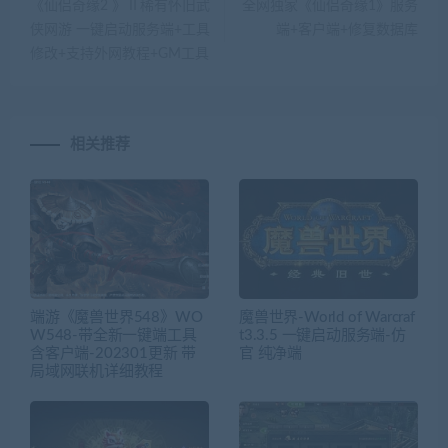
《仙侣奇缘2 》Ⅱ稀有怀旧武
全网独家《仙侣奇缘1》服务
侠网游 一键启动服务端+工具
端+客户端+修复数据库
修改+支持外网教程+GM工具
相关推荐
端游《魔兽世界548》WO
魔兽世界-World of Warcraf
W548-带全新一键端工具
t3.3.5 一键启动服务端-仿
含客户端-202301更新 带
官 纯净端
局域网联机详细教程