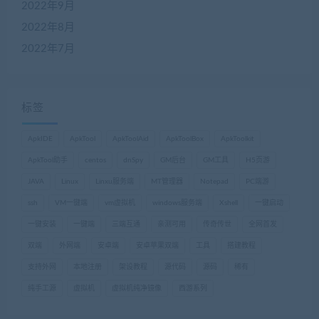
2022年9月
2022年8月
2022年7月
标签
ApkIDE
ApkTool
ApkToolAid
ApkToolBox
ApkToolkit
ApkTool助手
centos
dnSpy
GM后台
GM工具
H5页游
JAVA
Linux
Linxu服务端
MT管理器
Notepad
PC端游
ssh
VM一键端
vm虚拟机
windows服务端
Xshell
一键启动
一键安装
一键端
三端互通
亲测可用
传奇传世
全网首发
双端
外网端
安卓端
安卓苹果双端
工具
搭建教程
支持外网
本地注册
架设教程
源代码
源码
稀有
纯手工源
虚拟机
虚拟机纯净镜像
西游系列