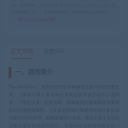
换！所有程序、源码只供大家学习和研究软件内含的设计思
想和原理之用！！如果源码侵犯了您的利益请留言告知！
如何获得 贡献分
正文详情
反馈讨论
一、游戏简介
The MMORPG，激烈的动作及多种游戏主题共存的开放世
界。《黑色沙漠》是多种元素构成的开放式动作沙盒网
游，《黑色沙漠》的特点是，极致逼真的游戏画面效果塑
造的无缝连接地图，与丰富的游戏内容呈现给冒险家自由
开放的MMO世界。酣畅淋漓的打击感，再加上真实生活玩
法和公会系统构造的社交，丰富的玩法协调地融合在一