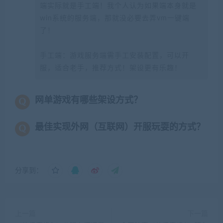
端实际就是手工端！我个人认为如果端本身就是
win系统的服务端，那就没必要去弄vm一键端
了！
手工端：游戏服务端需手工安装配置，可以开
服，适合老手，推荐方式！架设更有乐趣！
网单游戏有哪些架设方式？
最佳实现外网（互联网）开服玩耍的方式？
分享到：
上一篇
下一篇