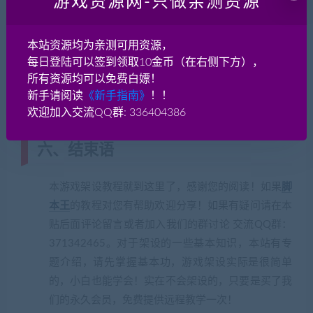
游戏资源网-只做亲测资源
CrimsonDesertAuthentication_ReleaseOp_x64.exe
CrimsonDesertServerManager_ReleaseOp_x64.exe
本站资源均为亲测可用资源，
每日登陆可以签到领取10金币（在右侧下方），
CrimsonDesertField_ReleaseOp_x64.exe
所有资源均可以免费白嫖！
新手请阅读
《新手指南》
！！
四个程序都启动，登录！使用客户端！
欢迎加入交流QQ群: 336404386
六、结束语
本游戏架设教程就到这里了，感谢您的阅读！如果
脚
本王
的教程对您有帮助欢迎分享！如果有疑问请在本
贴后面评论留言或者加入我们的群讨论 交流QQ群：
371342465。对于架设的一些基本知识，本站有专
题介绍，请先掌握基本功，游戏架设实际是很简单
的，小白也能学会！实在不会架设的，只要是买了我
们的永久会员，免费提供远程教学一次！