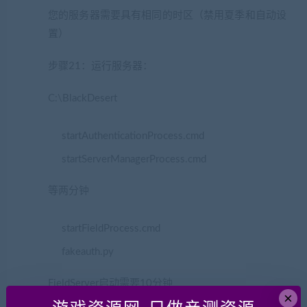
您的服务器需要具有相同的时区（禁用夏季和自动设
置）
步骤21：运行服务器：
C:\BlackDesert
startAuthenticationProcess.cmd
startServerManagerProcess.cmd
等两分钟
startFieldProcess.cmd
fakeauth.py
FieldServer启动需要10分钟
×