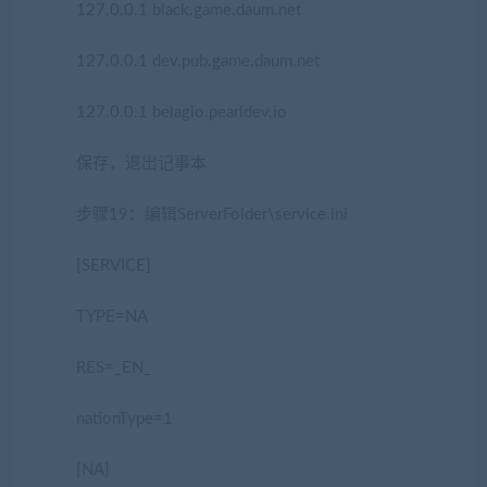
127.0.0.1 black.game.daum.net
127.0.0.1 dev.pub.game.daum.net
127.0.0.1 belagio.pearldev.io
保存，退出记事本
步骤19：编辑ServerFolder\service.ini
[SERVICE]
TYPE=NA
RES=_EN_
nationType=1
[NA]