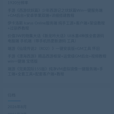
1920分辨率
手游《西游伏妖篇》少年西游记之伏妖篇Win一键服务端
+GM后台+安卓苹果双端+详细搭建教程
伊卡洛斯 Icarus Online服务端 纯手工源+客户端+架设教程
+过驯养教程
价值3W的物集大话《新龙吟大话》UI水墨4种族全套源码
电脑端 手机端（带手机热更新源码 工具）
端游《仙境传说2（RO2）》一键安装版+GM工具 怀旧
手游《漂海西游》精品西游框架+运营级GM后台+视频教程
win一键端 宝塔版
端游《完美国际155版》纯净VM虚拟镜像一键服务端+手
工端+全套工具+配套客户端+教程
归档
2026年8月