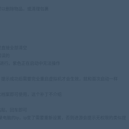
可以删除物品，或清理包裹
里直接全部清空
错误的
能进行。紫色正在启动中无法操作
，提示成功后需要完全重启虚拟机才会生效，就和首次启动一样
化档案即可使用，这个补丁不介绍
粘贴，回车即可
电脑的ip，ip变了需要重新设置，否则进游会提示无权限的类似提