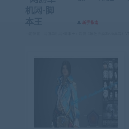
新手指南
当前位置：
网游单机网-脚本王
端游《黑色沙漠3506真端》VM虚
>