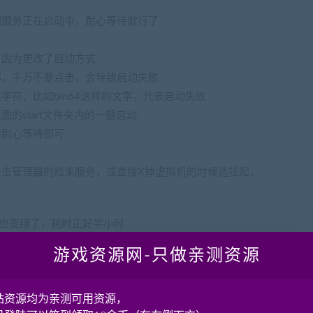
明服务正在启动中，耐心等待就行了
，因为更改了启动方式
部，千万不要点击，会导致启动失败
字符，比如bin64这样的文字，代表启动失败
的start文件夹内的一键启动
需耐心等待即可
点击管理器的结束服务，或直接X掉虚拟机的时候选挂起，
里也变绿了，耗时正好半小时
游戏资源网-只做亲测资源
站资源均为亲测可用资源，