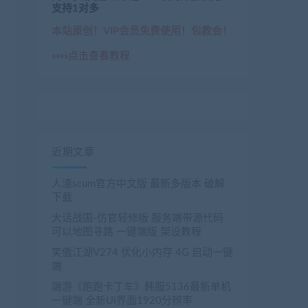
支持1对多
本站原创！VIP会员免费使用！包教会！
»»»»点击查看教程
近期文章
人渣scum官方中文版 最新多版本 破解
下载
大话战国-仿官轻修版 服务端带源代码
可以地图寻路 一键端版 架设教程
笑傲江湖V274 优化小内存 4G 启动一键
端
端游《跑跑卡丁车》韩服5136最新单机
一键端 全新UI界面1920分辨率