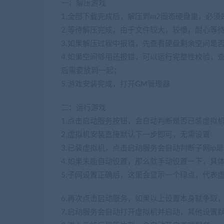
一：解压游戏
1.全部下载完成后，解压到m2固态硬盘里，必须
2.等待解压完成，由于文件较大，较慢，耐心等
3.如果解压过程中报错，先查看硬盘剩余空间是
4.如果空间够用还报错，可以运行完整性校验，
后需要放到一起；
5.游戏安装完成，打开GM管理器
二：运行游戏
1.点击启动服务按钮，会自动判断是否已装虚拟
2.虚拟机安装直接默认下一步即可，无需设置
3.已装虚拟机，点击启动服务会自动判断子网i
4.如果未能自动设置，那么就手动设置一下，具
5.子网设置正确后，这里会显示一个绿点，代表
6.再次点击启动服务，如果以上设置本身就争取
7.启动服务会自动打开虚拟机并启动，其他设置