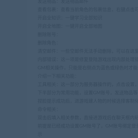
发送物品：发送物品邮件
查看包裹：查看当前角色的包裹信息，右键点击
开启全知识：一键学习全部知识
开启全地图：一键开启全部地图
删除账号：
删除角色：
清空邮件：一些空邮件无法手动删除，可以在这
内部错误：这一项是修复登陆游戏出现内部处理
GM相关操作，只能是右侧点为蓝色或绿色时才
介绍一下相关功能：
工具相关：这一部分为服务器操作的，点击设置
下半部分为常用功能，设置GM账号，发送物品等
捏脸提示成功后，进游戏建人物的时候选择客制
命令相关：
双击后填入相关参数，直接进游戏后在聊天框内
前提是已经成功设置GM账号了，GM账号绑定登录
示