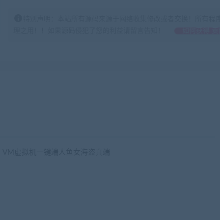
特别声明：本站所有源码来源于网络收集修改或者交换！所有程
理之用！！如果源码侵犯了您的利益请留言告知！
如何获得 贡
6.4》VM虚拟机一键端人鱼女海盗真端