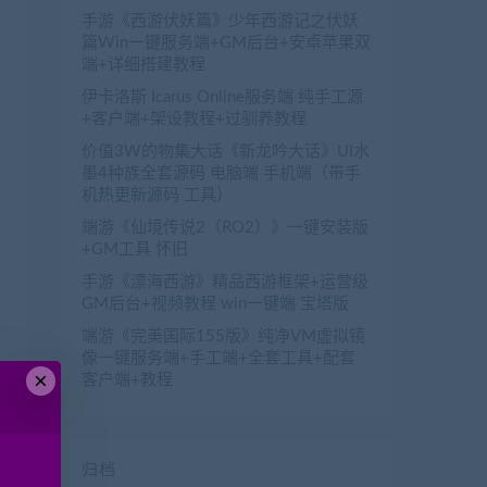
手游《西游伏妖篇》少年西游记之伏妖
篇Win一键服务端+GM后台+安卓苹果双
端+详细搭建教程
伊卡洛斯 Icarus Online服务端 纯手工源
+客户端+架设教程+过驯养教程
价值3W的物集大话《新龙吟大话》UI水
墨4种族全套源码 电脑端 手机端（带手
机热更新源码 工具）
端游《仙境传说2（RO2）》一键安装版
+GM工具 怀旧
手游《漂海西游》精品西游框架+运营级
GM后台+视频教程 win一键端 宝塔版
端游《完美国际155版》纯净VM虚拟镜
像一键服务端+手工端+全套工具+配套
×
客户端+教程
归档