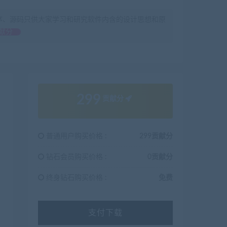
序、源码只供大家学习和研究软件内含的设计思想和原
献分
299
贡献分
普通用户购买价格 :
299贡献分
钻石会员购买价格 :
0贡献分
终身钻石购买价格 :
免费
支付下载