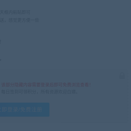
聊天框内粘贴即可
发送，感觉更方便一些
理
。
，该部分隐藏内容需要登录后即可免费浏览查看！
，每日签到可领积分，所有资源欢迎白嫖。
立即登录/免费注册