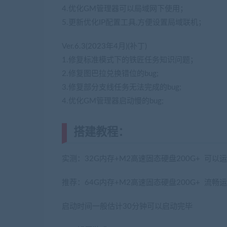
4.优化GM管理器可以局域网下使用；
5.更新优化IP配置工具,方便设置局域联机；
Ver.6.3(2023年4月)(补丁)
1.修复标准模式下的铁匠任务知识问题；
2.修复图巴拉兑换错位的bug;
3.修复部分支线任务无法完成的bug;
4.优化GM管理器启动慢的bug;
搭建教程：
(转载注明来源jiaoben
实测：32G内存+M2高速固态硬盘200G+ 可以
推荐：64G内存+M2高速固态硬盘200G+ 流畅
启动时间一般估计30分钟可以启动完毕