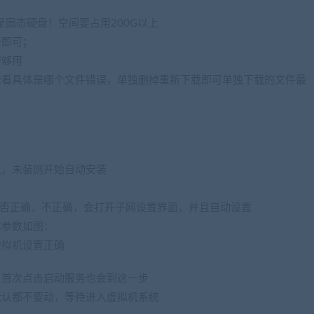
是固态硬盘！空间要占用200G以上
待即可；
否够用
查看具体是哪个文件错误，单独删掉重新下载即可单独下载的文件最
机，未装则开始自动安装
p是否正确，不正确，会打开子网设置界面，并且自动设置
体参数如图：
虚拟机设置正确
，首次点击启动服务也会到这一步
默认都不要动，等待进入虚拟机系统