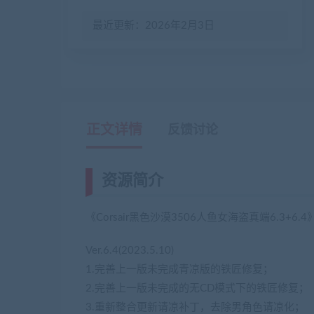
最近更新：2026年2月3日
正文详情
反馈讨论
资源简介
《Corsair黑色沙漠3506人鱼女海盗真端6.3+
Ver.6.4(2023.5.10)
1.完善上一版未完成青凉版的铁匠修复；
2.完善上一版未完成的无CD模式下的铁匠修复；
3.重新整合更新请凉补丁，去除男角色请凉化；