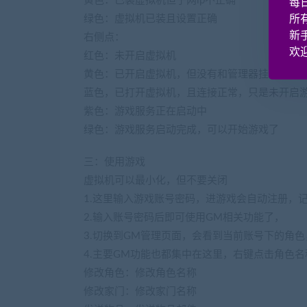
黄色：已装虚拟机但子网ip不正确
每
绿色：虚拟机已装且设置正确
所
新
右侧点：
欢迎
红色：未开启虚拟机
黄色：已开启虚拟机，但没有和管理器挂载成功
蓝色，已打开虚拟机，且连接正常，只是未开启
紫色：游戏服务正在启动中
绿色：游戏服务启动完成，可以开始游戏了
三：使用游戏
虚拟机可以最小化，但不要关闭
1.这里输入游戏账号密码，进游戏会自动注册，
2.输入账号密码后即可使用GM相关功能了，
3.切换到GM管理页面，会看到当前账号下的角
4.主要GM功能也都集中在这里，右键点击角色名
修改角色：修改角色名称
修改家门：修改家门名称