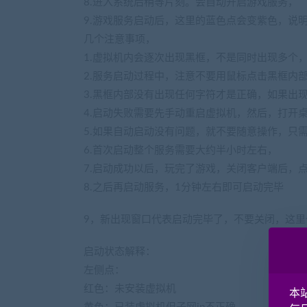
8.进入系统后稍等片刻。会自动开启游戏服务，
9.游戏服务启动后，这里的蓝色点会变紫色，说
几个注意事项，
1.虚拟机内会逐次出现黑框，不是同时出现多个
2.服务启动过程中，注意不要用鼠标点击黑框内
3.黑框内部没有出现任何字符才是正确，如果出现
4.启动失败需要先手动重启虚拟机，然后，打开桌面
5.如果自动启动没有问题，就不要随意操作，只
6.首次启动整个服务需要大约半小时左右，
7.启动成功以后，玩完了游戏，关闭客户端后，
8.之后再启动服务，1分钟左右即可启动完毕
9，新出现窗口代表启动完毕了，不要关闭，这
启动状态解释：
左侧点：
红色：未安装虚拟机
本