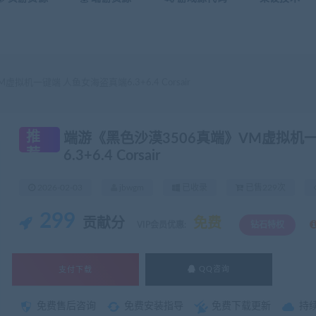
拟机一键端 人鱼女海盗真端6.3+6.4 Corsair
推
端游《黑色沙漠3506真端》VM虚拟机
荐
6.3+6.4 Corsair
2026-02-03
jbwgm
已收录
已售229次
299
贡献分
免费
VIP会员优惠:
钻石特权
支付下载
QQ咨询
免费售后咨询
免费安装指导
免费下载更新
持