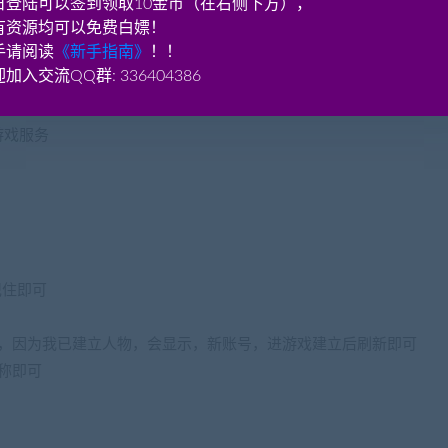
日登陆可以签到领取10金币（在右侧下方），
有资源均可以免费白嫖！
手请阅读
《新手指南》
！！
加入交流QQ群: 336404386
游戏服务
记住即可
色，因为我已建立人物，会显示，新账号，进游戏建立后刷新即可
称即可