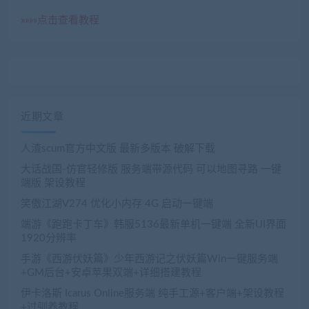
»»»»点击查看教程
近期文章
人渣scum官方中文版 最新多版本 破解下载
大话战国-仿官轻修版 服务端带源代码 可以地图寻路 一键
端版 架设教程
笑傲江湖V274 优化小内存 4G 启动一键端
端游《跑跑卡丁车》韩服5136最新单机一键端 全新UI界面
1920分辨率
手游《西游伏妖篇》少年西游记之伏妖篇Win一键服务端
+GM后台+安卓苹果双端+详细搭建教程
伊卡洛斯 Icarus Online服务端 纯手工源+客户端+架设教程
+过驯养教程