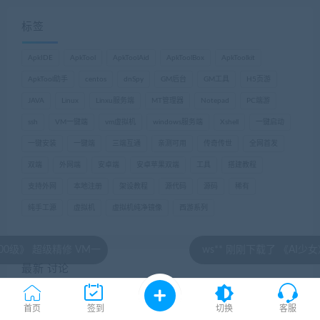
标签
ApkIDE
ApkTool
ApkToolAid
ApkToolBox
ApkToolkit
ApkTool助手
centos
dnSpy
GM后台
GM工具
H5页游
JAVA
Linux
Linxu服务端
MT管理器
Notepad
PC端游
ssh
VM一键端
vm虚拟机
windows服务端
Xshell
一键启动
一键安装
一键端
三端互通
亲测可用
传奇传世
全网首发
双端
外网端
安卓端
安卓苹果双端
工具
搭建教程
支持外网
本地注册
架设教程
源代码
源码
稀有
纯手工源
虚拟机
虚拟机纯净镜像
西游系列
VM一
ws** 刚刚下载了 《AI少女》最新整合免安
最新 讨论
cj5691907
2026-08-08 22:37:32
首页
签到
切换
客服