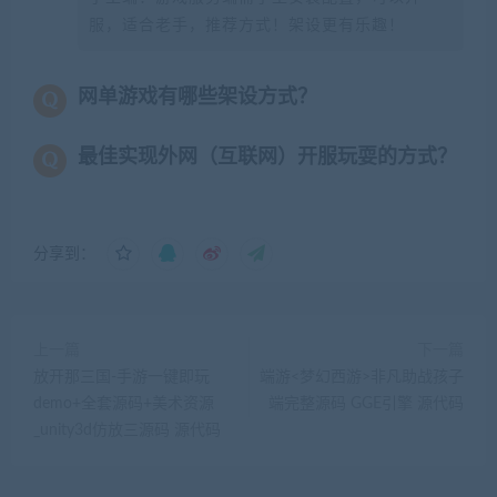
服，适合老手，推荐方式！架设更有乐趣！
网单游戏有哪些架设方式？
最佳实现外网（互联网）开服玩耍的方式？
分享到：
上一篇
下一篇
放开那三国-手游一键即玩
端游<梦幻西游>非凡助战孩子
demo+全套源码+美术资源
端完整源码 GGE引擎 源代码
_unity3d仿放三源码 源代码