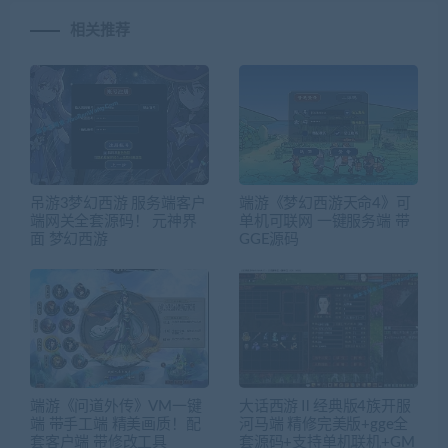
相关推荐
吊游3梦幻西游 服务端客户
端游《梦幻西游天命4》可
端网关全套源码！ 元神界
单机可联网 一键服务端 带
面 梦幻西游
GGE源码
端游《问道外传》VM一键
大话西游Ⅱ经典版4族开服
端 带手工端 精美画质！配
河马端 精修完美版+gge全
套客户端 带修改工具
套源码+支持单机联机+GM