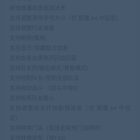
新增普通攻击追加法术
支持调整游戏字号大小（在 配置.txt 中设定）
支持调整行走速度
支持瞬移(慎用)
支持显示/隐藏敌方血条
支持血条右键免药回血回蓝
支持队友的(输出模式/智能模式)
支持控制队长/控制全部队友
支持自动战斗 （战斗中按R）
支持指挥队友集火
支持调整出生开始剧情进度（在 配置.txt 中设
定）
支持转换门派（直接去其他门派拜师）
支持转换造型（按F10）