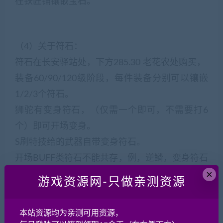
在铁匠铺镶嵌宝石。
（4）关于符石：
符石在长安驿站处，下方285.30 老花农处购买，
装备60/90/120级阶段，每件装备分别可以镶嵌
1/2/3个符石。
狮驼有变身符石，（仅需一个即可，不需要打6
个）即可开场变身。
S刷特技给的武器自带变身符石。
开场BUFF类符石不能共存，例，逆鳞，变身符石
×
不可共存。
游戏资源网-只做亲测资源
本站资源均为亲测可用资源，
（5）隐蛊（右键使用可避怪）/合成飞行旗：