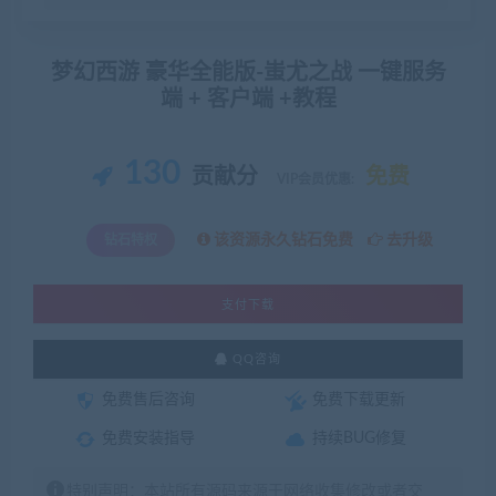
梦幻西游 豪华全能版-蚩尤之战 一键服务
端 + 客户端 +教程
130
贡献分
免费
VIP会员优惠:
该资源永久钻石免费
去升级
钻石特权
支付下载
QQ咨询
免费售后咨询
免费下载更新
免费安装指导
持续BUG修复
特别声明：本站所有源码来源于网络收集修改或者交