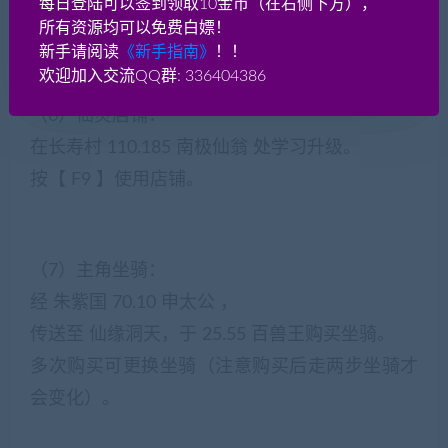
每日登陆可以签到领取10金币（在右侧下方），
在宝象国 25.25法宝商人处购买。
所有资源均可以免费白嫖！
新手请阅读
《新手指南》
！！
欢迎加入交流QQ群: 336404386
（6）仙灵店铺：
在长寿村 110.185 南极仙翁 处学习升级。
按【 F9 】使用店铺。
（7）主角坐骑：
经 朱紫国 70.10 申太公 ，
传送至 仙缘洞天，于 25.55 百兽王购买坐骑。
多次购买可更换坐骑（注意购买后走两步坐骑才
会变化）。