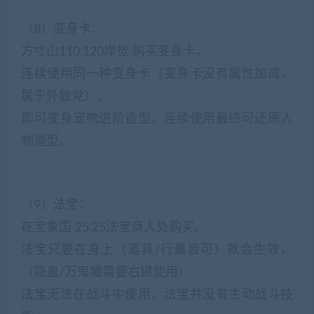
（8）变身卡：
方寸山110.120岸觉 购买变身卡。
连续使用同一种变身卡（变身卡没有属性加成，
属于外貌党），
即可变身宠物进阶造型。连续使用最终可还原人
物造型。
（9）法宝：
在宝象国 25.25法宝商人处购买。
法宝只要在身上（道具/行囊皆可）就会生效，
（隐蛊/万鬼幡需要右键使用）
法宝无法在战斗中使用，法宝并没有主动战斗技