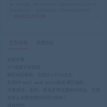
换！所有程序、源码只供大家学习和研究软件内含的设计思
想和原理之用！！如果源码侵犯了您的利益请留言告知！
如何获得 贡献分
正文详情
反馈讨论
全新坐骑
175级豪华全能版
解压缩后即玩，文档大小约3G左右
支持XP win7 win8 win10系统 解压缩即
内置修改，金钱，而且还带地图瞬间移动。不想
走那么多路浪费时间可以瞬移了
游戏特色: