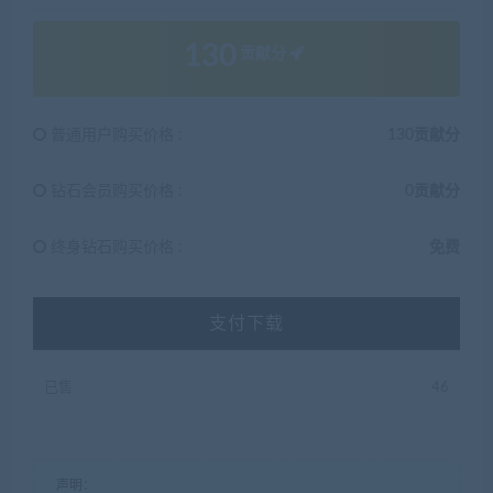
130
贡献分
普通用户购买价格 :
130贡献分
钻石会员购买价格 :
0贡献分
终身钻石购买价格 :
免费
支付下载
已售
46
声明：