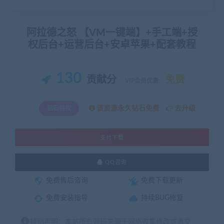
阿拉德之怒 【VM一键端】+手工端+授
权后台+运营后台+安卓苹果+配套教程
130
贡献分
免费
VIP会员优惠:
该资源永久钻石免费
去升级
钻石特权
支付下载
QQ咨询
免费售后咨询
免费下载更新
免费安装指导
持续BUG修复
特别声明：本站所有源码来源于网络收集修改或者交