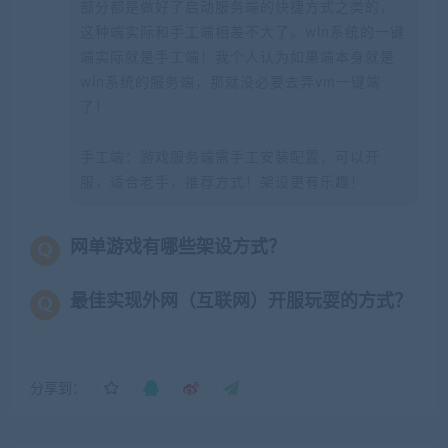
部分都是做好了启动服务端的快捷方式之类的，
这种端实际和手工端相差不大了。win系统的一键
端实际就是手工端！我个人认为如果端本身就是
win系统的服务端，那就没必要去弄vm一键端
了！
手工端：游戏服务端需手工安装配置，可以开
服，适合老手，推荐方式！架设更有乐趣！
网单游戏有哪些架设方式？
最佳实现外网（互联网）开服玩耍的方式？
分享到：