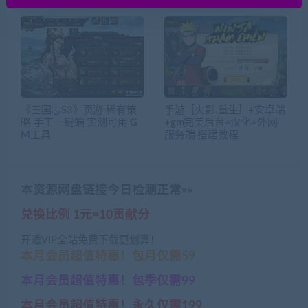
《三国志S3》页游 稀有策
手游［火影.重生］+安卓端
略 手工一键端 实测可用 G
+gm完美后台+汉化+外网
M工具
服务端 搭建教程
本资源网盘链接今日检测正常»»
兑换比例 1元=10贡献分
开通VIP全站免费下载更划算！
本月会员超值特惠！包月仅需59
本月会员超值特惠！包季仅需99
本月会员超值特惠！永久仅需199