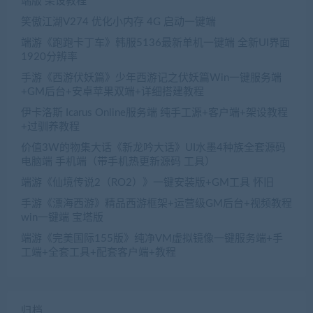
端版 架设教程
笑傲江湖V274 优化小内存 4G 启动一键端
端游《跑跑卡丁车》韩服5136最新单机一键端 全新UI界面
1920分辨率
手游《西游伏妖篇》少年西游记之伏妖篇Win一键服务端
+GM后台+安卓苹果双端+详细搭建教程
伊卡洛斯 Icarus Online服务端 纯手工源+客户端+架设教程
+过驯养教程
价值3W的物集大话《新龙吟大话》UI水墨4种族全套源码
电脑端 手机端（带手机热更新源码 工具）
端游《仙境传说2（RO2）》一键安装版+GM工具 怀旧
手游《漂海西游》精品西游框架+运营级GM后台+视频教程
win一键端 宝塔版
端游《完美国际155版》纯净VM虚拟镜像一键服务端+手
工端+全套工具+配套客户端+教程
归档