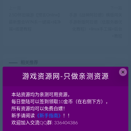
上一篇
下一篇
2.5D怀旧端游【预言Online】
手游《战神阿拉德》横版闯关
最新整合WIN系一键端+纯净
手游新版阿拉德（低服务器优
端+搭建教程
化教程）+linux手工端+后台
+教程
相关推荐
×
游戏资源网-只做亲测资源
本站资源均为亲测可用资源，
每日登陆可以签到领取10金币（在右侧下方），
所有资源均可以免费白嫖！
端游【救世之树】 VM一键
手游《传奇-白日门凡人修
新手请阅读
《新手指南》
！！
端-带客户端-加补丁+GM工
仙》+安卓苹果双端+win服
欢迎加入交流QQ群: 336404386
具+商城补丁+ipf解包打包
务端+新手推荐
工具