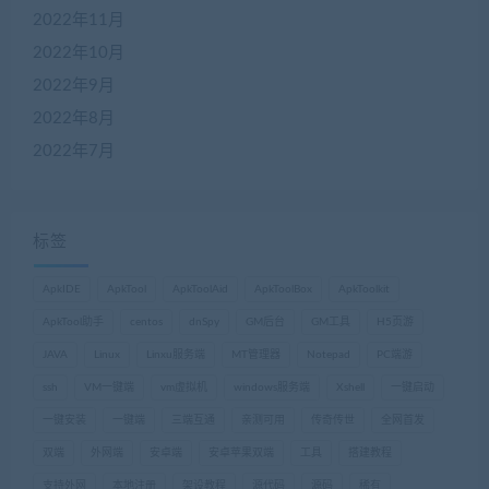
2022年11月
2022年10月
2022年9月
2022年8月
2022年7月
标签
ApkIDE
ApkTool
ApkToolAid
ApkToolBox
ApkToolkit
ApkTool助手
centos
dnSpy
GM后台
GM工具
H5页游
JAVA
Linux
Linxu服务端
MT管理器
Notepad
PC端游
ssh
VM一键端
vm虚拟机
windows服务端
Xshell
一键启动
一键安装
一键端
三端互通
亲测可用
传奇传世
全网首发
双端
外网端
安卓端
安卓苹果双端
工具
搭建教程
支持外网
本地注册
架设教程
源代码
源码
稀有