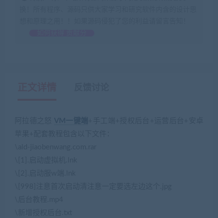
换！所有程序、源码只供大家学习和研究软件内含的设计思
想和原理之用！！如果源码侵犯了您的利益请留言告知！
如何获得 贡献分
正文详情
反馈讨论
阿拉德之怒
VM一键端
+手工端+授权后台+运营后台+安卓
苹果+配套教程包含以下文件：
\ald-jiaobenwang.com.rar
\[1].启动虚拟机.lnk
\[2].启动服w端.lnk
\[998]注意首次启动清注意一定要选左边这个.jpg
\后台教程.mp4
\新增授权后台.txt