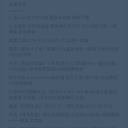
近期文章
人渣scum官方中文版 最新多版本 破解下载
大话战国-仿官轻修版 服务端带源代码 可以地图寻路 一键
端版 架设教程
笑傲江湖V274 优化小内存 4G 启动一键端
端游《跑跑卡丁车》韩服5136最新单机一键端 全新UI界面
1920分辨率
手游《西游伏妖篇》少年西游记之伏妖篇Win一键服务端
+GM后台+安卓苹果双端+详细搭建教程
伊卡洛斯 Icarus Online服务端 纯手工源+客户端+架设教程
+过驯养教程
价值3W的物集大话《新龙吟大话》UI水墨4种族全套源码
电脑端 手机端（带手机热更新源码 工具）
端游《仙境传说2（RO2）》一键安装版+GM工具 怀旧
手游《漂海西游》精品西游框架+运营级GM后台+视频教程
win一键端 宝塔版