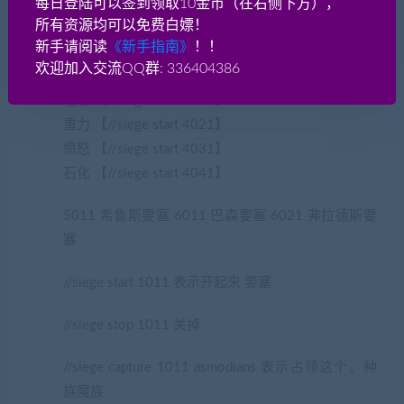
贪婪祭坛 【//siege start 2021】
每日登陆可以签到领取10金币（在右侧下方），
所有资源均可以免费白嫖！
古代龙神殿 【//siege start 2011】
新手请阅读
《新手指南》
！！
卡巴卡 【//siege start 3011】
欢迎加入交流QQ群: 336404386
红色大地 【//siege start 3021】
龟裂 【//siege start 4011】
重力 【//siege start 4021】
愤怒 【//siege start 4031】
石化 【//siege start 4041】
5011 希鲁斯要塞 6011 巴森要塞 6021 弗拉德斯要
塞
//siege start 1011 表示开起来 要塞
//siege stop 1011 关掉
//siege capture 1011 asmodians 表示占领这个。种
族魔族