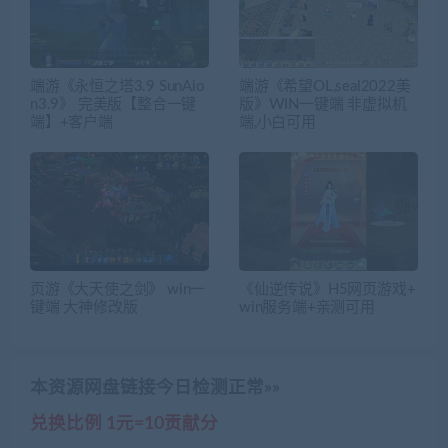
端游《永恒之塔3.9 SunAio
端游《希望OL,seal2022美
n3.9》 完美版【整合一键
版》WIN一键端 非虚拟机
端】+客户端
端,小白可用
页游《大天使之剑》 win一
《仙逆传说》H5网页游戏+
键端 大神修改版
win服务端+亲测可用
本资源网盘链接今日检测正常»»
兑换比例 1元=10贡献分