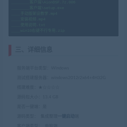
________客户端\AionDSF.7z.006

________客户端\setup.exe

____手动版架设教学.mp4

____安装视频.mp4

____使用说明.txt

____win10右键不行专用.zip
三、详细信息
服务端平台类型：Windows
测试搭建服务器：windows2012r2x64+4H32G
搭建难度：★☆☆☆☆
源码包大小：13.4 GB
是否一键端：是
源码类型： 集成整理
一键启动
端
客户端类型： 电脑端