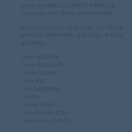
legion> (地址|物品|队伍|技能|军团) 查看角色信息
//movetonpc <NPC/怪物 ID> 移动到NPC/怪物
例如//announcements add all orange 30 大家光临
群内服务器 普通帐号能刷丨等级丨物品丨希望在这
里玩的愉快!~~~
//gmlist 管理员列表
//set ap 增加OBS点数
//setrace 设置种族
//siege 要塞
//start 装备武器首饰
//stat 统计
//whisper 悄悄话
//who 查看在线人数及ID
//equip enchant 15 强化石