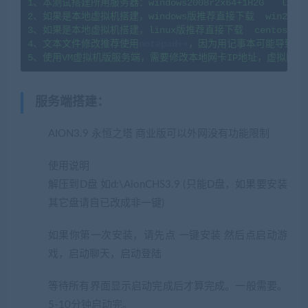
1、本测试搭建所用服务器：windows2008r2x64+1H2G   linux7
2、如果是本地虚拟机搭建，windows版推荐直接下载  win2008
3、如果是本地虚拟机搭建，linux版推荐直接下载  centos7.
4、文本文件修改推荐使用
notepad++
，因为用记事本可能导致文
5、使用VM虚拟机版服务端，需要修改本地网卡IP地址，虚拟网卡
服务端搭建
：
AION3.9 永恒之塔 商业版可以外网没有功能限制
使用说明
(网游单机网www.jiaobenwang.com)
解压到D盘 如d:\AionCHS3.9 (只能D盘，如果要安装
其它盘请自已改成非一键)
如果你第一次安装，请先点 一键安装 然后点启动游
戏，启动聊天，启动登陆
等待所有界面显示启动完成后才算完成。一般需要。
5-10分钟启动完。