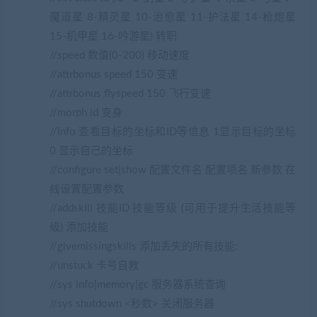
魔道星 8-精灵星 10-治愈星 11-护法星 14-枪炮星
15-机甲星 16-吟游星) 转职
//speed 数值(0-200) 移动速度
//attrbonus speed 150 变速
//attrbonus flyspeed 150 飞行变速
//morph id 变身
//info 查看目标的坐标和ID等信息 1显示目标的坐标
0 显示自己的坐标
//configure set|show 配置文件名 配置项名 新参数 在
线设置配置参数
//addskill 技能ID 技能等级 (可用于提升生活技能等
级) 添加技能
//givemissingskills 添加丢失的所有技能:
//unstuck 卡号自救
//sys info|memory|gc 服务器系统查询
//sys shutdown <秒数> 关闭服务器