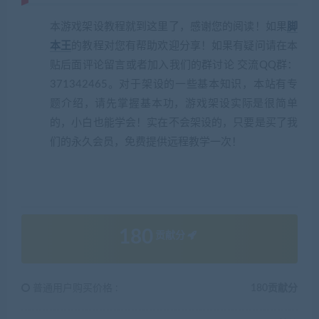
本游戏架设教程就到这里了，感谢您的阅读！如果
脚
本王
的教程对您有帮助欢迎分享！如果有疑问请在本
贴后面评论留言或者加入我们的群讨论 交流QQ群：
371342465。对于架设的一些基本知识，本站有专
题介绍，请先掌握基本功，游戏架设实际是很简单
的，小白也能学会！实在不会架设的，只要是买了我
们的永久会员，免费提供远程教学一次！
180
贡献分
普通用户购买价格 :
180贡献分