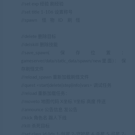
//set exp 经验 刷经验
//set title 1-106 设置称号
//spawn 怪物ID 刷怪
(网游单机网
www.cangbaowan.top)
//delete 删除目标
//delskill 删除技能
//save_spawn(保存位置：
gameserver/data/static_data/spawn/new里面)： 保
存刷怪文件
//reload_spawn 重新加载刷怪文件
//quest <start|delete|step|info|vars> 调试任务
//reload 重新加载任务：
//moveto 地图代码 X坐标 Y坐标 高度 传送
//announce 公告信息 发公告
//kick 角色名 踢人下线
//kill 杀死目标
//set class id (id= 1-剑星 2-守护星 4-杀星 5-弓星 7-