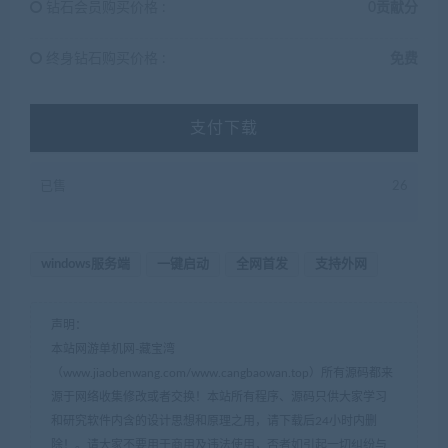
钻石会员购买价格 :
0贡献分
终身钻石购买价格 :
免费
支付下载
已售
26
windows服务端
一键启动
全网首发
支持外网
声明：
本站网游单机网-藏宝湾
（www.jiaobenwang.com/www.cangbaowan.top）所有源码都来
源于网络收集修改或者交换！本站所有程序、源码只供大家学习
和研究软件内含的设计思想和原理之用，请下载后24小时内删
除！。请大家不要用于商用及违法使用，否者如引起一切纠纷与