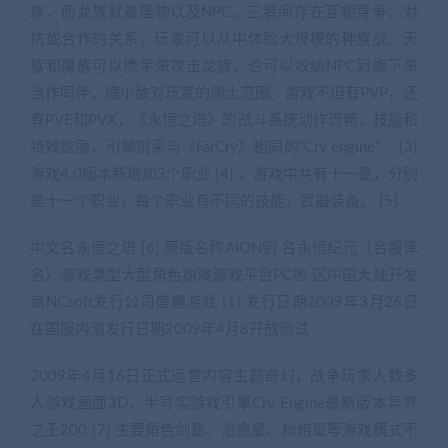
族，而龙族就是怪物以及NPC。三者间存在互相竞争、对
抗或合作的关系，玩家可以从中体验大规模的种族战。天
族和魔族可以携手来攻击龙族，也可以收纳NPC到旗下来
当作同伴，缩小敌对玩家的领土范围。游戏不但有PVP，还
有PVE和PVX，《永恒之塔》的战斗系统动作流畅，技能和
特效炫丽，引擎则采与《FarCry》相同的“Cry engine”。 [3]
游戏4.0版本新增加3个职业 [4] ，游戏中共有十一星，分别
是十一个职业，每个职业有不同的技能，武器装备。 [5]
中文名永恒之塔 [6] 原版名称AION别 名永恒纪元（台服译
名）游戏类型大型角色扮演游戏平台PC地 区中国大陆开发
商NCsoft发行公司盛趣游戏 [1] 发行日期2009年3月26日
在国服内测发行日期2009年4月8开放测试
2009年4月16日正式运营内容主题奇幻，战争玩家人数多
人游戏画面3D，半写实游戏引擎Cry Engine最新版本异界
之王200 [7] 主要角色剑星、治愈星、枪炮星等游戏模式不