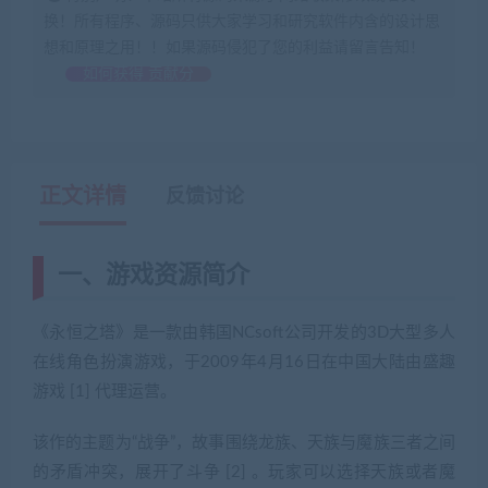
换！所有程序、源码只供大家学习和研究软件内含的设计思
想和原理之用！！如果源码侵犯了您的利益请留言告知！
如何获得 贡献分
正文详情
反馈讨论
一、游戏资源简介
《永恒之塔》是一款由韩国NCsoft公司开发的3D大型多人
在线角色扮演游戏，于2009年4月16日在中国大陆由盛趣
游戏 [1] 代理运营。
该作的主题为“战争”，故事围绕龙族、天族与魔族三者之间
的矛盾冲突，展开了斗争 [2] 。玩家可以选择天族或者魔