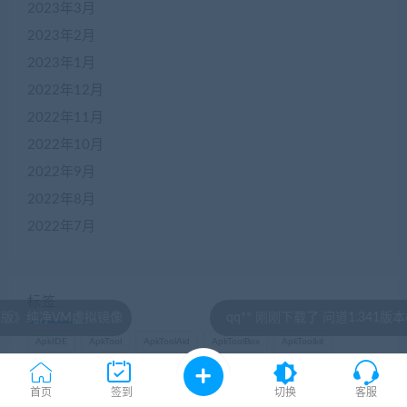
2023年3月
2023年2月
2023年1月
2022年12月
2022年11月
2022年10月
2022年9月
2022年8月
2022年7月
标签
拟镜像
qq** 刚刚下载了 问道1.341版本模拟端 有5个版本
ApkIDE
ApkTool
ApkToolAid
ApkToolBox
ApkToolkit
ApkTool助手
centos
dnSpy
GM后台
GM工具
H5页游
首页
签到
切换
客服
JAVA
Linux
Linxu服务端
MT管理器
Notepad
PC端游