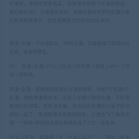
打爆发。男枪感觉更耗蓝，但是男枪的两个火是神技能，
能打顿BOSS，让他智商变低。装备方面阿修罗的武器价格
比男枪的高很多，感觉是被旁边的狂战坑出来的。
(网游单
机网-藏宝湾www.cangbaowan.top)
男漫=女漫：下水道职业，PK的王者。完美继承了端游的优
劣势，装备较便宜。
PK： 男漫=女漫=V7以上狂战＞阿修罗＞男枪＞V4一下狂
战＞召唤师。
男漫=女漫：我遇到的男漫比女漫多得多。大概7个男漫3个
女漫，输给男漫很多次，但是几乎很少输给女漫。不知道
是他们玩得菜，还是没装备。我没玩过女漫所以保守起见
排在一起了，男漫破霸体技能特别多，让他击飞了基本吃
满一个银弹+移动射击再乱射基本没了三分一血有多。
V7以上狂战：装备超一流（比如+13刀？），再加上技术