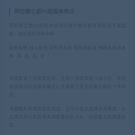
阿拉德之怒95级版本亮点
阿拉德之怒95级版本游戏中每个角色都会有职业专属武
器，技能选择多种多样;
副本系统.战斗系统.试炼塔系统.竞技场系统.神器系统等多
种特色玩法;
(藏宝湾2022网游单机网
www.jiaobenwang.com)
丰富套装个性搭配选择，还有个性萌宠提升战斗力，在这
款游戏中这些趣味模式让大家有了更多收集乐趣和个性体
验；
海量精彩高难度副本挑战，还可以自主选择深渊难度，在
这里将是玩家获得深渊装备的好去处，好装备全靠掉落获
取；