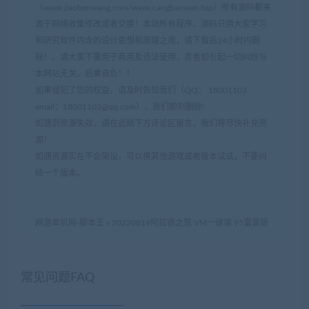
（www.jiaobenwang.com/www.cangbaowan.top）所有源码都来
源于网络收集修改或者交换！本站所有程序、源码只供大家学习
和研究软件内含的设计思想和原理之用，请下载后24小时内删
除！。请大家不要用于商用及违法使用，否者如引起一切纠纷与
本网站无关，后果自负！！
如果侵犯了您的权益，请及时告知我们（QQ： 18001103
email：
18001103@qq.com
），我们即刻删除!
如遇到资源失效，请在此贴下方评论区留言，我们将尽快补充资
源！
如遇资源实在不会架设，可以换其他游戏或者版本试试，不要纠
结一个版本。
网游单机网-脚本王
»
20220819阿拉德之怒 VM一键端 95雷霆版
常见问题FAQ