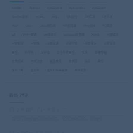
ApkIDE
ApkTool
ApkToolAid
ApkToolBox
ApkToolkit
ApkTool助手
centos
dnSpy
GM后台
GM工具
H5页游
JAVA
Linux
Linxu服务端
MT管理器
Notepad
PC端游
ssh
VM一键端
vm虚拟机
windows服务端
Xshell
一键启动
一键安装
一键端
三端互通
亲测可用
传奇传世
全网首发
双端
外网端
安卓端
安卓苹果双端
工具
搭建教程
支持外网
本地注册
架设教程
源代码
源码
稀有
纯手工源
虚拟机
虚拟机纯净镜像
西游系列
最新 讨论
cj5691907
2026-08-08 22:37:32
可以提供搭建指导本地玩，1262848359，不免费