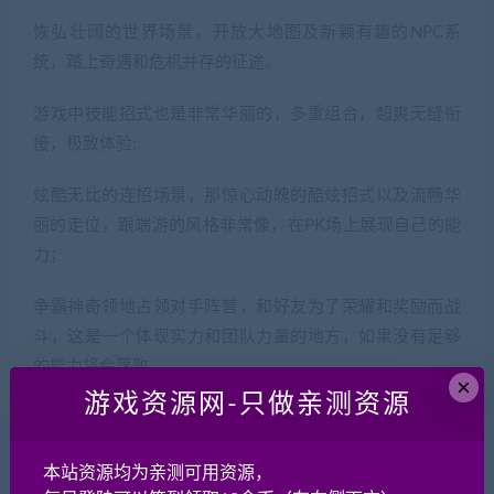
恢弘壮阔的世界场景，开放大地图及新颖有趣的NPC系
统，踏上奇遇和危机并存的征途。
游戏中技能招式也是非常华丽的，多重组合，超爽无缝衔
接，极致体验;
炫酷无比的连招场景，那惊心动魄的酷炫招式以及流畅华
丽的走位，跟端游的风格非常像，在PK场上展现自己的能
力；
争霸神奇领地占领对手阵营，和好友为了荣耀和奖励而战
斗，这是一个体现实力和团队力量的地方，如果没有足够
的能力将会落败。
×
游戏资源网-只做亲测资源
50
贡献分
本站资源均为亲测可用资源，