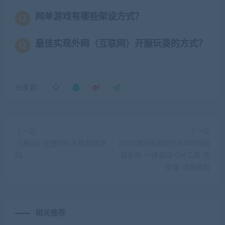
网单游戏有哪些架设方式？
最佳实现外网（互联网）开服玩耍的方式？
分享到：
上一篇
下一篇
《海战》完整RPG手机游戏源
20220820石器时代8.0WIN版
码
最新版-一键启动-GM工具-登
录器-详细资料
相关推荐