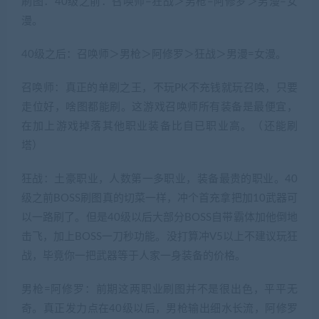
刷图：40级之前：召唤师=狂战＞男枪=阿修罗＞男漫=女
漫。
40级之后：召唤师＞男枪＞阿修罗＞狂战＞男漫=女漫。
召唤师：真正的单刷之王，不玩PK不充钱就玩召唤，只要
走位好，啥图都能刷。这游戏召唤师所有装备是最便宜，
在加上游戏掉落其他职业装备比自已职业高。（还能刷
塔）
狂战：土豪职业，人数第一多职业，装备最贵的职业。40
级之前BOSS刷图真的切菜一样，冲个首充拿把加10武器可
以一路刷了。但是40级以后大部分BOSS自带霸体加他倒地
击飞，加上BOSS一刀秒功能。没打算冲V5以上不建议玩狂
战，毕竟你一把武器等于人家一身装备的价格。
男枪=阿修罗：前期这两职业刷图并不是很出色，平平无
奇。真正发力点在40级以后，男枪输出细水长流，阿修罗