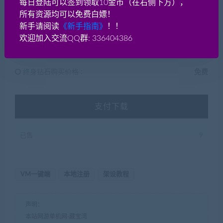
每日登陆可以签到领取10金币（在右侧下方），
所有资源均可以免费白嫖！
普通用户购买价格 :
50贡献分
新手请阅读
《新手指南》
！！
欢迎加入交流QQ群: 336404386
钻石会员购买价格 :
0贡献分
终身钻石购买价格 :
免费
支付下载
已售
9
VM一键端
本地注册
架设教程
声明：
本站网游单机网-藏宝湾