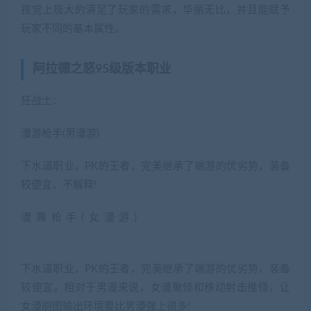
视觉上极大的满足了玩家的需求，华丽无比，并且能赋予
玩家不同的基本属性。
阿拉德之怒95级版本职业
狂战士：
漫游枪手(男漫游)
下水道职业，PK的王者，完美继承了端游的优劣势，装备
较便宜，不解释!
漫舞枪手(女漫游)
(藏宝湾2022网游单机网
www.jiaobenwang.com)
下水道职业，PK的王者，完美继承了端游的优劣势，装备
较便宜。相对于男漫来说，女漫聚怪和移动射击推怪，让
女漫刷图输出环境要比男漫强上很多!