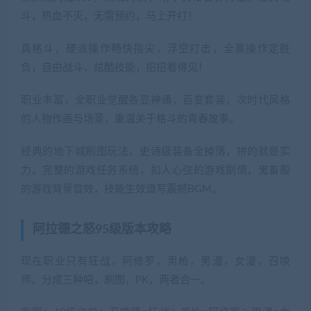
斗，热血不灭，无需预约，马上开打！
真格斗，硬派操作畅快指尖，浮空打击，全靠操作定胜
负，自由战斗，炫酷技能，招招看得见！
职业丰富，全职业觉醒各显神通，百变套装，次时代风格
的人物作画与场景，重温关于格斗的青春故事。
经典的地下城刷图玩法，史诗级装备全掉落，拼的就是实
力。完整的游戏任务系统，扣人心弦的游戏剧情，鬼畜般
的游戏背景音效，技能生效谱写震撼BGM。
阿拉德之怒95级版本攻略
现在职业只有狂战，阿修罗，男枪，男漫，女漫，召唤
师。分成三种吧，刷图，PK，两者合一。