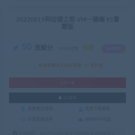
20220819阿拉德之怒 VM一键端 95雷
霆版
50
贡献分
免费
VIP会员优惠:
钻石特权
该资源永久钻石免费
去升级
支付下载
QQ咨询
免费售后咨询
免费下载更新
免费安装指导
持续BUG修复
特别声明：本站所有源码来源于网络收集修改或者交