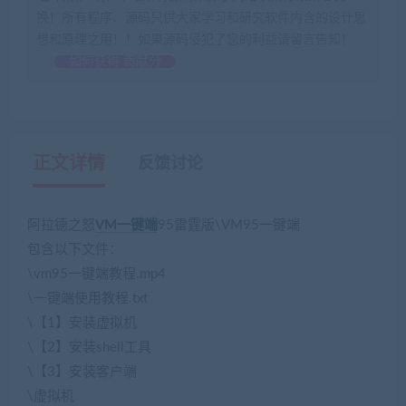
换！所有程序、源码只供大家学习和研究软件内含的设计思
想和原理之用！！如果源码侵犯了您的利益请留言告知！
如何获得 贡献分
正文详情
反馈讨论
阿拉德之怒
VM一键端
95雷霆版\VM95一键端
包含以下文件：
\vm95一键端教程.mp4
\一键端使用教程.txt
\【1】安装虚拟机
\【2】安装shell工具
\【3】安装客户端
\虚拟机