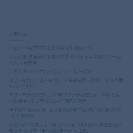
近期文章
人渣scum官方中文版 最新多版本 破解下载
大话战国-仿官轻修版 服务端带源代码 可以地图寻路 一键
端版 架设教程
笑傲江湖V274 优化小内存 4G 启动一键端
端游《跑跑卡丁车》韩服5136最新单机一键端 全新UI界面
1920分辨率
手游《西游伏妖篇》少年西游记之伏妖篇Win一键服务端
+GM后台+安卓苹果双端+详细搭建教程
伊卡洛斯 Icarus Online服务端 纯手工源+客户端+架设教程
+过驯养教程
价值3W的物集大话《新龙吟大话》UI水墨4种族全套源码
电脑端 手机端（带手机热更新源码 工具）