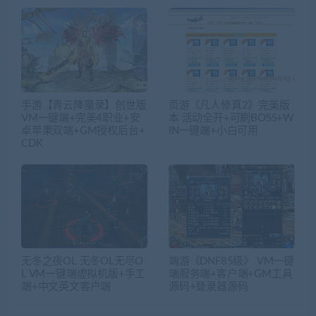
手游【青云降魔录】创世版
页游《凡人修真2》完美版
VM一键端+完美4职业+安
本 活动全开+可刷BOSS+W
卓苹果双端+GM授权后台+
IN一键端+小白可用
CDK
无冬之夜OL 无冬OL无尽O
端游《DNF85级》 VM一键
L VM一键端虚拟机版+手工
端服务端+客户端+GM工具
端+中文英文客户端
源码+登录器源码