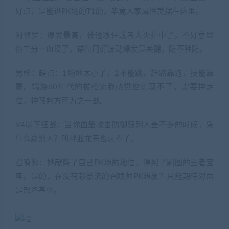
好点，是能进PK场的T1的，毕竟人家属性就摆在这里。
阿修罗：爆发最高，被他冰住或者大火扑中了，不好意思
你三分一血没了，错位用好波动爆发是关键，防不胜防。
男枪：缺点：1场地太小了，2不能跳。赶路靠跑，技能靠
蒙。端游60年代的拔枪流我感觉也实现不了。需要神走
位，神预判方可为之一战。
V4以下狂战：当你血量攻击防御跟别人差不多的时候，凭
什么赢别人？叫孙亚龙来也玩不了。
召唤师：她献祭了自已PK场的地位，得到了刷图的王者宝
座。是的，在没有献祭流的召唤师PK想赢？只能期待对面
是部洛基亚。