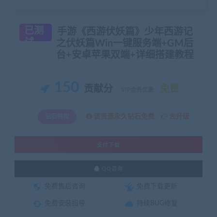
已测
手游《西游伏妖篇》少年西游记
试
之伏妖篇Win一键服务端+GM后
台+安卓苹果双端+详细搭建教程
150
贡献分
免费
VIP会员优惠:
该资源永久钻石免费
去升级
钻石特权
支付下载
QQ咨询
免费售后咨询
免费下载更新
免费安装指导
持续BUG修复