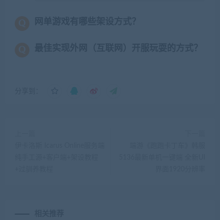
网单游戏有哪些架设方式？
最佳实现外网（互联网）开服玩耍的方式？
分享到：
上一篇
下一篇
伊卡洛斯 Icarus Online服务端
端游《跑跑卡丁车》韩服
纯手工源+客户端+架设教程
5136最新单机一键端 全新UI
+过驯养教程
界面1920分辨率
相关推荐