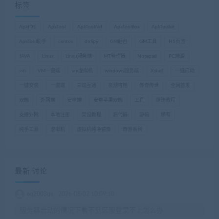
标签
ApkIDE
ApkTool
ApkToolAid
ApkToolBox
ApkToolkit
ApkTool助手
centos
dnSpy
GM后台
GM工具
H5页游
JAVA
Linux
Linxu服务端
MT管理器
Notepad
PC端游
ssh
VM一键端
vm虚拟机
windows服务端
Xshell
一键启动
一键安装
一键端
三端互通
亲测可用
传奇传世
全网首发
双端
外网端
安卓端
安卓苹果双端
工具
搭建教程
支持外网
本地注册
架设教程
源代码
源码
稀有
纯手工源
虚拟机
虚拟机纯净镜像
西游系列
最新 讨论
eq2003qe
2026-08-02 10:09:10
服务器启动的情况下看不到区服登录不上怎么办