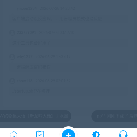
ymoon1234
2026-07-28 14:23:42
客户端启动没反应啊，，用管理员模式也没反应
233759091
2026-07-03 03:17:10
这个工具包台好用了
wby1217
2026-06-29 17:37:19
一键端解压密码错误
chow118
2026-06-29 02:01:59
./startup.sh??在哪裡
《新龙吟大话》UI水墨
pp** 刚刚下载了 端游[传奇世界]
© 2020 by jiaobenwang.com All rights reserved
湘ICP备18020817号