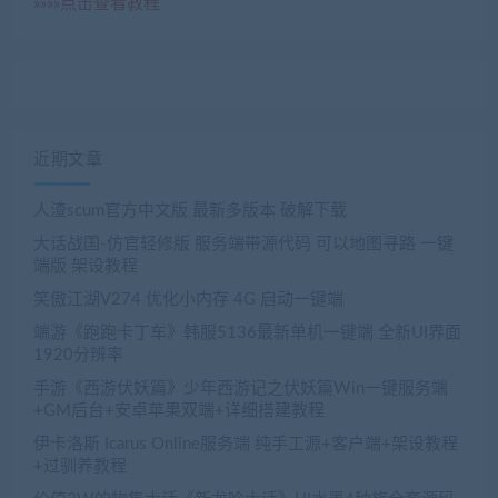
»»»»点击查看教程
近期文章
人渣scum官方中文版 最新多版本 破解下载
大话战国-仿官轻修版 服务端带源代码 可以地图寻路 一键
端版 架设教程
笑傲江湖V274 优化小内存 4G 启动一键端
端游《跑跑卡丁车》韩服5136最新单机一键端 全新UI界面
1920分辨率
手游《西游伏妖篇》少年西游记之伏妖篇Win一键服务端
+GM后台+安卓苹果双端+详细搭建教程
伊卡洛斯 Icarus Online服务端 纯手工源+客户端+架设教程
+过驯养教程