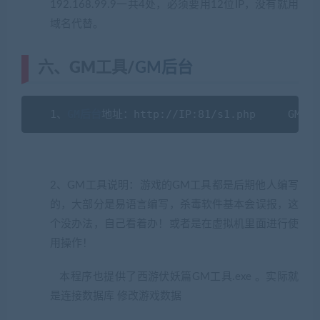
192.168.99.9一共4处，必须要用12位IP，没有就用
域名代替。
六、GM工具/
GM后台
1、
GM后台
地址：http:
//IP:81/s1.php     GM码：
2、GM工具说明：游戏的GM工具都是后期他人编写
的，大部分是易语言编写，杀毒软件基本会误报，这
个没办法，自己看着办！或者是在虚拟机里面进行使
用操作！
本程序也提供了西游伏妖篇GM工具.exe 。实际就
是连接数据库 修改游戏数据