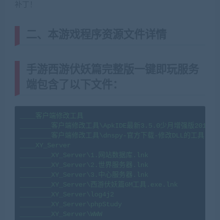
补丁！
(藏宝湾2022网游单机网www.jiaobenwang.com)
二、本游戏程序资源文件详情
手游西游伏妖篇完整版一键即玩服务
端包含了以下文件：
____客户端修改工具

________客户端修改工具\ApkIDE最新3.5.0少月增强版20170808
________客户端修改工具\dnspy-官方下载-修改DLL的工具.rar

____XY_Server

________XY_Server\1.网站数据库.lnk

________XY_Server\2.世界服务器.lnk

________XY_Server\3.中心服务器.lnk

________XY_Server\西游伏妖篇GM工具.exe.lnk

________XY_Server\log4j2

________XY_Server\phpStudy

________XY_Server\WWW
