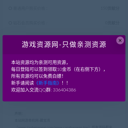
普通用户购买价格 :
150贡献分
钻石会员购买价格 :
0贡献分
终身钻石购买价格 :
免费
×
游戏资源网-只做亲测资源
支付下载
本站资源均为亲测可用资源，
每日登陆可以签到领取10金币（在右侧下方），
已售
21
所有资源均可以免费白嫖！
新手请阅读
《新手指南》
！！
欢迎加入交流QQ群: 336404386
GM后台
windows服务端
一键启动
本地注册
声明：
本站网游单机网-藏宝湾
（www.jiaobenwang.com/www.cangbaowan.top）所有源码都来