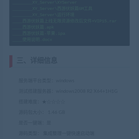
________XY_Server\XYServer

________XY_Server\西游伏妖篇GM工具

________XY_Server\运行环境

____西游伏妖篇上线无限资源修改后文件+VIP15.rar

____西游伏妖篇.apk

____西游伏妖篇-苹果.ipa

三、详细信息
服务端平台类型：windows
测试搭建服务器：windows2008 R2 X64+1H1G
搭建难度：★☆☆☆☆
源码包大小： 1.46 GB
是否一键端：是
源码类型： 集成整理一键快速启动端