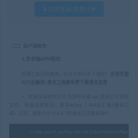
立即登录/免费注册
（二）客户端修改：
1.安卓端APK修改：
所需工具已经提供，也可以自己去下载好！
安卓手游
APK反编译+签名工具集免费下载请点这里
a、使用压缩软件打开 西游伏妖篇.apk 找到以下路径
文件，拖拽出来解压，使用dnSpy（.Net反汇编/编译工
具）打开，搜索192.168.1.7替换成自己服务器IP
      \com.pwrd.xyfyp\assets\
bin