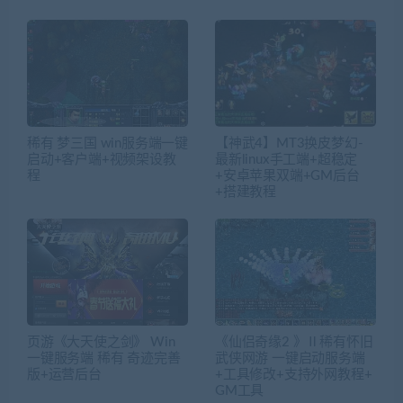
稀有 梦三国 win服务端一键
【神武4】MT3换皮梦幻-
启动+客户端+视频架设教
最新linux手工端+超稳定
程
+安卓苹果双端+GM后台
+搭建教程
页游《大天使之剑》 Win
《仙侣奇缘2 》Ⅱ稀有怀旧
一键服务端 稀有 奇迹完善
武侠网游 一键启动服务端
版+运营后台
+工具修改+支持外网教程+
GM工具