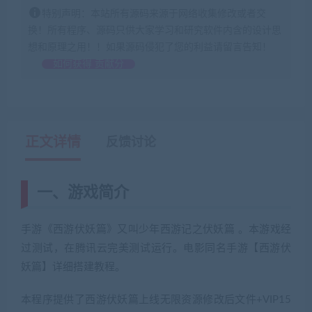
特别声明：本站所有源码来源于网络收集修改或者交
换！所有程序、源码只供大家学习和研究软件内含的设计思
想和原理之用！！如果源码侵犯了您的利益请留言告知！
如何获得 贡献分
正文详情
反馈讨论
一、游戏简介
手游《西游伏妖篇》又叫少年西游记之伏妖篇 。本游戏经
过测试，在腾讯云完美测试运行。电影同名手游【西游伏
妖篇】详细搭建教程。
本程序提供了西游伏妖篇上线无限资源修改后文件+VIP15