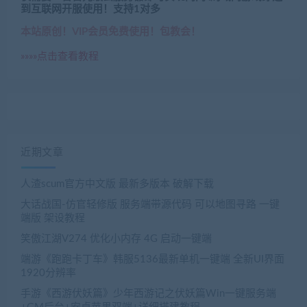
到互联网开服使用！支持1对多
本站原创！VIP会员免费使用！包教会！
»»»»点击查看教程
近期文章
人渣scum官方中文版 最新多版本 破解下载
大话战国-仿官轻修版 服务端带源代码 可以地图寻路 一键
端版 架设教程
笑傲江湖V274 优化小内存 4G 启动一键端
端游《跑跑卡丁车》韩服5136最新单机一键端 全新UI界面
1920分辨率
手游《西游伏妖篇》少年西游记之伏妖篇Win一键服务端