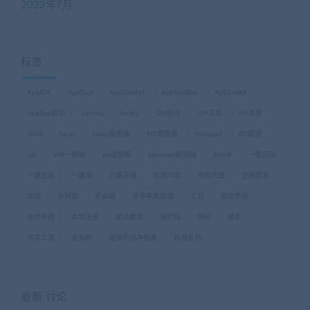
2022年7月
标签
ApkIDE
ApkTool
ApkToolAid
ApkToolBox
ApkToolkit
ApkTool助手
centos
dnSpy
GM后台
GM工具
H5页游
JAVA
Linux
Linxu服务端
MT管理器
Notepad
PC端游
ssh
VM一键端
vm虚拟机
windows服务端
Xshell
一键启动
一键安装
一键端
三端互通
亲测可用
传奇传世
全网首发
双端
外网端
安卓端
安卓苹果双端
工具
搭建教程
支持外网
本地注册
架设教程
源代码
源码
稀有
纯手工源
虚拟机
虚拟机纯净镜像
西游系列
最新 讨论