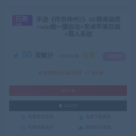
已测
手游《传奇神州3》4K精美画质
试
+win端一键启动+安卓苹果双端
+假人系统
80
贡献分
免费
VIP会员优惠:
钻石特权
该资源永久钻石免费
去升级
支付下载
QQ咨询
免费售后咨询
免费下载更新
免费安装指导
持续BUG修复