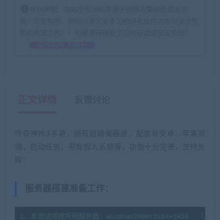
特别声明：本站所有源码来源于网络收集修改或者交
换！所有程序、源码只供大家学习和研究软件内含的设计思
想和原理之用！！如果源码侵犯了您的利益请留言告知！
如何获得 贡献分
正文详情
反馈讨论
传奇神州3手游，拥有超精美画质，配套有安卓、苹果双
端，自动任务，带有假人系统等，功能十分完善，支持外
网！
服务器搭建准备工作
：
1、本测试搭建所用服务器：windows2008r2x64+1H2G   linux7