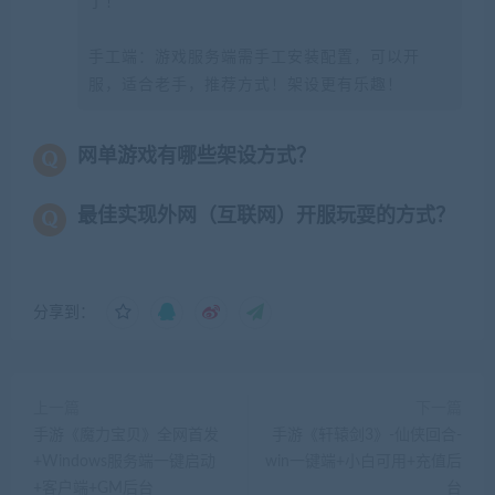
了！
手工端：游戏服务端需手工安装配置，可以开
服，适合老手，推荐方式！架设更有乐趣！
网单游戏有哪些架设方式？
最佳实现外网（互联网）开服玩耍的方式？
分享到：
上一篇
下一篇
手游《魔力宝贝》全网首发
手游《轩辕剑3》-仙侠回合-
+Windows服务端一键启动
win一键端+小白可用+充值后
+客户端+GM后台
台