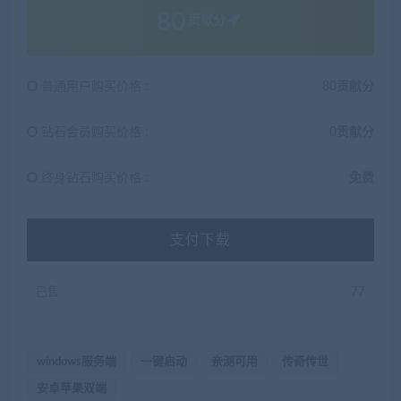
80
贡献分
普通用户购买价格 :
80贡献分
钻石会员购买价格 :
0贡献分
终身钻石购买价格 :
免费
支付下载
已售
77
windows服务端
一键启动
亲测可用
传奇传世
安卓苹果双端