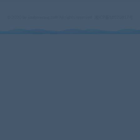
© 2020 by jiaobenwang.com All rights reserved
湘ICP备18020817号