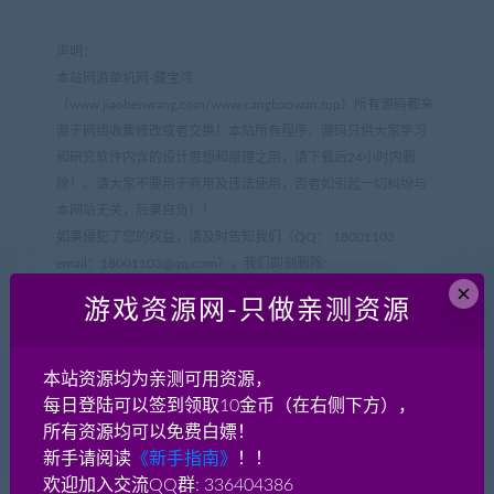
声明：
本站网游单机网-藏宝湾
（www.jiaobenwang.com/www.cangbaowan.top）所有源码都来
源于网络收集修改或者交换！本站所有程序、源码只供大家学习
和研究软件内含的设计思想和原理之用，请下载后24小时内删
除！。请大家不要用于商用及违法使用，否者如引起一切纠纷与
本网站无关，后果自负！！
如果侵犯了您的权益，请及时告知我们（QQ： 18001103
email：
18001103@qq.com
），我们即刻删除!
×
如遇到资源失效，请在此贴下方评论区留言，我们将尽快补充资
游戏资源网-只做亲测资源
源！
如遇资源实在不会架设，可以换其他游戏或者版本试试，不要纠
结一个版本。
本站资源均为亲测可用资源，
每日登陆可以签到领取10金币（在右侧下方），
所有资源均可以免费白嫖！
网游单机网-脚本王
»
手游《传奇神州3》4K精美画质+win端一键
新手请阅读
《新手指南》
！！
启动+安卓苹果双端+假人系统
欢迎加入交流QQ群: 336404386