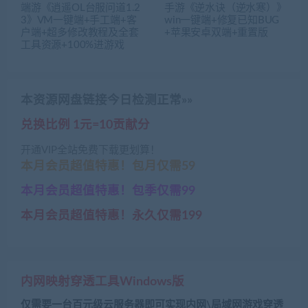
端游《逍遥OL台服问道1.2
手游《逆水诀（逆水寒）》
3》VM一键端+手工端+客
win一键端+修复已知BUG
户端+超多修改教程及全套
+苹果安卓双端+重置版
工具资源+100%进游戏
本资源网盘链接今日检测正常»»
兑换比例 1元=10贡献分
开通VIP全站免费下载更划算！
本月会员超值特惠！包月仅需59
本月会员超值特惠！包季仅需99
本月会员超值特惠！永久仅需199
内网映射穿透工具Windows版
仅需要一台百元级云服务器即可实现内网\局域网游戏穿透