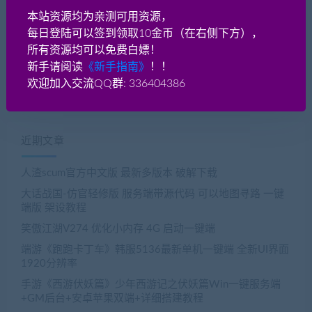
本站资源均为亲测可用资源，
本站原创！VIP会员免费使用！包教会！
每日登陆可以签到领取10金币（在右侧下方），
»»»»点击查看教程
所有资源均可以免费白嫖！
新手请阅读
《新手指南》
！！
欢迎加入交流QQ群: 336404386
近期文章
人渣scum官方中文版 最新多版本 破解下载
大话战国-仿官轻修版 服务端带源代码 可以地图寻路 一键
端版 架设教程
笑傲江湖V274 优化小内存 4G 启动一键端
端游《跑跑卡丁车》韩服5136最新单机一键端 全新UI界面
1920分辨率
手游《西游伏妖篇》少年西游记之伏妖篇Win一键服务端
+GM后台+安卓苹果双端+详细搭建教程