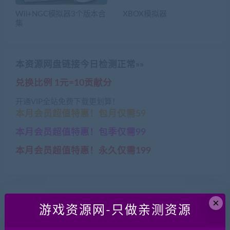
Wii+NGC模拟器3个版本合
XBOX模拟器
集
本资源网盘链接今日检测正常»»
兑换比例 1元=10贡献分
开通VIP全站免费下载更划算！
本月会员超值特惠！包月仅需59
本月会员超值特惠！包季仅需99
本月会员超值特惠！永久仅需199
内网映射穿透工具Windows版
×
游戏资源网-只做亲测资源
仅需要一台百元级云服务器即可实现内网\局域网游戏穿透
到互联网开服使用！支持1对多