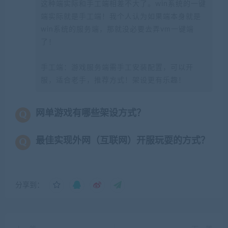
这种端实际和手工端相差不大了。win系统的一键
端实际就是手工端！我个人认为如果端本身就是
win系统的服务端，那就没必要去弄vm一键端
了！
手工端：游戏服务端需手工安装配置，可以开
服，适合老手，推荐方式！架设更有乐趣！
网单游戏有哪些架设方式？
最佳实现外网（互联网）开服玩耍的方式？
分享到：