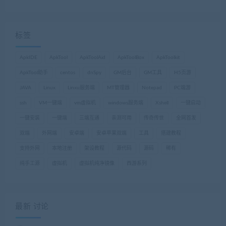
标签
ApkIDE
ApkTool
ApkToolAid
ApkToolBox
ApkToolkit
ApkTool助手
centos
dnSpy
GM后台
GM工具
H5页游
JAVA
Linux
Linxu服务端
MT管理器
Notepad
PC端游
ssh
VM一键端
vm虚拟机
windows服务端
Xshell
一键启动
一键安装
一键端
三端互通
亲测可用
传奇传世
全网首发
双端
外网端
安卓端
安卓苹果双端
工具
搭建教程
支持外网
本地注册
架设教程
源代码
源码
稀有
纯手工源
虚拟机
虚拟机纯净镜像
西游系列
最新 讨论