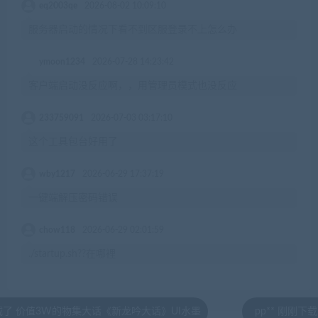
eq2003qe
2026-08-02 10:09:10
服务器启动的情况下看不到区服登录不上怎么办
ymoon1234
2026-07-28 14:23:42
客户端启动没反应啊，，用管理员模式也没反应
233759091
2026-07-03 03:17:10
这个工具包台好用了
wby1217
2026-06-29 17:37:19
一键端解压密码错误
chow118
2026-06-29 02:01:59
./startup.sh??在哪裡
价值3W的物集大话《新龙吟大话》UI水墨
pp** 刚刚下载了