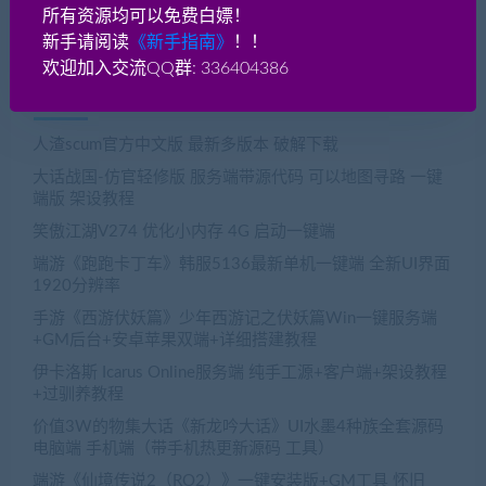
所有资源均可以免费白嫖！
新手请阅读
《新手指南》
！！
欢迎加入交流QQ群: 336404386
近期文章
人渣scum官方中文版 最新多版本 破解下载
大话战国-仿官轻修版 服务端带源代码 可以地图寻路 一键
端版 架设教程
笑傲江湖V274 优化小内存 4G 启动一键端
端游《跑跑卡丁车》韩服5136最新单机一键端 全新UI界面
1920分辨率
手游《西游伏妖篇》少年西游记之伏妖篇Win一键服务端
+GM后台+安卓苹果双端+详细搭建教程
伊卡洛斯 Icarus Online服务端 纯手工源+客户端+架设教程
+过驯养教程
价值3W的物集大话《新龙吟大话》UI水墨4种族全套源码
电脑端 手机端（带手机热更新源码 工具）
端游《仙境传说2（RO2）》一键安装版+GM工具 怀旧