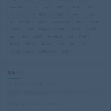
ApkTool助手
centos
dnSpy
GM后台
GM工具
H5页游
JAVA
Linux
Linxu服务端
MT管理器
Notepad
PC端游
ssh
VM一键端
vm虚拟机
windows服务端
Xshell
一键启动
一键安装
一键端
三端互通
亲测可用
传奇传世
全网首发
双端
外网端
安卓端
安卓苹果双端
工具
搭建教程
支持外网
本地注册
架设教程
源代码
源码
稀有
纯手工源
虚拟机
虚拟机纯净镜像
西游系列
最新 讨论
cj5691907
2026-08-08 22:37:32
可以提供搭建指导本地玩，1262848359，不免费
eq2003qe
2026-08-02 10:09:10