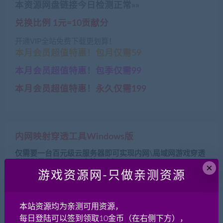
本资源网盘链接今日检测正常»»
兑换比例 1元=10贡献分
开通VIP全站免费下载更划算！
本月会员超值特惠！包月仅需59
本月会员超值特惠！包季仅需99
本月会员超值特惠！永久仅需199
内网映射穿透工具Windows版
仅需要一台百元级云服务器即可实现内网\局域网游戏穿透
到互联网开服使用！支持1对多
×
游戏资源网-只做亲测资源
本站原创！VIP会员免费使用！包教会！
»»»»点击查看教程
本站资源均为亲测可用资源，
每日登陆可以签到领取10金币（在右侧下方），