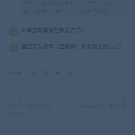
手工端：游戏服务端需手工安装配置，可以开
服，适合老手，推荐方式！架设更有乐趣！
网单游戏有哪些架设方式？
最佳实现外网（互联网）开服玩耍的方式？
分享到：
上一篇
下一篇
Epoch主机模拟器+全套
GBA模拟器 9个版本合集
ROMS