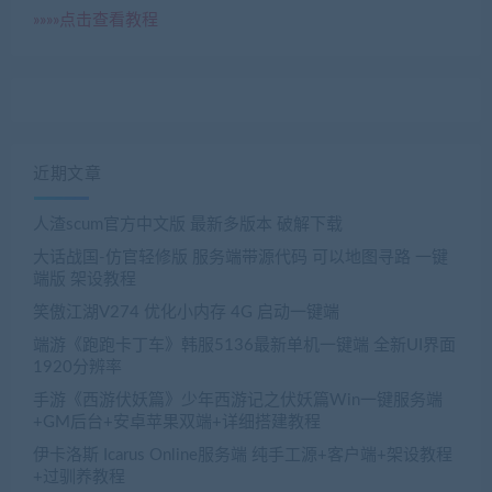
»»»»点击查看教程
近期文章
人渣scum官方中文版 最新多版本 破解下载
大话战国-仿官轻修版 服务端带源代码 可以地图寻路 一键
端版 架设教程
笑傲江湖V274 优化小内存 4G 启动一键端
端游《跑跑卡丁车》韩服5136最新单机一键端 全新UI界面
1920分辨率
手游《西游伏妖篇》少年西游记之伏妖篇Win一键服务端
+GM后台+安卓苹果双端+详细搭建教程
伊卡洛斯 Icarus Online服务端 纯手工源+客户端+架设教程
+过驯养教程