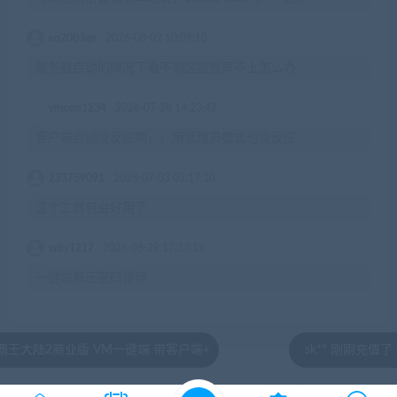
eq2003qe
2026-08-02 10:09:10
服务器启动的情况下看不到区服登录不上怎么办
ymoon1234
2026-07-28 14:23:42
客户端启动没反应啊，，用管理员模式也没反应
233759091
2026-07-03 03:17:10
这个工具包台好用了
wby1217
2026-06-29 17:37:19
一键端解压密码错误
2商业版 VM一键端 带客户端+
sk** 刚刚充值了 VIP会
© 2020 by jiaobenwang.com All rights reserved
湘ICP备18020817号