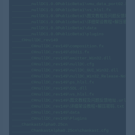
________nullDC1.0.0PublicBeta1\vmu_data_port02.bin

________nullDC1.0.0PublicBeta1\vs_hlsl.fx

________nullDC1.0.0PublicBeta1\图文教程及问题反馈地址.u
________nullDC1.0.0PublicBeta1\详细架设教程+解压密码.t
________nullDC1.0.0PublicBeta1\data

________nullDC1.0.0PublicBeta1\plugins

____CHnullDC_rev149

________CHnullDC_rev149\composition.fx

________CHnullDC_rev149\d3d11.fx

________CHnullDC_rev149\emitter_Win32.dll

________CHnullDC_rev149\nullDC.cfg

________CHnullDC_rev149\nullDC_GUI_Win32.dll

________CHnullDC_rev149\nullDC_Win32_Release-NoTrac
________CHnullDC_rev149\ps_hlsl.fx

________CHnullDC_rev149\SDL.dll

________CHnullDC_rev149\vs_hlsl.fx

________CHnullDC_rev149\图文教程及问题反馈地址.url

________CHnullDC_rev149\详细架设教程+解压密码.txt

________CHnullDC_rev149\data

________CHnullDC_rev149\Plugins

____ChankastAlpha0.25cn

________ChankastAlpha0.25cn\chankast.cfg
