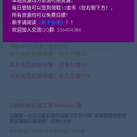
PSP模拟器3个版本合集
PS1模拟器3个版本合集
本站资源均为亲测可用资源，
每日登陆可以签到领取10金币（在右侧下方），
所有资源均可以免费白嫖！
新手请阅读
《新手指南》
！！
本资源网盘链接今日检测正常»»
欢迎加入交流QQ群: 336404386
兑换比例 1元=10贡献分
开通VIP全站免费下载更划算！
本月会员超值特惠！包月仅需59
本月会员超值特惠！包季仅需99
本月会员超值特惠！永久仅需199
内网映射穿透工具Windows版
仅需要一台百元级云服务器即可实现内网\局域网游戏穿透
到互联网开服使用！支持1对多
本站原创！VIP会员免费使用！包教会！