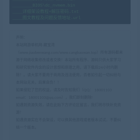
________BIOS\dc_nvmem.bin

____详细架设教程+解压密码.txt

____图文教程及问题反馈地址.url
声明：
本站网游单机网-藏宝湾
（www.jiaobenwang.com/www.cangbaowan.top）所有源码都来
源于网络收集修改或者交换！本站所有程序、源码只供大家学习
和研究软件内含的设计思想和原理之用，请下载后24小时内删
除！。请大家不要用于商用及违法使用，否者如引起一切纠纷与
本网站无关，后果自负！！
如果侵犯了您的权益，请及时告知我们（QQ： 18001103
email：
18001103@qq.com
），我们即刻删除!
如遇到资源失效，请在此贴下方评论区留言，我们将尽快补充资
源！
如遇资源实在不会架设，可以换其他游戏或者版本试试，不要纠
结一个版本。