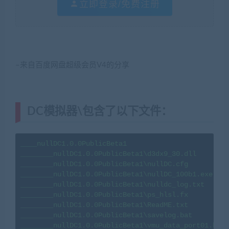
立即登录/免费注册
–来自百度网盘超级会员V4的分享
DC模拟器\包含了以下文件：
____nullDC1.0.0PublicBeta1

________nullDC1.0.0PublicBeta1\d3dx9_30.dll

________nullDC1.0.0PublicBeta1\nullDC.cfg

________nullDC1.0.0PublicBeta1\nullDC_100b1.exe

________nullDC1.0.0PublicBeta1\nulldc_log.txt

________nullDC1.0.0PublicBeta1\ps_hlsl.fx

________nullDC1.0.0PublicBeta1\ReadME.txt

________nullDC1.0.0PublicBeta1\savelog.bat

________nullDC1.0.0PublicBeta1\vmu_data_port01.bin
