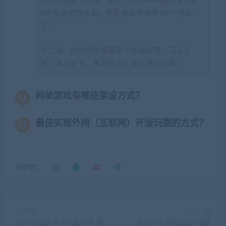
端实际就是手工端！我个人认为如果端本身就是
win系统的服务端，那就没必要去弄vm一键端
了！
手工端：游戏服务端需手工安装配置，可以开
服，适合老手，推荐方式！架设更有乐趣！
网单游戏有哪些架设方式？
最佳实现外网（互联网）开服玩耍的方式？
分享到：
上一篇
下一篇
3DS模拟器 多个版本打包 图
Epoch主机模拟器+全套