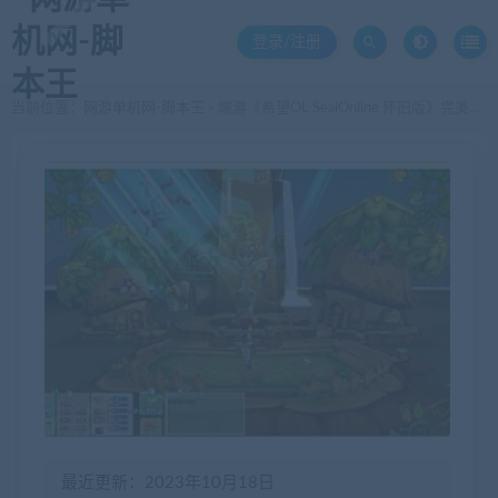
登录/注册
当前位置：
网游单机网-脚本王
端游《希望OL SealOnline 怀旧版》完美傻瓜端WIN一键端[过NP超高爆率]+教程
>
最近更新：2023年10月18日