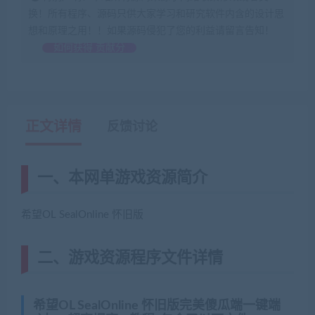
换！所有程序、源码只供大家学习和研究软件内含的设计思
想和原理之用！！如果源码侵犯了您的利益请留言告知！
如何获得 贡献分
正文详情
反馈讨论
一、本网单游戏资源简介
希望OL SealOnline 怀旧版
二、游戏资源程序文件详情
希望OL SealOnline 怀旧版完美傻瓜端一键端