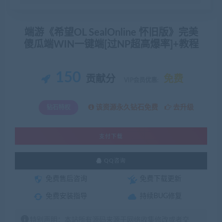
端游《希望OL SealOnline 怀旧版》完美
傻瓜端WIN一键端[过NP超高爆率]+教程
150
贡献分
免费
VIP会员优惠:
该资源永久钻石免费
去升级
钻石特权
支付下载
QQ咨询
免费售后咨询
免费下载更新
免费安装指导
持续BUG修复
特别声明：本站所有源码来源于网络收集修改或者交