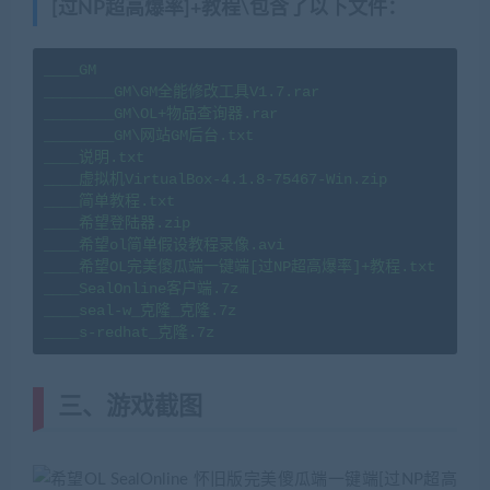
[过NP超高爆率]+教程\包含了以下文件：
____GM

________GM\GM全能修改工具V1.7.rar

________GM\OL+物品查询器.rar

________GM\网站GM后台.txt

____说明.txt

____虚拟机VirtualBox-4.1.8-75467-Win.zip

____简单教程.txt

____希望登陆器.zip

____希望ol简单假设教程录像.avi

____希望OL完美傻瓜端一键端[过NP超高爆率]+教程.txt

____SealOnline客户端.7z

____seal-w_克隆_克隆.7z

____s-redhat_克隆.7z
三、
游戏截图