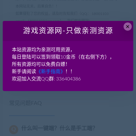
本网站无关，后果自负！！
如果侵犯了您的权益，请及时告知我们（QQ： 18001103
email：
18001103@qq.com
），我们即刻删除!
×
如遇到资源失效，请在此贴下方评论区留言，我们将尽快补充资
游戏资源网-只做亲测资源
源！
如遇资源实在不会架设，可以换其他游戏或者版本试试，不要纠
本站资源均为亲测可用资源，
结一个版本。
每日登陆可以签到领取10金币（在右侧下方），
所有资源均可以免费白嫖！
新手请阅读
《新手指南》
！！
网游单机网-脚本王
»
端游《希望OL SealOnline 怀旧版》完美傻
欢迎加入交流QQ群: 336404386
瓜端WIN一键端[过NP超高爆率]+教程
常见问题FAQ
什么叫一键端？什么是手工端？