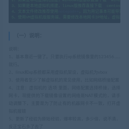
2、如果是本地虚拟机搭建，windows版推荐直接下载  win2008
3、如果是本地虚拟机搭建，linux版推荐直接下载  centos7.
4、文本文件修改推荐使用
notepad++
，因为用记事本可能导致文
5、使用VM虚拟机版服务端，需要修改本地网卡IP地址，虚拟网卡
（一）说明
：
说明：
1、基本靠近一键了。只要执行xp系统镜像里的123456……
就行。
2、linux和xp系统都采用虚拟机架设，虚拟机为vbox
3、使用者至少了解虚拟机的常见使用，比如网络桥接配置
4、注意：虚拟机的 选项 里面，网络配置选择桥接，选择
网卡，现提供的下载镜像设置的网络是NAT模式的，请手
动调整下，主要是为了防止有的机器网卡不一致，打开虚
拟机报错
5、更新了经验为原始经验，爆率较高，多少倍，说不清，
反正宝石多了去了