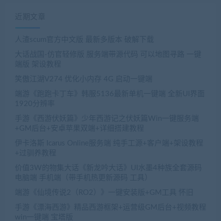
近期文章
人渣scum官方中文版 最新多版本 破解下载
大话战国-仿官轻修版 服务端带源代码 可以地图寻路 一键
端版 架设教程
笑傲江湖V274 优化小内存 4G 启动一键端
端游《跑跑卡丁车》韩服5136最新单机一键端 全新UI界面
1920分辨率
手游《西游伏妖篇》少年西游记之伏妖篇Win一键服务端
+GM后台+安卓苹果双端+详细搭建教程
伊卡洛斯 Icarus Online服务端 纯手工源+客户端+架设教程
+过驯养教程
价值3W的物集大话《新龙吟大话》UI水墨4种族全套源码
电脑端 手机端（带手机热更新源码 工具）
端游《仙境传说2（RO2）》一键安装版+GM工具 怀旧
手游《漂海西游》精品西游框架+运营级GM后台+视频教程
win一键端 宝塔版