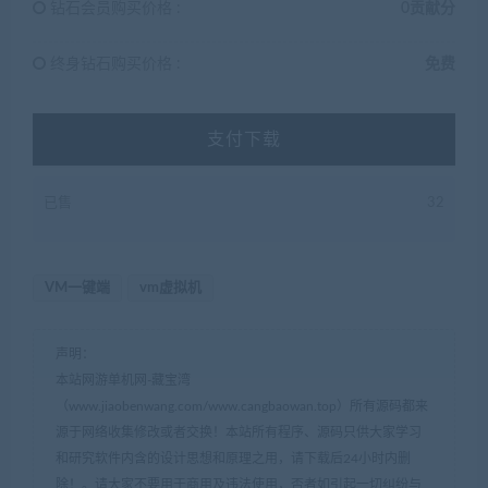
钻石会员购买价格 :
0贡献分
终身钻石购买价格 :
免费
支付下载
已售
32
VM一键端
vm虚拟机
声明：
本站网游单机网-藏宝湾
（www.jiaobenwang.com/www.cangbaowan.top）所有源码都来
源于网络收集修改或者交换！本站所有程序、源码只供大家学习
和研究软件内含的设计思想和原理之用，请下载后24小时内删
除！。请大家不要用于商用及违法使用，否者如引起一切纠纷与