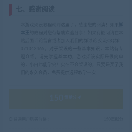
七、感谢阅读
本游戏架设教程就到这里了，感谢您的阅读！如果
脚
本王
的教程对您有帮助欢迎分享！如果有疑问请在本
贴后面评论留言或者加入我们的群讨论 交流QQ群：
371342465。对于架设的一些基本知识，本站有专
题介绍，请先掌握基本功，游戏架设实际是很简单
的，小白也能学会！实在不会架设的，只要是买了我
们的永久会员，免费提供远程教学一次！
150
贡献分
普通用户购买价格 :
150贡献分