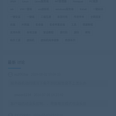
JAVA
Linux
Linxu服务端
MT管理器
Notepad
PC端游
ssh
VM一键端
vm虚拟机
windows服务端
Xshell
一键启动
一键安装
一键端
三端互通
亲测可用
传奇传世
全网首发
双端
外网端
安卓端
安卓苹果双端
工具
搭建教程
支持外网
本地注册
架设教程
源代码
源码
稀有
纯手工源
虚拟机
虚拟机纯净镜像
西游系列
最新 讨论
eq2003qe
2026-08-02 10:09:10
服务器启动的情况下看不到区服登录不上怎么办
ymoon1234
2026-07-28 14:23:42
客户端启动没反应啊，，用管理员模式也没反应
233759091
2026-07-03 03:17:10