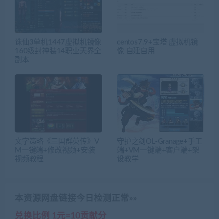
诛仙3单机1447虚拟机镜像
centos7.9+宝塔 虚拟机镜
160级封神装14职业天界全
像 自建自用
副本
文字策略《三国群英传》V
守护之剑OL-Granage+手工
M一键端+修改视频+安装
端+VM一键端+客户端+架
视频教程
设教学
本资源网盘链接今日检测正常»»
兑换比例 1元=10贡献分