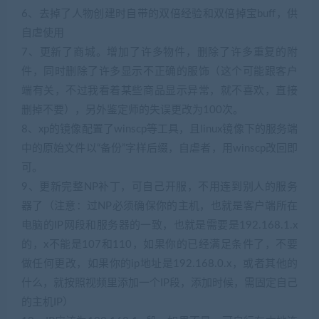
6、去掉了人物创建时自带的双倍经验和双倍掉宝buff，供
自虐使用
7、更新了商城。增加了许多物件，删除了许多重复的附
件，同时删除了许多显示不正确的服饰（这个可能跟客户
端有关，不过我看着某些商品显示异常，就不喜欢，直接
删掉不要），另外鉴定师的失误更改为100次。
8、xp的镜像配置了winscp等工具，且linux镜像下的服务端
中的原始文件以“备份”字样后缀，自虐者，用winscp改回即
可。
9、更新完整NP补丁，可自己开服，不用连到别人的服务
器了（注意：过NP必须确保你的主机，也就是客户端所在
电脑的IP网段和服务器的一致，也就是需要是192.168.1.x
的，x不能是107和110，如果你的已经满足条件了，不要
做任何更改，如果你的ip地址是192.168.0.x，或者其他的
什么，就按照视频里添加一个IP段，添加时候，需固定自己
的主机IP）