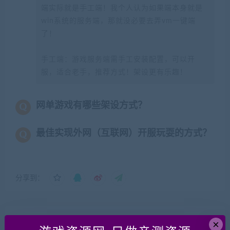
端实际就是手工端！我个人认为如果端本身就是
win系统的服务端，那就没必要去弄vm一键端
了！
手工端：游戏服务端需手工安装配置，可以开
服，适合老手，推荐方式！架设更有乐趣！
网单游戏有哪些架设方式？
最佳实现外网（互联网）开服玩耍的方式？
分享到：
×
上一篇
下一篇