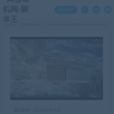
登录/注册
当前位置：
网游单机网-脚本王
诛仙3怀旧经典3种族14职业VM一键端+GM工具大全+刷礼包元宝
>
最近更新：2022年8月11日