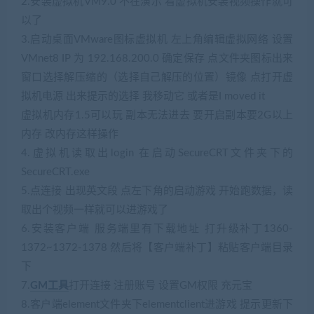
2.安装虚拟机VM9.0 不在演示 看虚拟机安装视频操作就可
以了
3.启动桌面VMware图标虚拟机 左上角编辑虚拟网络 设置
VMnet8 IP 为 192.168.200.0 确定保存 点文件夹图标出来
窗口选择解压缩的（选择自己解压的位置）镜像 点打开虚
拟机电源 出来提示的选择 我移动它 或者是I moved it
虚拟机内存1.5可以玩 副本无法进去 要开启副本要2G以上
内存 改内存这样操作
4.虚拟机读取出login 在启动SecureCRT文件夹下的
SecureCRT.exe
5.点连接 出现英文段 点左下角的启动游戏 开始跑数据，读
取出个视频一样就可以进游戏了
6.安装客户端 服务端里有下载地址 打升级补丁1360-
1372~1372-1378 然后将【客户端补丁】粘贴客户端目录
下
7.
GM工具
打开连接 注册账号 设置GM权限 充元宝
8.客户端element文件夹下elementclient进游戏 提示更新下