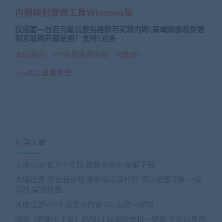
内网映射穿透工具Windows版
仅需要一台百元级云服务器即可实现内网\局域网游戏穿透
到互联网开服使用！支持1对多
本站原创！VIP会员免费使用！包教会！
»»»»点击查看教程
近期文章
人渣scum官方中文版 最新多版本 破解下载
大话战国-仿官轻修版 服务端带源代码 可以地图寻路 一键
端版 架设教程
笑傲江湖V274 优化小内存 4G 启动一键端
端游《跑跑卡丁车》韩服5136最新单机一键端 全新UI界面