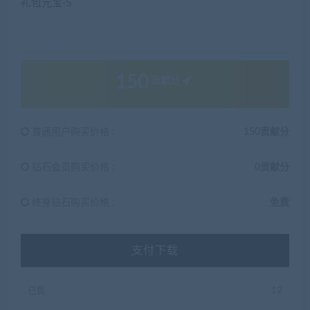
150
贡献分
普通用户购买价格 :
150贡献分
钻石会员购买价格 :
0贡献分
终身钻石购买价格 :
免费
支付下载
已售
12