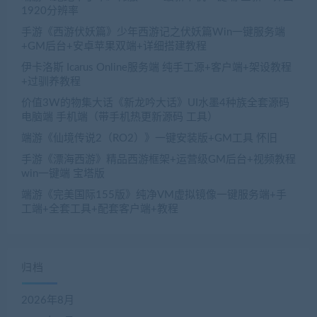
1920分辨率
手游《西游伏妖篇》少年西游记之伏妖篇Win一键服务端
+GM后台+安卓苹果双端+详细搭建教程
伊卡洛斯 Icarus Online服务端 纯手工源+客户端+架设教程
+过驯养教程
价值3W的物集大话《新龙吟大话》UI水墨4种族全套源码
电脑端 手机端（带手机热更新源码 工具）
端游《仙境传说2（RO2）》一键安装版+GM工具 怀旧
手游《漂海西游》精品西游框架+运营级GM后台+视频教程
win一键端 宝塔版
端游《完美国际155版》纯净VM虚拟镜像一键服务端+手
工端+全套工具+配套客户端+教程
归档
2026年8月