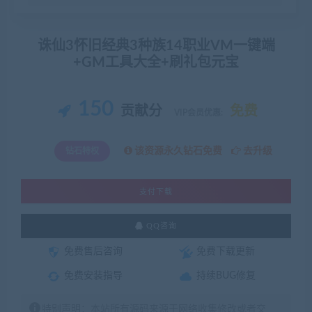
诛仙3怀旧经典3种族14职业VM一键端
+GM工具大全+刷礼包元宝
150
贡献分
免费
VIP会员优惠:
该资源永久钻石免费
去升级
钻石特权
支付下载
QQ咨询
免费售后咨询
免费下载更新
免费安装指导
持续BUG修复
特别声明：本站所有源码来源于网络收集修改或者交