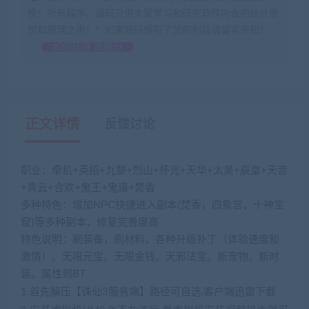
换！所有程序、源码只供大家学习和研究软件内含的设计思
想和原理之用！！如果源码侵犯了您的利益请留言告知！
如何获得 贡献分
正文详情
反馈讨论
职业：牵机+英招+九黎+烈山+怀光+天华+太昊+辰皇+天音
+青云+合欢+鬼王+鬼道+焚香
多种特色：增加NPC快捷进入副本(焚香，四象宫，十神宝
窟)等多种副本，修复完善度高
特色说明：刷装备，刷材料，各种升级补丁（体验速度和
激情）。无限元宝。无限金钱。天邪法宝。新宠物。新时
装。属性到BT
1.首先解压【诛仙3服务端】路径可自选,客户端迅雷下载