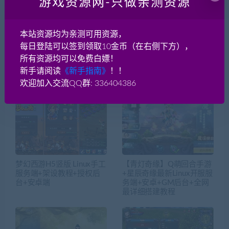
游戏资源网-只做亲测资源
天诛ol【页游】服务端+教程
大话3换皮全套源码 GGE源码
+BOSS单刷+全商城+GM工具
+修改大全
本站资源均为亲测可用资源，
每日登陆可以签到领取10金币（在右侧下方），
所有资源均可以免费白嫖！
新手请阅读
《新手指南》
！！
相关推荐
欢迎加入交流QQ群: 336404386
梦幻西游H5竖版 Linux手工
【青灯奇缘】Q萌回合手游
服务端+架设教程+授权后
+星辰奇缘最新Linux开服服
台+安卓端
务端+安卓+GM后台+全网
最详细搭建教程