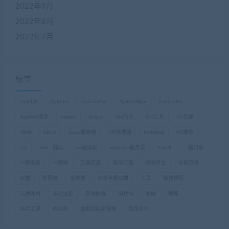
2022年9月
2022年8月
2022年7月
标签
ApkIDE
ApkTool
ApkToolAid
ApkToolBox
ApkToolkit
ApkTool助手
centos
dnSpy
GM后台
GM工具
H5页游
JAVA
Linux
Linxu服务端
MT管理器
Notepad
PC端游
ssh
VM一键端
vm虚拟机
windows服务端
Xshell
一键启动
一键安装
一键端
三端互通
亲测可用
传奇传世
全网首发
双端
外网端
安卓端
安卓苹果双端
工具
搭建教程
支持外网
本地注册
架设教程
源代码
源码
稀有
纯手工源
虚拟机
虚拟机纯净镜像
西游系列