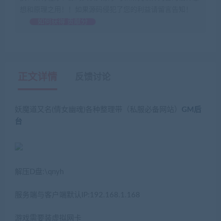
想和原理之用！！如果源码侵犯了您的利益请留言告知！
如何获得 贡献分
正文详情
反馈讨论
妖魔道又名(倩女幽魂)各种整理带（私服必备网站）
GM后
台
解压D盘:\qnyh
服务端与客户端默认IP:192.168.1.168
游戏需要装虚拟网卡
(转载注明来源jiaobenwang.com)