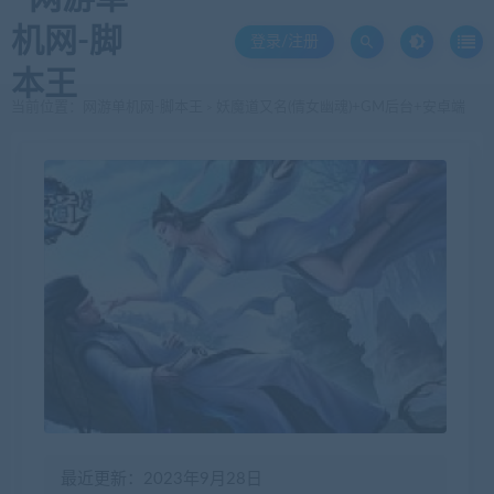
登录/注册
当前位置：
网游单机网-脚本王
妖魔道又名(倩女幽魂)+GM后台+安卓端
>
最近更新：2023年9月28日