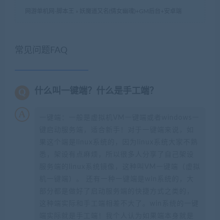
网游单机网-脚本王
»
妖魔道又名(倩女幽魂)+GM后台+安卓端
常见问题FAQ
什么叫一键端？什么是手工端？
一键端：一般是虚拟机VM一键端或者windows一
键启动服务端，适合新手！对于一键端来说，如
果这个端是linux系统的，因为linux系统大家不熟
悉，架设有点麻烦，所以很多人分享了自己架设
服务端的linux系统镜像，这种叫VM一键端（虚拟
机一键端）。 还有一种一键端是win系统的，大
部分都是做好了启动服务端的快捷方式之类的，
这种端实际和手工端相差不大了。win系统的一键
端实际就是手工端！我个人认为如果端本身就是