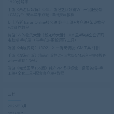
1920分辨率
手游《西游伏妖篇》少年西游记之伏妖篇Win一键服务端
+GM后台+安卓苹果双端+详细搭建教程
伊卡洛斯 Icarus Online服务端 纯手工源+客户端+架设教程
+过驯养教程
价值3W的物集大话《新龙吟大话》UI水墨4种族全套源码
电脑端 手机端（带手机热更新源码 工具）
端游《仙境传说2（RO2）》一键安装版+GM工具 怀旧
手游《漂海西游》精品西游框架+运营级GM后台+视频教程
win一键端 宝塔版
端游《完美国际155版》纯净VM虚拟镜像一键服务端+手
工端+全套工具+配套客户端+教程
归档
2026年8月
2026年7月