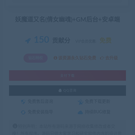
妖魔道又名(倩女幽魂)+GM后台+安卓端
150
贡献分
免费
VIP会员优惠:
该资源永久钻石免费
去升级
钻石特权
支付下载
QQ咨询
免费售后咨询
免费下载更新
免费安装指导
持续BUG修复
特别声明：本站所有源码来源于网络收集修改或者交
换！所有程序、源码只供大家学习和研究软件内含的设计思