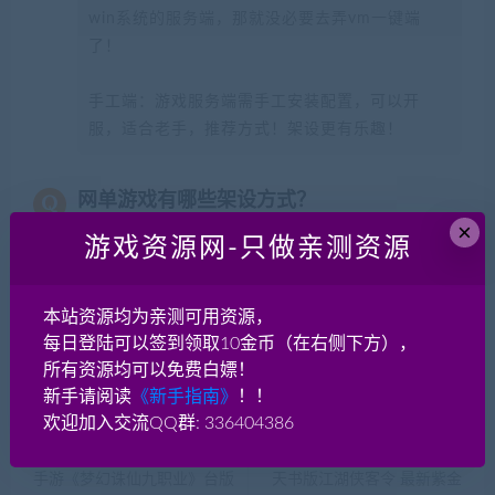
win系统的服务端，那就没必要去弄vm一键端
了！
手工端：游戏服务端需手工安装配置，可以开
服，适合老手，推荐方式！架设更有乐趣！
网单游戏有哪些架设方式？
×
游戏资源网-只做亲测资源
最佳实现外网（互联网）开服玩耍的方式？
本站资源均为亲测可用资源，
每日登陆可以签到领取10金币（在右侧下方），
分享到：
所有资源均可以免费白嫖！
新手请阅读
《新手指南》
！！
欢迎加入交流QQ群: 336404386
上一篇
下一篇
手游《梦幻诛仙九职业》台版
天书版江湖侠客令 最新紫金