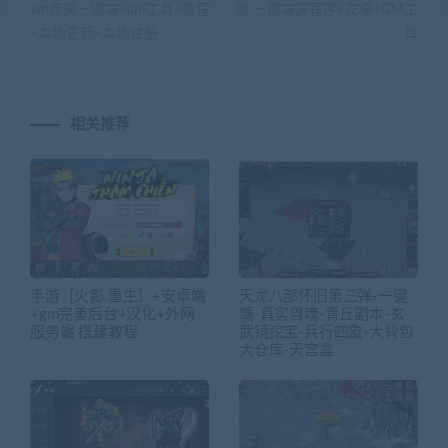
vm完美一键端+gm工具+教程
版 一键端源程序+安卓+GM工
+本地更新+本地注册
具
相关推荐
手游［火影.重生］+安卓端
天龙八部怀旧第三弹-一键
+gm完美后台+汉化+外网
端-真实兽魂-青丘副本-玄
服务端 搭建教程
武镜挖宝-兵行四象-大背包
大仓库-天宫盒