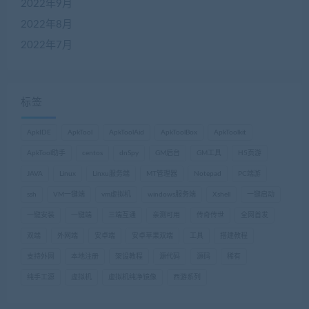
2022年9月
2022年8月
2022年7月
标签
ApkIDE
ApkTool
ApkToolAid
ApkToolBox
ApkToolkit
ApkTool助手
centos
dnSpy
GM后台
GM工具
H5页游
JAVA
Linux
Linxu服务端
MT管理器
Notepad
PC端游
ssh
VM一键端
vm虚拟机
windows服务端
Xshell
一键启动
一键安装
一键端
三端互通
亲测可用
传奇传世
全网首发
双端
外网端
安卓端
安卓苹果双端
工具
搭建教程
支持外网
本地注册
架设教程
源代码
源码
稀有
纯手工源
虚拟机
虚拟机纯净镜像
西游系列