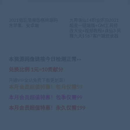
2021傲玩至尊版棋牌源码
九界诛仙14职业怀旧2021
含苹果、安卓端
超变一键端版+GM工具修
改大全+视频教程+诛仙3·风
舞九天1567客户端登录器
本资源网盘链接今日检测正常»»
兑换比例 1元=10贡献分
开通VIP全站免费下载更划算！
本月会员超值特惠！包月仅需59
本月会员超值特惠！包季仅需99
本月会员超值特惠！永久仅需199