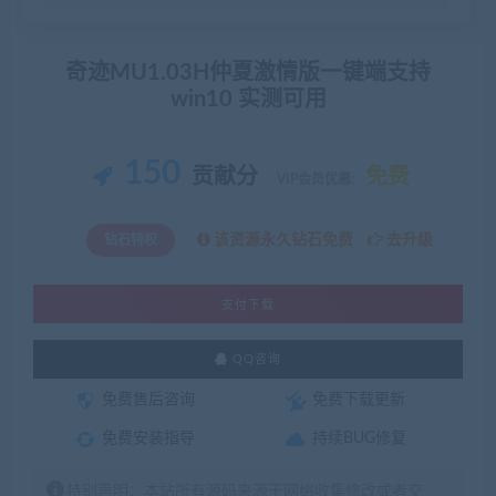
奇迹MU1.03H仲夏激情版一键端支持
win10 实测可用
150
贡献分
免费
VIP会员优惠:
该资源永久钻石免费
去升级
钻石特权
支付下载
QQ咨询
免费售后咨询
免费下载更新
免费安装指导
持续BUG修复
特别声明：本站所有源码来源于网络收集修改或者交