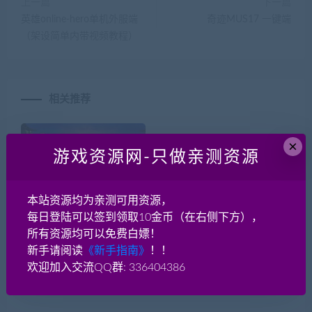
上一篇
下一篇
英雄online-hero单机外服端
奇迹MUS17 一键端
（架设简单内带视频教程）
相关推荐
×
游戏资源网-只做亲测资源
本站资源均为亲测可用资源，
每日登陆可以签到领取10金币（在右侧下方），
手游《传奇-霸者仙境2.0》
黑色沙漠2260 -黑沙2260
+win服务端+安卓苹果双
Black Desert模拟器 服务端
所有资源均可以免费白嫖！
端-2025更新可用
+客户端
新手请阅读
《新手指南》
！！
欢迎加入交流QQ群: 336404386