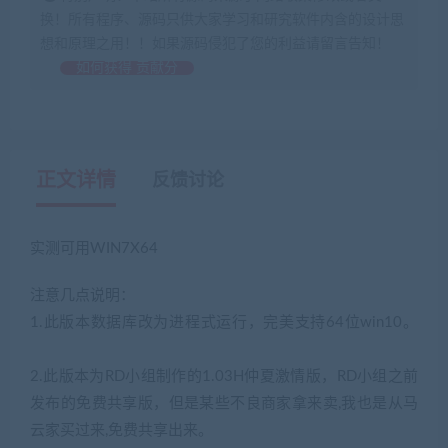
换！所有程序、源码只供大家学习和研究软件内含的设计思
想和原理之用！！如果源码侵犯了您的利益请留言告知！
如何获得 贡献分
正文详情
反馈讨论
实测可用WIN7X64
注意几点说明：
1.此版本数据库改为进程式运行，完美支持64位win10。
(藏宝湾2022网游单机网www.jiaobenwang.com)
2.此版本为RD小组制作的1.03H仲夏激情版，RD小组之前
发布的免费共享版，但是某些不良商家拿来卖,我也是从马
云家买过来,免费共享出来。