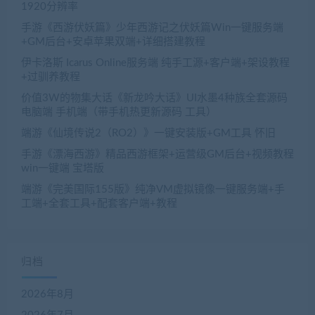
1920分辨率
手游《西游伏妖篇》少年西游记之伏妖篇Win一键服务端
+GM后台+安卓苹果双端+详细搭建教程
伊卡洛斯 Icarus Online服务端 纯手工源+客户端+架设教程
+过驯养教程
价值3W的物集大话《新龙吟大话》UI水墨4种族全套源码
电脑端 手机端（带手机热更新源码 工具）
端游《仙境传说2（RO2）》一键安装版+GM工具 怀旧
手游《漂海西游》精品西游框架+运营级GM后台+视频教程
win一键端 宝塔版
端游《完美国际155版》纯净VM虚拟镜像一键服务端+手
工端+全套工具+配套客户端+教程
归档
2026年8月