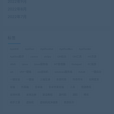
2022年9月
2022年8月
2022年7月
标签
ApkIDE
ApkTool
ApkToolAid
ApkToolBox
ApkToolkit
ApkTool助手
centos
dnSpy
GM后台
GM工具
H5页游
JAVA
Linux
Linxu服务端
MT管理器
Notepad
PC端游
ssh
VM一键端
vm虚拟机
windows服务端
Xshell
一键启动
一键安装
一键端
三端互通
亲测可用
传奇传世
全网首发
双端
外网端
安卓端
安卓苹果双端
工具
搭建教程
支持外网
本地注册
架设教程
源代码
源码
稀有
纯手工源
虚拟机
虚拟机纯净镜像
西游系列