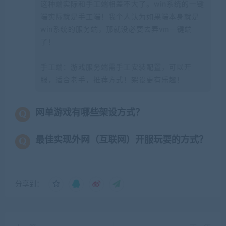
这种端实际和手工端相差不大了。win系统的一键
端实际就是手工端！我个人认为如果端本身就是
win系统的服务端，那就没必要去弄vm一键端
了！
手工端：游戏服务端需手工安装配置，可以开
服，适合老手，推荐方式！架设更有乐趣！
网单游戏有哪些架设方式？
最佳实现外网（互联网）开服玩耍的方式？
分享到：