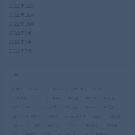
2022年12月
2022年11月
2022年10月
2022年9月
2022年8月
2022年7月
标签
ApkIDE
ApkTool
ApkToolAid
ApkToolBox
ApkToolkit
ApkTool助手
centos
dnSpy
GM后台
GM工具
H5页游
JAVA
Linux
Linxu服务端
MT管理器
Notepad
PC端游
ssh
VM一键端
vm虚拟机
windows服务端
Xshell
一键启动
一键安装
一键端
三端互通
亲测可用
传奇传世
全网首发
双端
外网端
安卓端
安卓苹果双端
工具
搭建教程