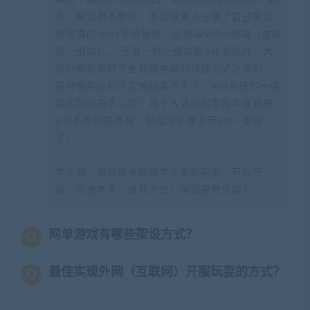
果这个端是linux系统的，因为linux系统大家不熟
悉，架设有点麻烦，所以很多人分享了自己架设
服务端的linux系统镜像，这种叫VM一键端（虚拟
机一键端）。 还有一种一键端是win系统的，大
部分都是做好了启动服务端的快捷方式之类的，
这种端实际和手工端相差不大了。win系统的一键
端实际就是手工端！我个人认为如果端本身就是
win系统的服务端，那就没必要去弄vm一键端
了！
手工端：游戏服务端需手工安装配置，可以开
服，适合老手，推荐方式！架设更有乐趣！
网单游戏有哪些架设方式？
最佳实现外网（互联网）开服玩耍的方式？