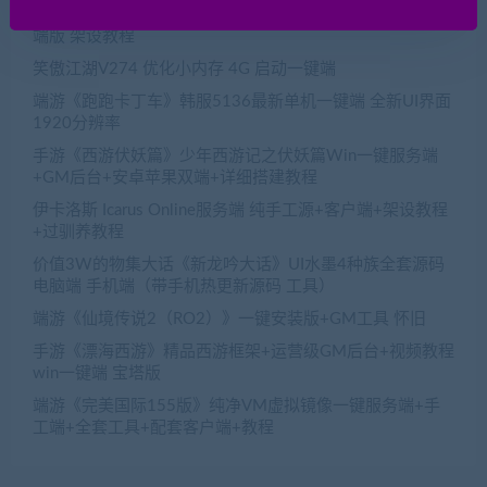
大话战国-仿官轻修版 服务端带源代码 可以地图寻路 一键
端版 架设教程
笑傲江湖V274 优化小内存 4G 启动一键端
端游《跑跑卡丁车》韩服5136最新单机一键端 全新UI界面
1920分辨率
手游《西游伏妖篇》少年西游记之伏妖篇Win一键服务端
+GM后台+安卓苹果双端+详细搭建教程
伊卡洛斯 Icarus Online服务端 纯手工源+客户端+架设教程
+过驯养教程
价值3W的物集大话《新龙吟大话》UI水墨4种族全套源码
电脑端 手机端（带手机热更新源码 工具）
端游《仙境传说2（RO2）》一键安装版+GM工具 怀旧
手游《漂海西游》精品西游框架+运营级GM后台+视频教程
win一键端 宝塔版
端游《完美国际155版》纯净VM虚拟镜像一键服务端+手
工端+全套工具+配套客户端+教程