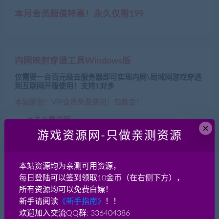
本月会员超值特惠！永久仅需199
内网映射穿透工具Windows版
仅需要一台百元级云服务器即可实现内网\局域网游戏穿透
到互联网开服使用！支持1对多
本站原创！VIP会员免费使用！包教会！
»»»»点击查看教程
×
游戏资源网-只做亲测资源
本站资源均为亲测可用资源，
每日登陆可以签到领取10金币（在右侧下方），
近期文章
所有资源均可以免费白嫖！
新手请阅读
《新手指南》
！！
人渣scum官方中文版 最新多版本 破解下载
欢迎加入交流QQ群: 336404386