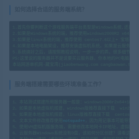
如何选择合适的服务端系统？
1.首先你要判断这个游戏服务端平台类型是Windows系统,还是li
2.如果是Windows系统的端，推荐使用windows2008R2 x64系
3.如果是linux系统的端，推荐使用 centos7.6以上+ 宝塔
4.如果是本地电脑架设，推荐安装虚拟机系统。如果是云服务器架
5.系统搞好之后，请按照教程说明，一步一步的弄。很多细节会导
PS:这里说的服务器并不是说要买云服务器，你本地的PC电脑、
服务端搭建需要哪些环境准备工作？
1、本站测试搭建所用服务器一般是：windows2008r2x64+1H2G   l
2、如果是本地虚拟机搭建，windows版推荐直接下载  win2008
3、如果是本地虚拟机搭建，linux版推荐直接下载  centos7.
4、文本文件修改推荐使用
notepad++
，因为用记事本可能导致文
5、使用VM虚拟机版服务端，需要修改本地网卡IP地址，虚拟网卡
6、云服务器Windows系统没有D盘，该如何分区创建？请看这篇教程：https