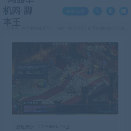
登录/注册
当前位置：
网游单机网-脚本王
端游《传奇世界》落霞起源终章+服务端-带补丁登录器+验证器-彩虹3引擎
>
最近更新：2025年9月26日