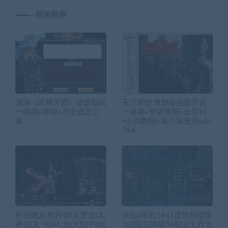
相关推荐
端游《凤舞天骄》非虚拟机
天之炼狱 鬼魅版经典怀旧
一键端+教程+齐全修改工
一键端+安装教程+全资料
具
+外网教程+客户端支持win
764
怀旧端游 醉玲珑OL梦龙OL
诛仙3单机1447虚拟机镜像
神龙OL 9044 龙OL9298刺
160级封神装14职业天界全