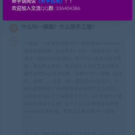
新手请阅读
《新手指南》
！！
常见问题FAQ
欢迎加入交流QQ群: 336404386
什么叫一键端？什么是手工端？
一键端：一般是虚拟机VM一键端或者windows一
键启动服务端，适合新手！对于一键端来说，如
果这个端是linux系统的，因为linux系统大家不熟
悉，架设有点麻烦，所以很多人分享了自己架设
服务端的linux系统镜像，这种叫VM一键端（虚拟
机一键端）。 还有一种一键端是win系统的，大
部分都是做好了启动服务端的快捷方式之类的，
这种端实际和手工端相差不大了。win系统的一键
端实际就是手工端！我个人认为如果端本身就是
win系统的服务端，那就没必要去弄vm一键端
了！
手工端：游戏服务端需手工安装配置，可以开