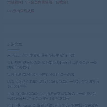
本站原创！VIP会员免费使用！包教会！
»»»»点击查看教程
近期文章
人渣scum官方中文版 最新多版本 破解下载
大话战国-仿官轻修版 服务端带源代码 可以地图寻路 一键
端版 架设教程
笑傲江湖V274 优化小内存 4G 启动一键端
端游《跑跑卡丁车》韩服5136最新单机一键端 全新UI界面
1920分辨率
手游《西游伏妖篇》少年西游记之伏妖篇Win一键服务端
+GM后台+安卓苹果双端+详细搭建教程
伊卡洛斯 Icarus Online服务端 纯手工源+客户端+架设教程