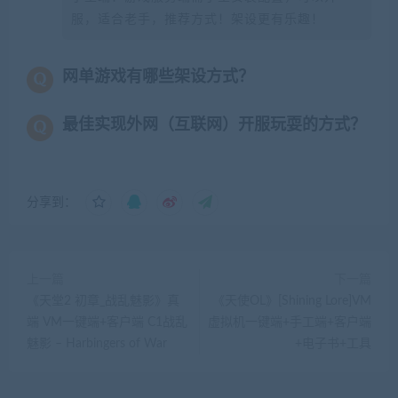
服，适合老手，推荐方式！架设更有乐趣！
网单游戏有哪些架设方式？
最佳实现外网（互联网）开服玩耍的方式？
分享到：
上一篇
下一篇
《天堂2 初章_战乱魅影》真
《天使OL》[Shining Lore]VM
端 VM一键端+客户端 C1战乱
虚拟机一键端+手工端+客户端
魅影 – Harbingers of War
+电子书+工具