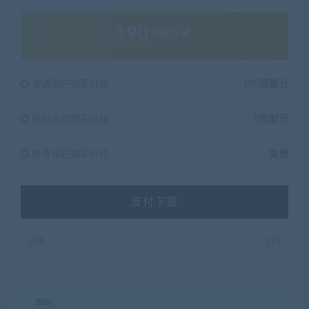
190
贡献分
普通用户购买价格 :
190贡献分
钻石会员购买价格 :
0贡献分
终身钻石购买价格 :
免费
支付下载
已售
133
声明：