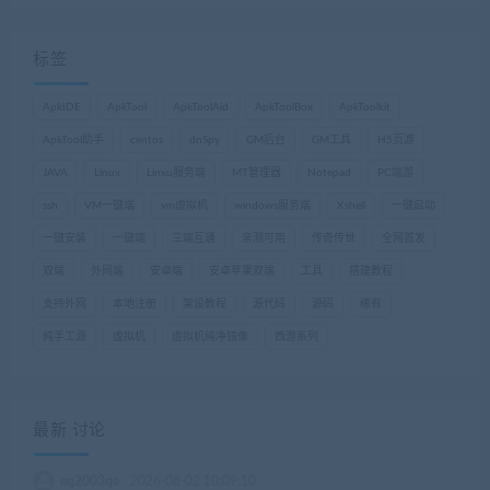
标签
ApkIDE
ApkTool
ApkToolAid
ApkToolBox
ApkToolkit
ApkTool助手
centos
dnSpy
GM后台
GM工具
H5页游
JAVA
Linux
Linxu服务端
MT管理器
Notepad
PC端游
ssh
VM一键端
vm虚拟机
windows服务端
Xshell
一键启动
一键安装
一键端
三端互通
亲测可用
传奇传世
全网首发
双端
外网端
安卓端
安卓苹果双端
工具
搭建教程
支持外网
本地注册
架设教程
源代码
源码
稀有
纯手工源
虚拟机
虚拟机纯净镜像
西游系列
最新 讨论
eq2003qe
2026-08-02 10:09:10