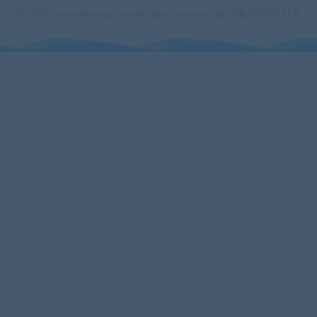
© 2020 by jiaobenwang.com All rights reserved
湘ICP备18020817号