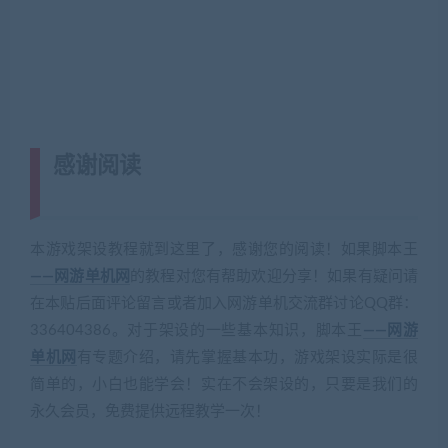
感谢阅读
(转载注明来源 网游单机网
cangbaowan.top)
本游戏架设教程就到这里了，感谢您的阅读！如果脚本王
——网游单机网
的教程对您有帮助欢迎分享！如果有疑问请
在本贴后面评论留言或者加入网游单机交流群讨论QQ群：
336404386。对于架设的一些基本知识，脚本王
——网游
单机网
有专题介绍，请先掌握基本功，游戏架设实际是很
简单的，小白也能学会！实在不会架设的，只要是我们的
永久会员，免费提供远程教学一次！