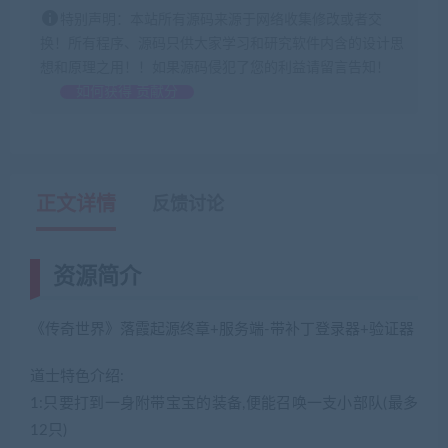
特别声明：本站所有源码来源于网络收集修改或者交
换！所有程序、源码只供大家学习和研究软件内含的设计思
想和原理之用！！如果源码侵犯了您的利益请留言告知！
如何获得 贡献分
正文详情
反馈讨论
资源简介
《传奇世界》落霞起源终章+服务端-带补丁登录器+验证器
道士特色介绍:
1:只要打到一身附带宝宝的装备,便能召唤一支小部队(最多
12只)