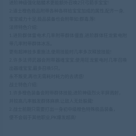
进阶神级强化骷髅术更能额外召唤2只弓箭手宝宝!
2:道士橙色极品附带各种各样给宝宝加成的属性,配齐一身,
宝宝威力十足,极品装备也会附带如:群毒,等!
法师特色介绍:
1.进阶群体雷电术几率附带群体僵直,进阶群体狂龙紫电附
带几率附带群体冰冻。
更有超神技多重施法,使用技能时几率多次释放技能!
2.许多法师武器会附带器魂宝宝,使用狂龙紫电时几率召唤
出器魂宝宝,最多召唤5只。
永不叛变,再也无需耗时耗力的去诱惑!
战士特色介绍:
1.许多橙色装备会附带群体技能,进阶神级烈火半屏溅射，
并较高几率触发群体麻痹,让敌人无处躲藏!
2.战士前期只需要打出一身初中级橙色特殊极品装备，
便不会弱于其他职业,PK爆发超高!