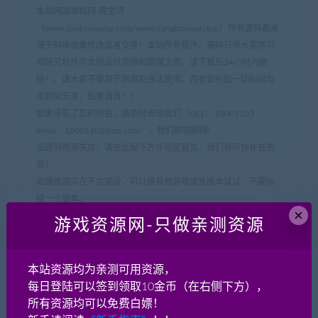
本站网游单机网-藏宝湾
（www.jiaobenwang.com/www.cangbaowan.top）所有源码都来
源于网络收集修改或者交换！本站所有程序、源码只供大家学习
和研究软件内含的设计思想和原理之用，请下载后24小时内删
除！。请大家不要用于商用及违法使用，否者如引起一切纠纷与
本网站无关，后果自负！！
如果侵犯了您的权益，请及时告知我们（QQ： 18001103
email：
18001103@qq.com
），我们即刻删除!
如遇到资源失效，请在此贴下方评论区留言，我们将尽快补充资
源！
如遇资源实在不会架设，可以换其他游戏或者版本试试，不要纠
结一个版本。
×
游戏资源网-只做亲测资源
网游单机网-脚本王
»
端游《传奇世界》落霞起源终章+服务端-带
补丁登录器+验证器-彩虹3引擎
本站资源均为亲测可用资源，
每日登陆可以签到领取10金币（在右侧下方），
所有资源均可以免费白嫖！