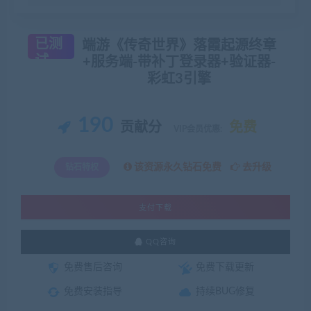
已测
端游《传奇世界》落霞起源终章
试
+服务端-带补丁登录器+验证器-
彩虹3引擎
190
贡献分
免费
VIP会员优惠:
该资源永久钻石免费
去升级
钻石特权
支付下载
QQ咨询
免费售后咨询
免费下载更新
免费安装指导
持续BUG修复