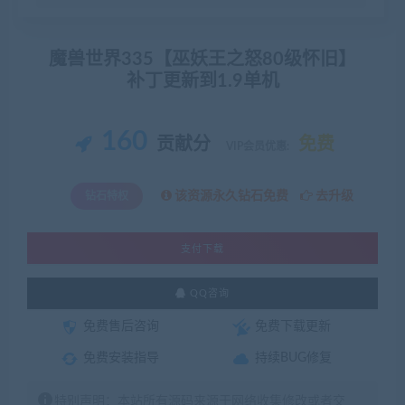
魔兽世界335【巫妖王之怒80级怀旧】
补丁更新到1.9单机
160
贡献分
免费
VIP会员优惠:
该资源永久钻石免费
去升级
钻石特权
支付下载
QQ咨询
免费售后咨询
免费下载更新
免费安装指导
持续BUG修复
特别声明：本站所有源码来源于网络收集修改或者交