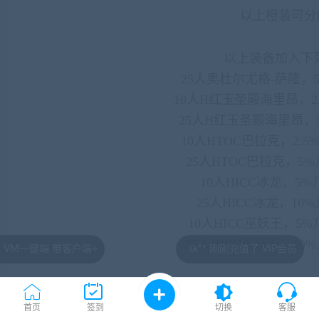
以上橙装可分
以上装备加入下列
25人奥杜尔尤格-萨隆，
10人H红玉圣殿海里昂，2
25人H红玉圣殿海里昂，
10人HTOC巴拉克，2.
25人HTOC巴拉克，5
10人HICC冰龙，5
25人HICC冰龙，1
10人HICC巫妖王，5
25人HICC巫妖王，10
端+
sk** 刚刚充值了 VIP会员
序号
名称
首页
签到
切换
客服