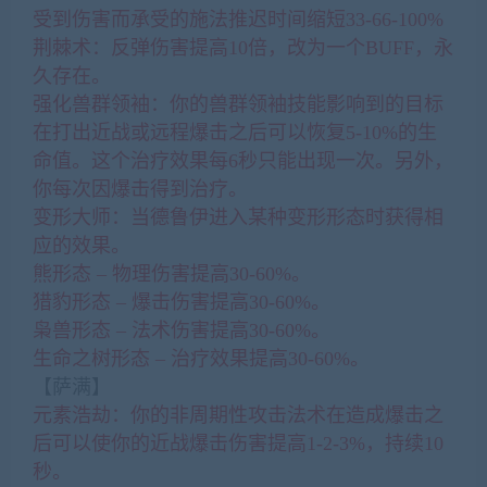
受到伤害而承受的施法推迟时间缩短33-66-100%
荆棘术：反弹伤害提高10倍，改为一个BUFF，永
久存在。
强化兽群领袖：你的兽群领袖技能影响到的目标
在打出近战或远程爆击之后可以恢复5-10%的生
命值。这个治疗效果每6秒只能出现一次。另外，
你每次因爆击得到治疗。
变形大师：当德鲁伊进入某种变形形态时获得相
应的效果。
熊形态 – 物理伤害提高30-60%。
猎豹形态 – 爆击伤害提高30-60%。
枭兽形态 – 法术伤害提高30-60%。
生命之树形态 – 治疗效果提高30-60%。
【萨满】
元素浩劫：你的非周期性攻击法术在造成爆击之
后可以使你的近战爆击伤害提高1-2-3%，持续10
秒。