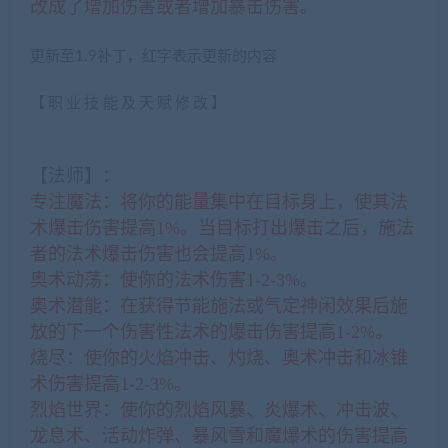
改成了增加伤害或者增加暴击伤害。
更新至1.9补丁，红字表示更新的内容
【职业技能及天赋修改】
(藏宝湾2022网游单机网
www.jiaobenwang.com)
【法师】：
专注魔法：将你的能量集中在目标身上，使其法
术爆击伤害提高1%。当目标打出爆击之后，施法
者的法术爆击伤害也会提高1%。
奥术动荡：使你的法术伤害1-2-3%。
奥术潜能：在获得节能施法或气定神闲效果后施
放的下一个伤害性法术的爆击伤害提高1-2%。
烧尽：使你的火焰冲击、灼烧、奥术冲击和冰锥
术伤害提高1-2-3%。
烈焰世界：使你的烈焰风暴、炎爆术、冲击波、
龙息术、活动炸弹、暴风雪和魔爆术的伤害提高