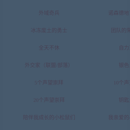
外域奇兵
诺森德地
冰冻废土的勇士
团队的荣
全天不休
自力
外交家（联盟/部落）
银色
5个声望崇拜
10个
20个声望崇拜
钥匙
陪伴我成长的小松鼠们
我亲爱的