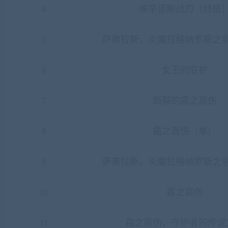
4
埃辛诺斯战刃（终极
5
萨弗拉斯，炎魔拉格纳罗斯之
6
女王的庇护
7
断裂的霜之哀伤
8
霜之哀伤（单）
9
萨弗拉斯，炎魔拉格纳罗斯之
10
霜之哀伤
11
霜之哀伤，守护者的传说