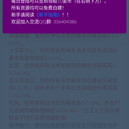
每日登陆可以签到领取10金币（在右侧下方），
神圣光芒：使你的治疗法术的治疗量和所有伤害
所有资源均可以免费白嫖！
提高1-2-3%。
新手请阅读
《新手指南》
！！
神恩术：激活之后，使你的下一个治疗法术的治
欢迎加入交流QQ群: 336404386
疗量提高100%。
神圣能量：使你的神圣法术的爆击伤害提高1-2-3-
4-5%。
十字军之心：你的攻击和神圣法术对目标造成的
暴击伤害率提高2-4-6%。
定罪：使你的所有法术和攻击的爆击伤害提高1-
2-3-4-5%。
战斗的圣洁：你的所有法术和攻击的爆击伤害提
高1-2-3%，驱邪术和十字军打击造成的伤害提高
5-10-15%。
狂热：所有审判法术的伤害提高3-7-10%，所有行
为造成的威胁值降低10-20-30%（在正义之怒效果
影响下时不会降低威胁值）。
精神集中：使你在施放或引导圣光闪现或圣光术