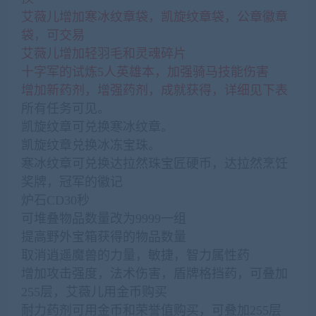
艾薇儿增加寒冰纹章袋，凯旋纹章袋，公章徽章
袋，可交易
艾薇儿增加轻羽毛和灵魂碎片
十字军的试炼5人英雄本，加强骑马技能伤害
增加新药剂，增强药剂，成就获得，详细见下表
所有任务可见。
凯旋纹章可兑换寒冰纹章。
凯旋纹章兑换冰冻宝珠。
寒冰纹章可兑换达拉然珠宝匠硬币，达拉然烹饪
奖牌，冠军的徽记
炉石CD30秒
可堆叠物品数量改为9999一组
提高野外宝箱获得的物品数量
取消逍遥魔兽的力量，敏捷，智力属性药
增加攻击强度，法术伤害，盾牌格挡药，可叠加
255层，艾薇儿用金币购买
耐力药剂可用金币和荣誉值购买，可叠加255层