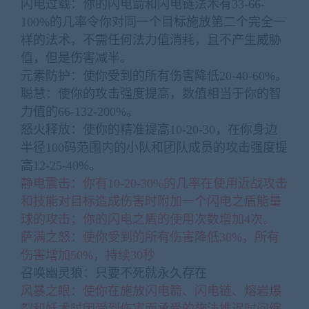
闪电过载：你的闪电箭和闪电链法术有33-66-
100%的几率令你对同一个目标施放第二个完全一
样的法术，不需任何法力值消耗，且不产生威胁
值，但是伤害减半。
元素防护：使你受到的所有伤害降低20-40-60%。
聪慧：使你的攻击强度提高，数值相当于你的智
力值的66-132-200%。
怒火释放：使你的精准提高10-20-30，在你身边
半径100码范围内的小队和团队成员的攻击强度提
高12-25-40%。
静电震击：你有10-20-30%的几率在使用近战攻击
和技能对目标造成伤害时附加一个闪电之盾能量
球的攻击；你的闪电之盾的使用次数增加4次。
萨满之怒：使你受到的所有伤害降低30%，所有
伤害增加50%，持续30秒
召唤幽灵狼：只要不死就永久存在
风暴之眼：使你在施放闪电箭、闪电链、熔岩爆