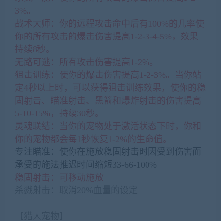
3%。
战术大师：你的远程攻击命中后有100%的几率使
你的所有攻击的爆击伤害提高1-2-3-4-5%，效果
持续8秒。
无路可逃：所有攻击伤害提高1-2%。
狙击训练：使你的爆击伤害提高1-2-3%。当你站
定4秒以上时，可以获得狙击训练效果，使你的稳
固射击、瞄准射击、黑箭和爆炸射击的伤害提高
5-10-15%，持续30秒。
灵魂联结：当你的宠物处于激活状态下时，你和
你的宠物都会每1秒恢复1-2%的生命值。
专注瞄准：使你在施放稳固射击时因受到伤害而
承受的施法推迟时间缩短33-66-100%
稳固射击：可移动施放
杀戮射击：取消20%血量的设定
(网游单机网-藏宝
湾www.cangbaowan.top)
【猎人宠物】