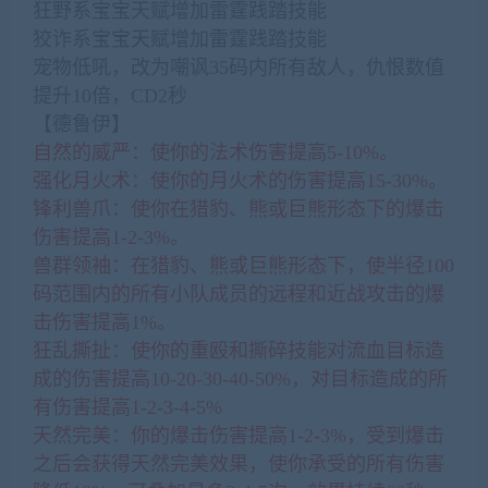
狂野系宝宝天赋增加雷霆践踏技能
狡诈系宝宝天赋增加雷霆践踏技能
宠物低吼，改为嘲讽35码内所有敌人，仇恨数值
提升10倍，CD2秒
【德鲁伊】
自然的威严：使你的法术伤害提高5-10%。
强化月火术：使你的月火术的伤害提高15-30%。
锋利兽爪：使你在猎豹、熊或巨熊形态下的爆击
伤害提高1-2-3%。
兽群领袖：在猎豹、熊或巨熊形态下，使半径100
码范围内的所有小队成员的远程和近战攻击的爆
击伤害提高1%。
狂乱撕扯：使你的重殴和撕碎技能对流血目标造
成的伤害提高10-20-30-40-50%，对目标造成的所
有伤害提高1-2-3-4-5%
天然完美：你的爆击伤害提高1-2-3%，受到爆击
之后会获得天然完美效果，使你承受的所有伤害