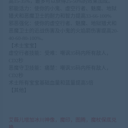
高15-35%，最多可以获得25-50%的效果加成。
邪能活力：使你的小鬼、虚空行者、魅魔、地狱
猎犬和恶魔卫士的耐力和智力提高33-66-100%
邪恶强化：使你的虚空行者、魅魔、地狱猎犬和
恶魔卫士的近战伤害及小鬼的火焰箭伤害提高20-
40-60-80-100%。
【术士宝宝】
虚空行者技能：受难：嘲讽35码内所有敌人，
CD2秒
恶魔守卫技能：痛楚：嘲讽35码内所有敌人，
CD2秒
术士所有宝宝基础血量和蓝量提高5倍
【其他】
诺格弗格药剂，持续时间改为1小时
调整冰冠堡垒25H模式部分BOSS技能伤害
调整红玉圣殿25H模式海里昂的技能伤害
艾薇儿增加冰川神像，魔印，图腾，魔杖保底兑
换