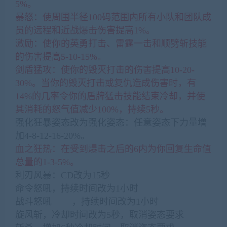
5%。
暴怒：使周围半径100码范围内所有小队和团队成
员的远程和近战爆击伤害提高1%。
激励：使你的英勇打击、雷霆一击和顺劈斩技能
的伤害提高5-10-15%。
剑盾猛攻：使你的毁灭打击的伤害提高10-20-
30%。当你的毁灭打击或复仇造成伤害时，有
14%的几率令你的盾牌猛击技能结束冷却，并使
其消耗的怒气值减少100%，持续5秒。
强化狂暴姿态改为强化姿态：任意姿态下力量增
加4-8-12-16-20%。
血之狂热：在受到爆击之后的6内为你回复生命值
总量的1-3-5%。
利刃风暴：CD改为15秒
命令怒吼，持续时间改为1小时
战斗怒吼 ，持续时间改为1小时
旋风斩，冷却时间改为5秒，取消姿态要求