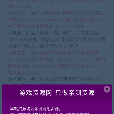
裂和妖术时因受到伤害而承受的施法推迟时间缩
短33-66-100
萨满教义：你的闪电箭和闪电链获得的伤害加成
效果提高20-40-60-80-100%，你的熔岩爆裂获得
的伤害加成效果提高20-40-60-80-100%
闪电链：向敌人射出一支闪电箭，对其造成点
100%法术伤害，随后这支闪电箭会继续攻击它周
围最近的敌人，最多可攻击5个目标。
元素之誓：当元素集中天赋触发节能施法效果
时，你的法术伤害提高25%-50%。此外，100码内
的小队和团队成员的法术爆击伤害提高3%-6%，
施法速度提高10%-20%。
治疗专注：使你在施放任意萨满祭司治疗法术时
因受到伤害而承受的施法推迟时间缩短35-50-
×
游戏资源网-只做亲测资源
100%。
激流恢复的生命值加倍，持续治疗加倍
闪电箭和闪电链改为可移动施法
本站资源均为亲测可用资源，
【圣骑士】