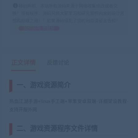
特别声明：本站所有源码来源于网络收集修改或者交
换！所有程序、源码只供大家学习和研究软件内含的设计思
想和原理之用！！如果源码侵犯了您的利益请留言告知！
如何获得 贡献分
正文详情
反馈讨论
一、游戏资源简介
热血江湖手游+linux手工端+苹果安卓双端-详细架设教程-
支持开服外网
(网游单机网-藏宝湾www.cangbaowan.top)
二、游戏资源程序文件详情