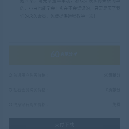
题介绍，请先掌握基本功，游戏架设实际是很简单
的，小白也能学会！实在不会架设的，只要是买了我
们的永久会员，免费提供远程教学一次！
60
贡献分
普通用户购买价格 :
60贡献分
钻石会员购买价格 :
0贡献分
终身钻石购买价格 :
免费
支付下载