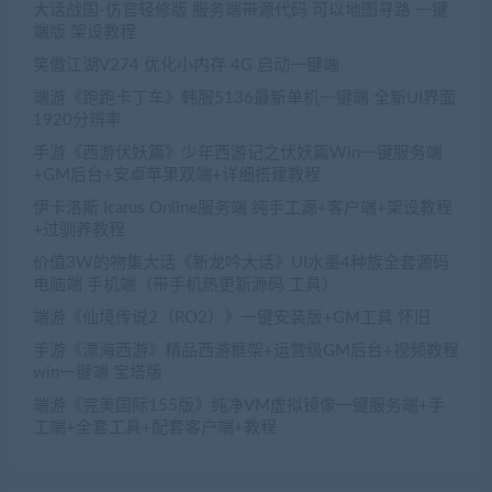
大话战国-仿官轻修版 服务端带源代码 可以地图寻路 一键
端版 架设教程
笑傲江湖V274 优化小内存 4G 启动一键端
端游《跑跑卡丁车》韩服5136最新单机一键端 全新UI界面
1920分辨率
手游《西游伏妖篇》少年西游记之伏妖篇Win一键服务端
+GM后台+安卓苹果双端+详细搭建教程
伊卡洛斯 Icarus Online服务端 纯手工源+客户端+架设教程
+过驯养教程
价值3W的物集大话《新龙吟大话》UI水墨4种族全套源码
电脑端 手机端（带手机热更新源码 工具）
端游《仙境传说2（RO2）》一键安装版+GM工具 怀旧
手游《漂海西游》精品西游框架+运营级GM后台+视频教程
win一键端 宝塔版
端游《完美国际155版》纯净VM虚拟镜像一键服务端+手
工端+全套工具+配套客户端+教程