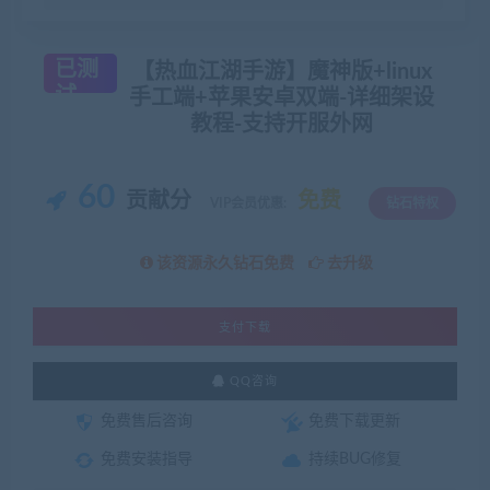
已测
【热血江湖手游】魔神版+linux
试
手工端+苹果安卓双端-详细架设
教程-支持开服外网
60
贡献分
免费
VIP会员优惠:
钻石特权
该资源永久钻石免费
去升级
支付下载
QQ咨询
免费售后咨询
免费下载更新
免费安装指导
持续BUG修复