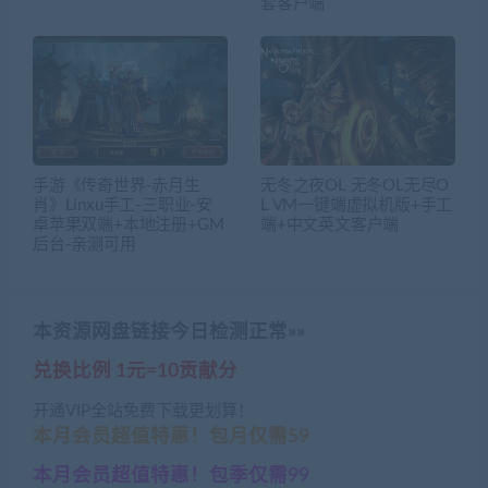
套客户端
手游《传奇世界-赤月生
无冬之夜OL 无冬OL无尽O
肖》Linxu手工-三职业-安
L VM一键端虚拟机版+手工
卓苹果双端+本地注册+GM
端+中文英文客户端
后台-亲测可用
本资源网盘链接今日检测正常»»
兑换比例 1元=10贡献分
开通VIP全站免费下载更划算！
本月会员超值特惠！包月仅需59
本月会员超值特惠！包季仅需99