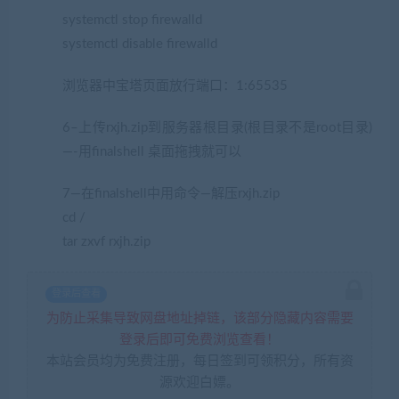
systemctl stop firewalld
systemctl disable firewalld
浏览器中宝塔页面放行端口：1:65535
6–上传rxjh.zip到服务器根目录(根目录不是root目录)
—-用finalshell 桌面拖拽就可以
7—在finalshell中用命令—解压rxjh.zip
cd /
tar zxvf rxjh.zip
登录后查看
为防止采集导致网盘地址掉链，该部分隐藏内容需要
登录后即可免费浏览查看！
本站会员均为免费注册，每日签到可领积分，所有资
源欢迎白嫖。