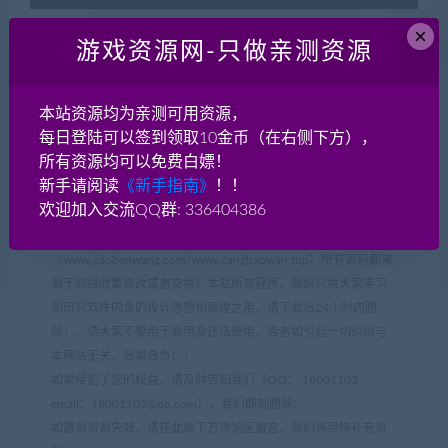
×
已售
75
游戏资源网-只做亲测资源
本站资源均为亲测可用资源，
Linxu服务端
一键启动
安卓苹果双端
支持外网
每日登陆可以签到领取10金币（在右侧下方），
本地注册
纯手工源
所有资源均可以免费白嫖！
新手请阅读
《新手指南》
！！
欢迎加入交流QQ群: 336404386
声明：
本站网游单机网-藏宝湾
（www.jiaobenwang.com/www.cangbaowan.top）所有源码都来
源于网络收集修改或者交换！本站所有程序、源码只供大家学习
和研究软件内含的设计思想和原理之用，请下载后24小时内删
除！。请大家不要用于商用及违法使用，否者如引起一切纠纷与
本网站无关，后果自负！！
如果侵犯了您的权益，请及时告知我们（QQ： 18001103
email：
18001103@qq.com
），我们即刻删除!
如遇到资源失效，请在此贴下方评论区留言，我们将尽快补充资