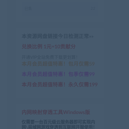
已售
22
本资源网盘链接今日检测正常»»
兑换比例 1元=10贡献分
开通VIP全站免费下载更划算！
本月会员超值特惠！包月仅需59
本月会员超值特惠！包季仅需99
本月会员超值特惠！永久仅需199
内网映射穿透工具Windows版
enwang.com/1608.html

obenwang.com/1603.html

仅需要一台百元级云服务器即可实现内
载
：
https://www.jiaobenwang.com/2232.html

网\局域网游戏穿透到互联网开服使用！