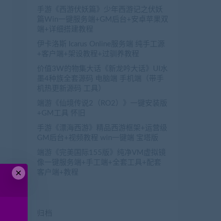
手游《西游伏妖篇》少年西游记之伏妖
篇Win一键服务端+GM后台+安卓苹果双
端+详细搭建教程
伊卡洛斯 Icarus Online服务端 纯手工源
+客户端+架设教程+过驯养教程
价值3W的物集大话《新龙吟大话》UI水
墨4种族全套源码 电脑端 手机端（带手
机热更新源码 工具）
端游《仙境传说2（RO2）》一键安装版
+GM工具 怀旧
手游《漂海西游》精品西游框架+运营级
GM后台+视频教程 win一键端 宝塔版
端游《完美国际155版》纯净VM虚拟镜
像一键服务端+手工端+全套工具+配套
×
客户端+教程
归档