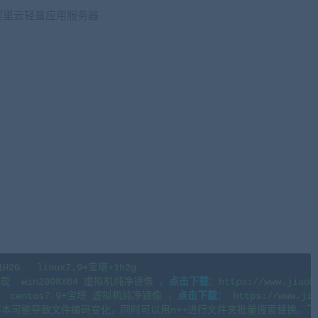
G 阿里云轻量应用服务器
baowan.top)
G   linux7.9+宝塔+1h2g 

  win2008X64 虚拟机纯净镜像 ，
点击下载
：
https://www.jiaob
centos7.9+宝塔 虚拟机纯净镜像 ，
点击下载
：
 https://www.jia
本可能导致文件编码变化，同时可以用n++进行文件夹批量搜索替换。
下