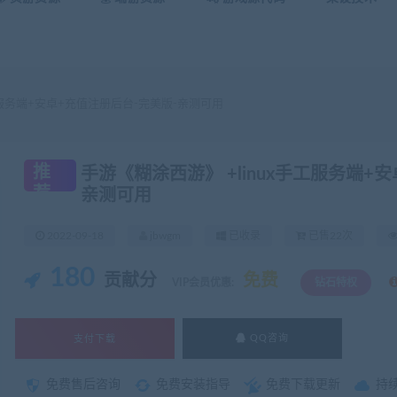
工服务端+安卓+充值注册后台-完美版-亲测可用
推
手游《糊涂西游》 +linux手工服务端+
荐
亲测可用
2022-09-18
jbwgm
已收录
已售22次
180
贡献分
免费
VIP会员优惠:
钻石特权
支付下载
QQ咨询
免费售后咨询
免费安装指导
免费下载更新
持