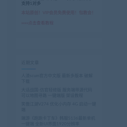
wang.com/989.html

支持1对多
本站原创！VIP会员免费使用！包教会！
»»»»点击查看教程
近期文章
人渣scum官方中文版 最新多版本 破解
下载
大话战国-仿官轻修版 服务端带源代码
可以地图寻路 一键端版 架设教程
笑傲江湖V274 优化小内存 4G 启动一键
端
端游《跑跑卡丁车》韩服5136最新单机
一键端 全新UI界面1920分辨率