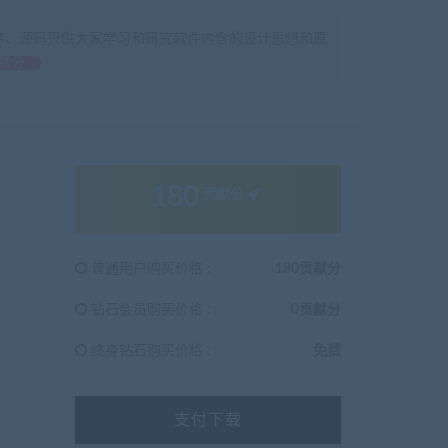
序、源码只供大家学习和研究软件内含的设计思想和原
献分
180
贡献分
普通用户购买价格 :
180贡献分
钻石会员购买价格 :
0贡献分
终身钻石购买价格 :
免费
支付下载