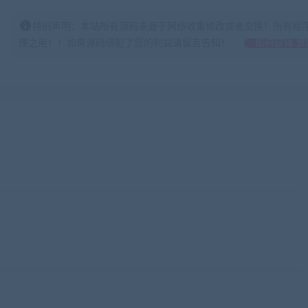
特别声明：本站所有源码来源于网络收集修改或者交换！所有程
理之用！！如果源码侵犯了您的利益请留言告知！
如何获得 贡
iaobenwang.com)
nwang.com)