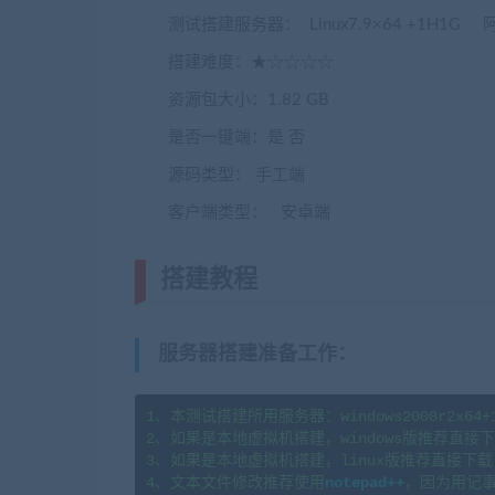
测试搭建服务器： Linux7.9×64 +1H1
搭建难度：★☆☆☆☆
资源包大小：1.82 GB
是否一键端：是 否
源码类型： 手工端
客户端类型： 安卓端
搭建教程
(转载注明来源藏宝湾cang
服务器搭建准备工作
：
1、本测试搭建所用服务器：windows2008r2x64+1H2
2、如果是本地虚拟机搭建，windows版推荐直接下载
3、如果是本地虚拟机搭建，linux版推荐直接下载  
4、文本文件修改推荐使用
notepad++
，因为用记事