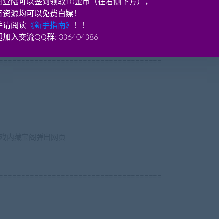
日登陆可以签到领取10金币（在右侧下方），
有资源均可以免费白嫖！
rties
手请阅读
《新手指南》
！！
.html
加入交流QQ群: 336404386
=====================================
网www.jiaobenwang.com)
、游戏内藏宝阁弹出网页
=====================================