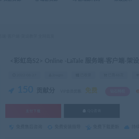
le 服务端-客户端-架设教学 全网首发
<彩虹岛S2> Online -LaTale 服务端-客户端
2022-08-27
jbwgm
已收录
已售48次
150
贡献分
免费
VIP会员优惠:
钻石特权
支付下载
QQ咨询
免费售后咨询
免费安装指导
免费下载更新
持