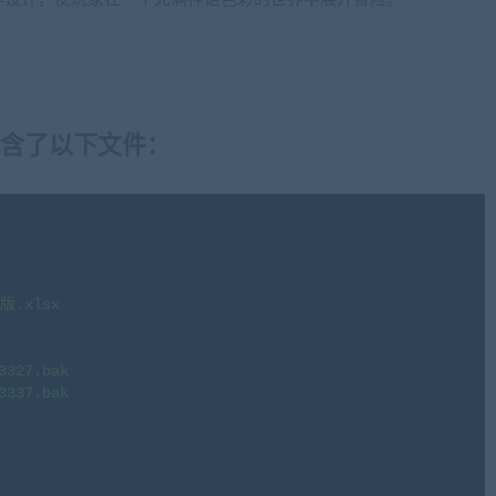
r\包含了以下文件：
.xlsx

327.bak

337.bak
