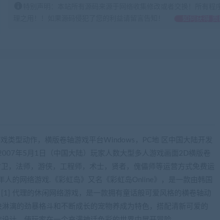
特别声明：本站所有源码来源于网络收集修改或者交换！所有程
理之用！！如果源码侵犯了您的利益请留言告知！
如何获得 贡
ne游戏类型动作，横版卷轴游戏平台Windows，PC地 区中国大陆开发
发行日期2007年5月1日（中国大陆）玩家人数大型多人游戏画面2D横版卷
战士，盾卫，法师，游侠，工程师，术士，贤者，傀儡师等运营方式免费运
人的网络游戏.《彩虹岛》又名《彩虹岛Online》，是一款由韩国
趣游戏 [1] 代理的休闲网络游戏，是一款拥有童话般可爱风格的横卷轴动
快淋漓的劲暴格斗和不断成长的宠物养成为特色，搭配清新可爱的
作设计，使玩家在一个充满神话色彩的世界中展开冒险。