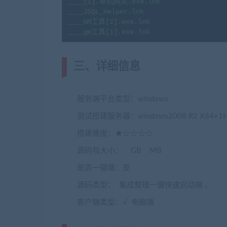
____[1].单机网关.exe.lnk

____JSQL_Helper.lnk

____GM工具[2].exe.lnk

____gm工具[1].exe.lnk
三、详细信息
服务端平台类型：windows
测试搭建服务器：windows2008 R2 X64+1
搭建难度：★☆☆☆☆
源码包大小： GB MB
是否一键端：是
源码类型： 集成整理一键快速启动端 、
客户端类型：√ 电脑端