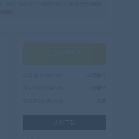
序、源码只供大家学习和研究软件内含的设计思想和原
献分
150
贡献分
普通用户购买价格 :
150贡献分
钻石会员购买价格 :
0贡献分
终身钻石购买价格 :
免费
支付下载