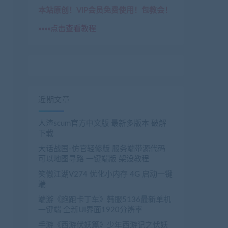
本站原创！VIP会员免费使用！包教会！
»»»»点击查看教程
近期文章
人渣scum官方中文版 最新多版本 破解
下载
大话战国-仿官轻修版 服务端带源代码
可以地图寻路 一键端版 架设教程
笑傲江湖V274 优化小内存 4G 启动一键
端
端游《跑跑卡丁车》韩服5136最新单机
一键端 全新UI界面1920分辨率
手游《西游伏妖篇》少年西游记之伏妖