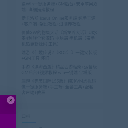
篇Win一键服务端+GM后台+安卓苹果双
端+详细搭建教程
伊卡洛斯 Icarus Online服务端 纯手工源
+客户端+架设教程+过驯养教程
价值3W的物集大话《新龙吟大话》UI水
墨4种族全套源码 电脑端 手机端（带手
机热更新源码 工具）
端游《仙境传说2（RO2）》一键安装版
+GM工具 怀旧
手游《漂海西游》精品西游框架+运营级
GM后台+视频教程 win一键端 宝塔版
端游《完美国际155版》纯净VM虚拟镜
像一键服务端+手工端+全套工具+配套
客户端+教程
×
归档