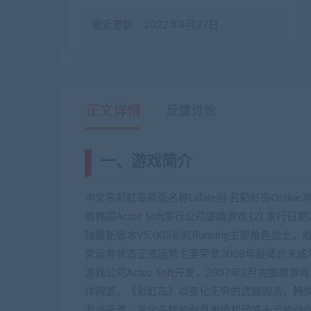
最近更新：2022年8月27日
正文详情
反馈讨论
一、游戏简介
中文名彩虹岛原版名称LaTale别 名彩虹岛Onli
商韩国Actoz Soft发行公司盛趣游戏 [2] 
轴最新版本V5.003彩虹Running主要角色
营运营状态正式运营主要荣誉2008年最适合未成年
游戏公司Actoz Soft开发，2007年2月由盛
作网游。《彩虹岛》以变化无穷的武器锻造、畅
游戏画面；变化多样的创意表情和动感十足的动