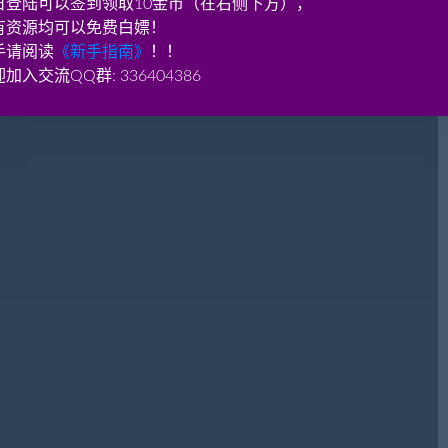
日登陆可以签到领取10金币（在右侧下方），
有资源均可以免费白嫖！
手请阅读
《新手指南》
！！
加入交流QQ群: 336404386