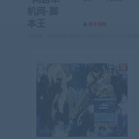
新手指南
当前位置：
网游单机网-脚本王
<彩虹岛S2> Online -LaTa
>