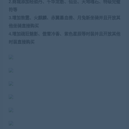
2.商城添加经验丹、千华龙筋、仙豆、天地魂石、特级完璧
符等
3.增加敖霆、火麒麟、赤翼墨血兽、月兔新坐骑并且开放其
他坐骑直接购买
4.增加疏狂魅影、傲雪冷香、紫色星辰等时装并且开放其他
时装直接购买