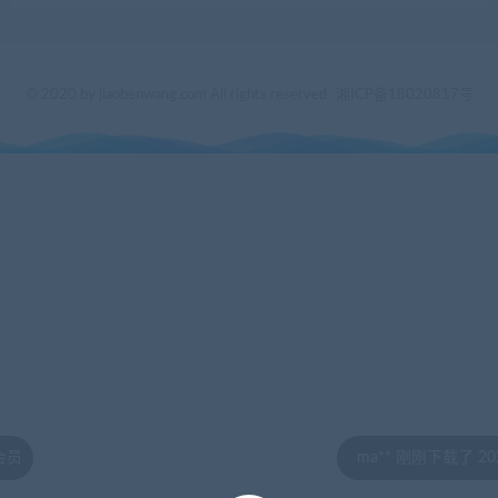
© 2020 by jiaobenwang.com All rights reserved
湘ICP备18020817号
ma** 刚刚下载了 202208