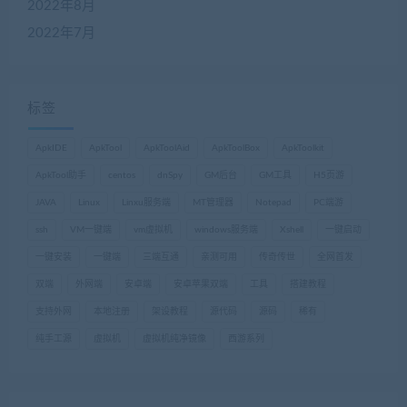
2022年8月
2022年7月
标签
ApkIDE
ApkTool
ApkToolAid
ApkToolBox
ApkToolkit
ApkTool助手
centos
dnSpy
GM后台
GM工具
H5页游
JAVA
Linux
Linxu服务端
MT管理器
Notepad
PC端游
ssh
VM一键端
vm虚拟机
windows服务端
Xshell
一键启动
一键安装
一键端
三端互通
亲测可用
传奇传世
全网首发
双端
外网端
安卓端
安卓苹果双端
工具
搭建教程
支持外网
本地注册
架设教程
源代码
源码
稀有
纯手工源
虚拟机
虚拟机纯净镜像
西游系列