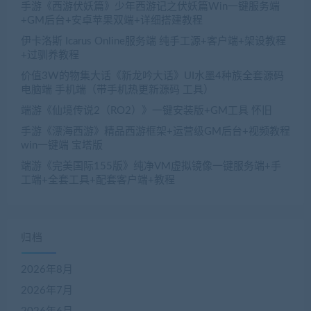
手游《西游伏妖篇》少年西游记之伏妖篇Win一键服务端
+GM后台+安卓苹果双端+详细搭建教程
伊卡洛斯 Icarus Online服务端 纯手工源+客户端+架设教程
+过驯养教程
价值3W的物集大话《新龙吟大话》UI水墨4种族全套源码
电脑端 手机端（带手机热更新源码 工具）
端游《仙境传说2（RO2）》一键安装版+GM工具 怀旧
手游《漂海西游》精品西游框架+运营级GM后台+视频教程
win一键端 宝塔版
端游《完美国际155版》纯净VM虚拟镜像一键服务端+手
工端+全套工具+配套客户端+教程
归档
2026年8月
2026年7月