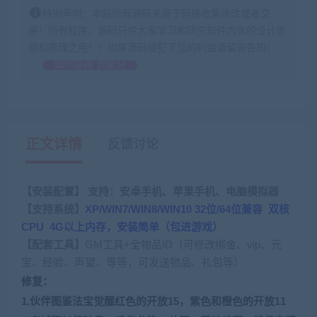
特别声明：本站所有源码来源于网络收集修改或者交
换！所有程序、源码只供大家学习和研究软件内含的设计思
想和原理之用！！如果源码侵犯了您的利益请留言告知！
如何获得 贡献分
正文详情
反馈讨论
【安装配置】 支持：安卓手机、苹果手机、电脑模拟器
【
支持系统
】
XP/WIN7/WIN8/WIN10 32位/64位兼容 双核
CPU 4G以上内存，安装简单（包进游戏）
【
配套工具
】
GM工具+全物品ID（可修改绑金、vip、元
宝、经验、声望、等等，可发送物品、礼包等）
修复：
1.伙伴图鉴法宝觉醒红色的开放15，紫色和橙色的开放11