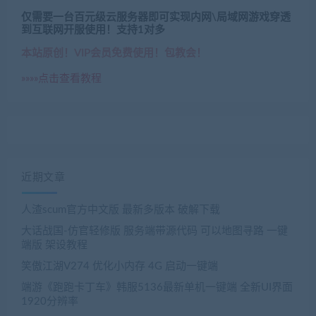
仅需要一台百元级云服务器即可实现内网\局域网游戏穿透
到互联网开服使用！支持1对多
本站原创！VIP会员免费使用！包教会！
»»»»点击查看教程
近期文章
人渣scum官方中文版 最新多版本 破解下载
大话战国-仿官轻修版 服务端带源代码 可以地图寻路 一键
端版 架设教程
笑傲江湖V274 优化小内存 4G 启动一键端
端游《跑跑卡丁车》韩服5136最新单机一键端 全新UI界面
1920分辨率