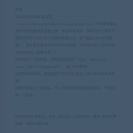
声明：
本站网游单机网-藏宝湾
（www.jiaobenwang.com/www.cangbaowan.top）所有源码都来
源于网络收集修改或者交换！本站所有程序、源码只供大家学习
和研究软件内含的设计思想和原理之用，请下载后24小时内删
除！。请大家不要用于商用及违法使用，否者如引起一切纠纷与
本网站无关，后果自负！！
如果侵犯了您的权益，请及时告知我们（QQ： 18001103
email：
18001103@qq.com
），我们即刻删除!
如遇到资源失效，请在此贴下方评论区留言，我们将尽快补充资
源！
如遇资源实在不会架设，可以换其他游戏或者版本试试，不要纠
结一个版本。
网游单机网-脚本王
»
手游《青云志》VM虚拟机一键端+安卓苹果
双端 一键启动服务端