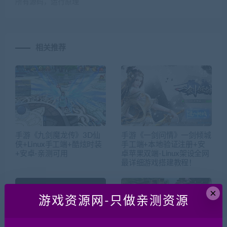
所有源码，运行原理
相关推荐
手游《九剑魔龙传》3D仙
手游《一剑问情》一剑倾城
侠+Linux手工端+酷炫时装
手工端+本地验证注册+安
+安卓-亲测可用
卓苹果双端-Linux架设全网
最详细游戏搭建教程！
×
游戏资源网-只做亲测资源