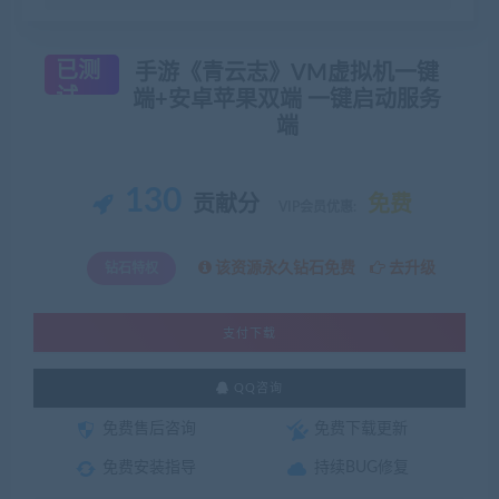
已测
手游《青云志》VM虚拟机一键
试
端+安卓苹果双端 一键启动服务
端
130
贡献分
免费
VIP会员优惠:
该资源永久钻石免费
去升级
钻石特权
支付下载
QQ咨询
免费售后咨询
免费下载更新
免费安装指导
持续BUG修复