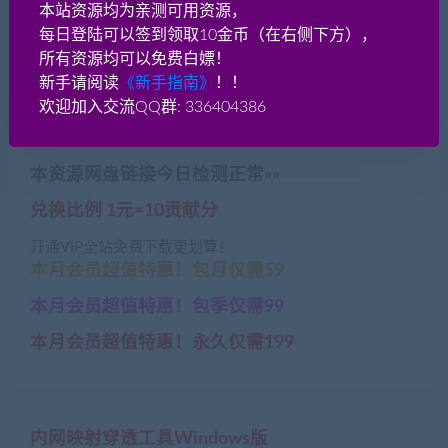
本站资源均为亲测可用资源，
每日登陆可以签到领取10金币（在右侧下方），
手游《灵狐仙境(青丘狐)》
手游《仙剑问情》精美画质
所有资源均可以免费白嫖！
3D仙侠 linux手工服务端
武侠手游+linux开服源端-安
+本地验证+更新+GM工具
卓苹果双端
新手请阅读
《新手指南》
！！
+安卓-最新修复可用
欢迎加入交流QQ群: 336404386
本资源网盘链接今日检测正常»»
兑换比例 1元=10贡献分
开通VIP全站免费下载更划算！
本月会员超值特惠！包月仅需59
本月会员超值特惠！包季仅需99
本月会员超值特惠！永久仅需199
内网映射穿透工具Windows版