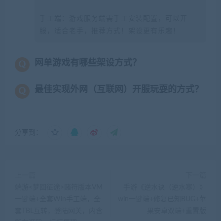
手工端：游戏服务端需手工安装配置，可以开
服，适合老手，推荐方式！架设更有乐趣！
网单游戏有哪些架设方式？
最佳实现外网（互联网）开服玩耍的方式？
分享到：
上一篇
下一篇
端游<梦回征途>赌符版本VM
手游《逆水诀（逆水寒）》
一键端+全套Win手工端，全
win一键端+修复已知BUG+苹
套TBL互转，登陆网关，内含
果安卓双端+重置版