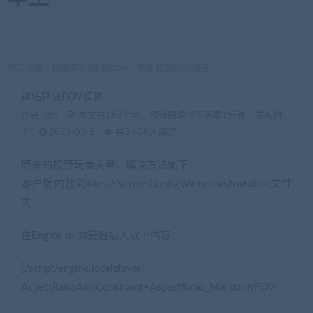
当前位置：
网游单机网-脚本王
神佑释放FOV调整
>
神佑释放FOV调整
作者 :
gm
本文共163个字，预计阅读时间需要1分钟
发布时
间：
2023-03-2
共3.45K人阅读
原来的视野玩着头晕，解决方法如下：
客户端内找到Bless\Saved\Config\WindowsNoEditor文件
夹
在Engine.ini的最后插入以下内容：
[/script/engine.localplayer]
AspectRatioAxisConstraint=AspectRatio_MaintainYFOV