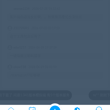
ymoon1234
2026-07-28 14:23:42
客户端启动没反应啊，，用管理员模式也没反应
233759091
2026-07-03 03:17:10
这个工具包台好用了
wby1217
2026-06-29 17:37:19
一键端解压密码错误
chow118
2026-06-29 02:01:59
./startup.sh??在哪裡
载了 问道1.341版本模拟端 有5个版本服务
ss** 刚刚下载
© 2020 by jiaobenwang.com All rights reserved
湘ICP备18020817号