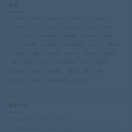
标签
ApkIDE
ApkTool
ApkToolAid
ApkToolBox
ApkToolkit
ApkTool助手
centos
dnSpy
GM后台
GM工具
H5页游
JAVA
Linux
Linxu服务端
MT管理器
Notepad
PC端游
ssh
VM一键端
vm虚拟机
windows服务端
Xshell
一键启动
一键安装
一键端
三端互通
亲测可用
传奇传世
全网首发
双端
外网端
安卓端
安卓苹果双端
工具
搭建教程
支持外网
本地注册
架设教程
源代码
源码
稀有
纯手工源
虚拟机
虚拟机纯净镜像
西游系列
最新 讨论
eq2003qe
2026-08-02 10:09:10
服务器启动的情况下看不到区服登录不上怎么办