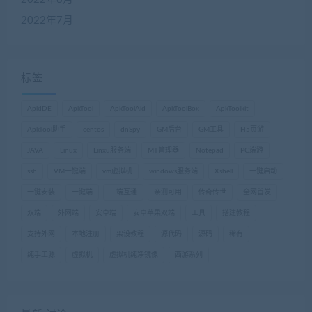
2022年7月
标签
ApkIDE
ApkTool
ApkToolAid
ApkToolBox
ApkToolkit
ApkTool助手
centos
dnSpy
GM后台
GM工具
H5页游
JAVA
Linux
Linxu服务端
MT管理器
Notepad
PC端游
ssh
VM一键端
vm虚拟机
windows服务端
Xshell
一键启动
一键安装
一键端
三端互通
亲测可用
传奇传世
全网首发
双端
外网端
安卓端
安卓苹果双端
工具
搭建教程
支持外网
本地注册
架设教程
源代码
源码
稀有
纯手工源
虚拟机
虚拟机纯净镜像
西游系列