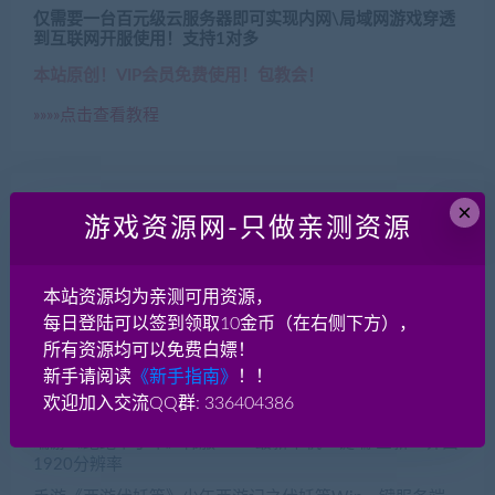
仅需要一台百元级云服务器即可实现内网\局域网游戏穿透
到互联网开服使用！支持1对多
本站原创！VIP会员免费使用！包教会！
»»»»点击查看教程
×
游戏资源网-只做亲测资源
近期文章
本站资源均为亲测可用资源，
人渣scum官方中文版 最新多版本 破解下载
每日登陆可以签到领取10金币（在右侧下方），
所有资源均可以免费白嫖！
大话战国-仿官轻修版 服务端带源代码 可以地图寻路 一键
端版 架设教程
新手请阅读
《新手指南》
！！
欢迎加入交流QQ群: 336404386
笑傲江湖V274 优化小内存 4G 启动一键端
端游《跑跑卡丁车》韩服5136最新单机一键端 全新UI界面
1920分辨率