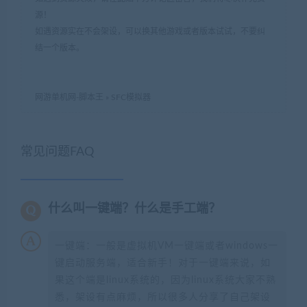
源！
如遇资源实在不会架设，可以换其他游戏或者版本试试，不要纠
结一个版本。
网游单机网-脚本王
»
SFC模拟器
常见问题FAQ
什么叫一键端？什么是手工端？
一键端：一般是虚拟机VM一键端或者windows一
键启动服务端，适合新手！对于一键端来说，如
果这个端是linux系统的，因为linux系统大家不熟
悉，架设有点麻烦，所以很多人分享了自己架设