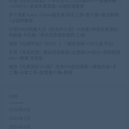
手游《西游伏妖篇》少年西游记之伏妖篇Win一键服务端
+GM后台+安卓苹果双端+详细搭建教程
伊卡洛斯 Icarus Online服务端 纯手工源+客户端+架设教程
+过驯养教程
价值3W的物集大话《新龙吟大话》UI水墨4种族全套源码
电脑端 手机端（带手机热更新源码 工具）
端游《仙境传说2（RO2）》一键安装版+GM工具 怀旧
手游《漂海西游》精品西游框架+运营级GM后台+视频教程
win一键端 宝塔版
端游《完美国际155版》纯净VM虚拟镜像一键服务端+手
工端+全套工具+配套客户端+教程
归档
2026年8月
2026年7月
2026年6月