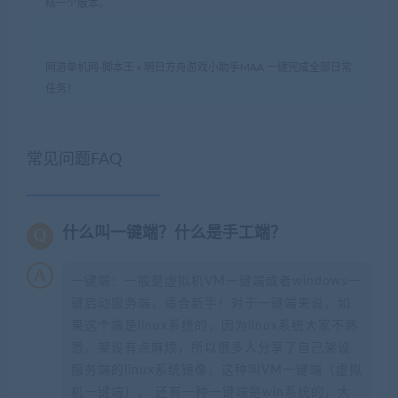
结一个版本。
网游单机网-脚本王
»
明日方舟游戏小助手MAA 一键完成全部日常
任务！
常见问题FAQ
什么叫一键端？什么是手工端？
一键端：一般是虚拟机VM一键端或者windows一
键启动服务端，适合新手！对于一键端来说，如
果这个端是linux系统的，因为linux系统大家不熟
悉，架设有点麻烦，所以很多人分享了自己架设
服务端的linux系统镜像，这种叫VM一键端（虚拟
机一键端）。 还有一种一键端是win系统的，大