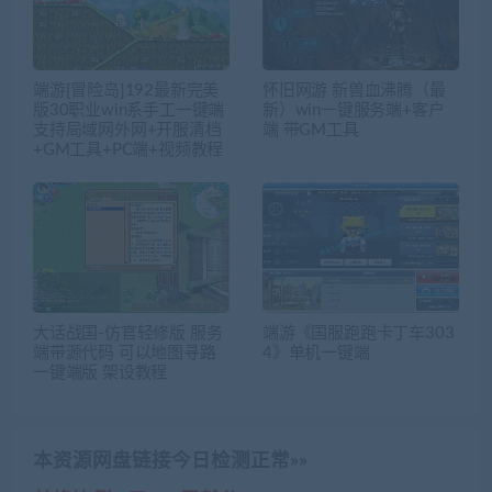
端游[冒险岛]192最新完美
怀旧网游 新兽血沸腾（最
版30职业win系手工一键端
新）win一键服务端+客户
支持局域网外网+开服清档
端 带GM工具
+GM工具+PC端+视频教程
大话战国-仿官轻修版 服务
端游《国服跑跑卡丁车303
端带源代码 可以地图寻路
4》单机一键端
一键端版 架设教程
本资源网盘链接今日检测正常»»