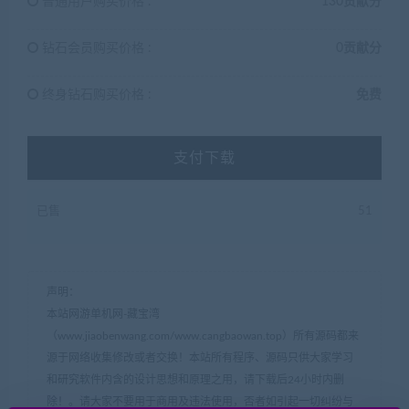
普通用户购买价格 :
130贡献分
钻石会员购买价格 :
0贡献分
终身钻石购买价格 :
免费
支付下载
已售
51
声明：
本站网游单机网-藏宝湾
（www.jiaobenwang.com/www.cangbaowan.top）所有源码都来
源于网络收集修改或者交换！本站所有程序、源码只供大家学习
和研究软件内含的设计思想和原理之用，请下载后24小时内删
除！。请大家不要用于商用及违法使用，否者如引起一切纠纷与