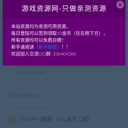
×
本网站无关，后果自负！！
游戏资源网-只做亲测资源
如果侵犯了您的权益，请及时告知我们（QQ： 18001103
email：
18001103@qq.com
），我们即刻删除!
如遇到资源失效，请在此贴下方评论区留言，我们将尽快补充资
本站资源均为亲测可用资源，
源！
每日登陆可以签到领取10金币（在右侧下方），
如遇资源实在不会架设，可以换其他游戏或者版本试试，不要纠
所有资源均可以免费白嫖！
结一个版本。
新手请阅读
《新手指南》
！！
欢迎加入交流QQ群: 336404386
网游单机网-脚本王
»
端游《神鬼传奇》高清3D网游 VM一键端 +
官方客户端 GM功能
常见问题FAQ
什么叫一键端？什么是手工端？