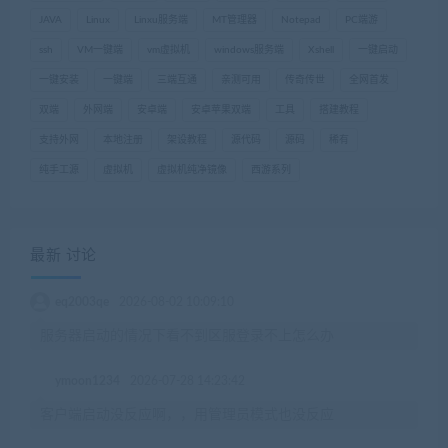
JAVA
Linux
Linxu服务端
MT管理器
Notepad
PC端游
ssh
VM一键端
vm虚拟机
windows服务端
Xshell
一键启动
一键安装
一键端
三端互通
亲测可用
传奇传世
全网首发
双端
外网端
安卓端
安卓苹果双端
工具
搭建教程
支持外网
本地注册
架设教程
源代码
源码
稀有
纯手工源
虚拟机
虚拟机纯净镜像
西游系列
最新 讨论
eq2003qe
2026-08-02 10:09:10
服务器启动的情况下看不到区服登录不上怎么办
ymoon1234
2026-07-28 14:23:42
客户端启动没反应啊，，用管理员模式也没反应