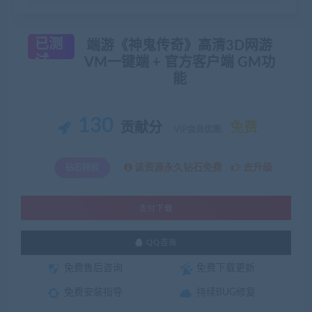
已测
端游《神鬼传奇》高清3D网游
试
VM一键端 + 官方客户端 GM功
能
130
贡献分
免费
VIP会员优惠:
该资源永久钻石免费
去升级
钻石特权
支付下载
QQ咨询
免费售后咨询
免费下载更新
免费安装指导
持续BUG修复