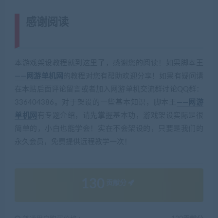
感谢阅读
(转载注明来源 网游单机网
cangbaowan.top)
本游戏架设教程就到这里了，感谢您的阅读！如果脚本王
——网游单机网
的教程对您有帮助欢迎分享！如果有疑问请
在本贴后面评论留言或者加入网游单机交流群讨论QQ群：
336404386。对于架设的一些基本知识，脚本王
——网游
单机网
有专题介绍，请先掌握基本功，游戏架设实际是很
简单的，小白也能学会！实在不会架设的，只要是我们的
永久会员，免费提供远程教学一次！
130
贡献分