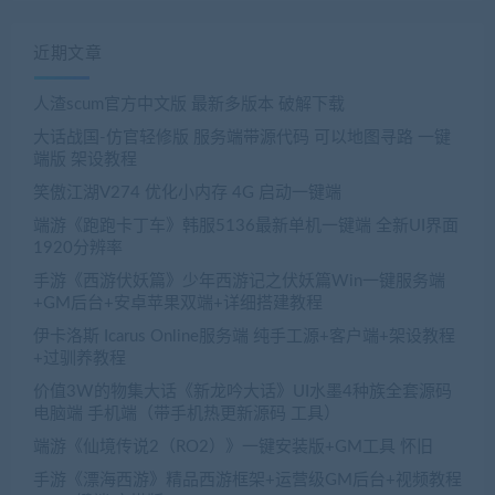
近期文章
人渣scum官方中文版 最新多版本 破解下载
大话战国-仿官轻修版 服务端带源代码 可以地图寻路 一键
端版 架设教程
笑傲江湖V274 优化小内存 4G 启动一键端
端游《跑跑卡丁车》韩服5136最新单机一键端 全新UI界面
1920分辨率
手游《西游伏妖篇》少年西游记之伏妖篇Win一键服务端
+GM后台+安卓苹果双端+详细搭建教程
伊卡洛斯 Icarus Online服务端 纯手工源+客户端+架设教程
+过驯养教程
价值3W的物集大话《新龙吟大话》UI水墨4种族全套源码
电脑端 手机端（带手机热更新源码 工具）
端游《仙境传说2（RO2）》一键安装版+GM工具 怀旧
手游《漂海西游》精品西游框架+运营级GM后台+视频教程