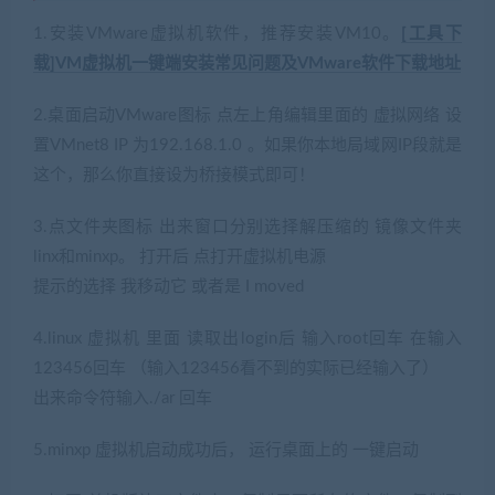
1.安装VMware虚拟机软件，推荐安装VM10。
[工具下
载]VM虚拟机一键端安装常见问题及VMware软件下载地址
2.桌面启动VMware图标 点左上角编辑里面的 虚拟网络 设
置VMnet8 IP 为192.168.1.0 。如果你本地局域网IP段就是
这个，那么你直接设为桥接模式即可！
3.点文件夹图标 出来窗口分别选择解压缩的 镜像文件夹
linx和minxp。 打开后 点打开虚拟机电源
提示的选择 我移动它 或者是 I moved
4.linux 虚拟机 里面 读取出login后 输入root回车 在输入
123456回车 （输入123456看不到的实际已经输入了）
出来命令符输入./ar 回车
5.minxp 虚拟机启动成功后， 运行桌面上的 一键启动