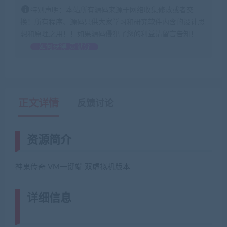
特别声明：本站所有源码来源于网络收集修改或者交
换！所有程序、源码只供大家学习和研究软件内含的设计思
想和原理之用！！如果源码侵犯了您的利益请留言告知！
如何获得 贡献分
正文详情
反馈讨论
资源简介
神鬼传奇 VM一键端 双虚拟机版本
详细信息
(网游单机网-藏宝湾
www.jiaobenwang.com)