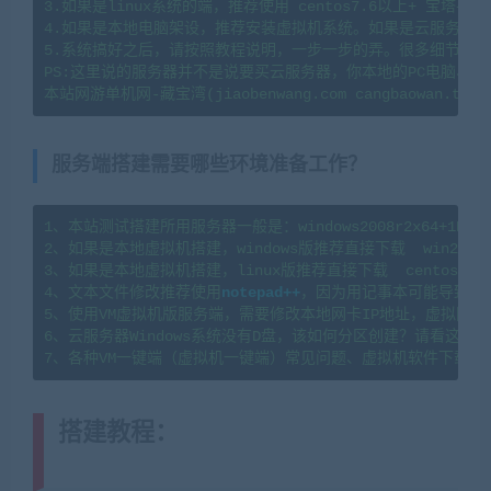
3.如果是linux系统的端，推荐使用 centos7.6以上+ 宝塔
4.如果是本地电脑架设，推荐安装虚拟机系统。如果是云服务器架
5.系统搞好之后，请按照教程说明，一步一步的弄。很多细节会导
PS:这里说的服务器并不是说要买云服务器，你本地的PC电脑、
服务端搭建需要哪些环境准备工作？
1、本站测试搭建所用服务器一般是：windows2008r2x64+1H2G   l
2、如果是本地虚拟机搭建，windows版推荐直接下载  win2008
3、如果是本地虚拟机搭建，linux版推荐直接下载  centos7.
4、文本文件修改推荐使用
notepad++
，因为用记事本可能导致文
5、使用VM虚拟机版服务端，需要修改本地网卡IP地址，虚拟网卡
6、云服务器Windows系统没有D盘，该如何分区创建？请看这篇教程：https
7、各种VM一键端（虚拟机一键端）常见问题、虚拟机软件下载及
搭建教程：
(转载注明来源
jiaobenwang.com)