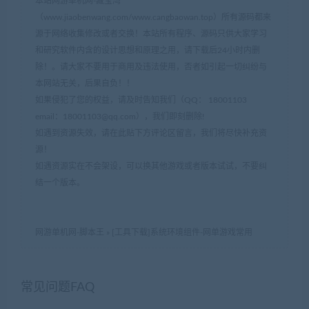
本站网游单机网-藏宝湾
（www.jiaobenwang.com/www.cangbaowan.top）所有源码都来
源于网络收集修改或者交换！本站所有程序、源码只供大家学习
和研究软件内含的设计思想和原理之用，请下载后24小时内删
除！。请大家不要用于商用及违法使用，否者如引起一切纠纷与
本网站无关，后果自负！！
如果侵犯了您的权益，请及时告知我们（QQ： 18001103
email：
18001103@qq.com
），我们即刻删除!
如遇到资源失效，请在此贴下方评论区留言，我们将尽快补充资
源！
如遇资源实在不会架设，可以换其他游戏或者版本试试，不要纠
结一个版本。
网游单机网-脚本王
»
[工具下载]系统环境组件-网单游戏常用
常见问题FAQ