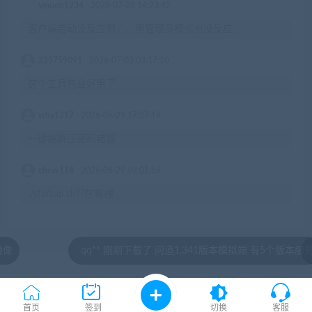
ymoon1234
2026-07-28 14:23:42
客户端启动没反应啊，，用管理员模式也没反应
233759091
2026-07-03 03:17:10
这个工具包台好用了
wby1217
2026-06-29 17:37:19
一键端解压密码错误
chow118
2026-06-29 02:01:59
./startup.sh??在哪裡
qq** 刚刚下载了 问道1.341版本模拟端 有5个版本服务
s
© 2020 by jiaobenwang.com All rights reserved
湘ICP备18020817号
首页
签到
切换
客服