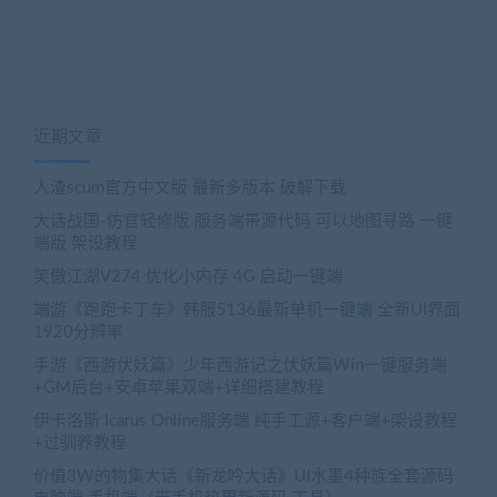
近期文章
人渣scum官方中文版 最新多版本 破解下载
大话战国-仿官轻修版 服务端带源代码 可以地图寻路 一键
端版 架设教程
笑傲江湖V274 优化小内存 4G 启动一键端
端游《跑跑卡丁车》韩服5136最新单机一键端 全新UI界面
1920分辨率
手游《西游伏妖篇》少年西游记之伏妖篇Win一键服务端
+GM后台+安卓苹果双端+详细搭建教程
伊卡洛斯 Icarus Online服务端 纯手工源+客户端+架设教程
+过驯养教程
价值3W的物集大话《新龙吟大话》UI水墨4种族全套源码