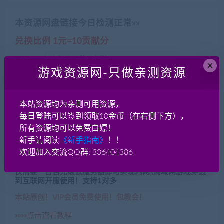
本资源网盘链接今日检测正常»»
兑换比例 1元=10贡献分
开通VIP全站免费下载更划算！
×
本月会员超值特惠！包月仅需59
游戏资源网-只做亲测资源
本月会员超值特惠！包季仅需99
本站资源均为亲测可用资源，
本月会员超值特惠！永久仅需199
每日登陆可以签到领取10金币（在右侧下方），
所有资源均可以免费白嫖！
新手请阅读
《新手指南》
！！
欢迎加入交流QQ群: 336404386
内网映射穿透工具Windows版
仅需要一台百元级云服务器即可实现内网\局域网游戏穿透
到互联网开服使用！支持1对多
本站原创！VIP会员免费使用！包教会！
»»»»点击查看教程