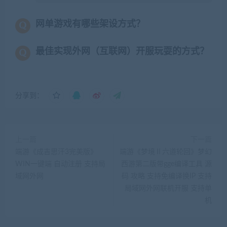
网单游戏有哪些架设方式？
最佳实现外网（互联网）开服玩耍的方式？
分享到：
上一篇
下一篇
端游《成吉思汗3完美版》
端游《梦境Ⅱ六道轮回》梦幻
WIN一键端 自动注册 支持局
西游第二版带gge编译工具 源
域网外网
码 攻略 支持免编译换IP 支持
局域网外网联机开服 支持单
机