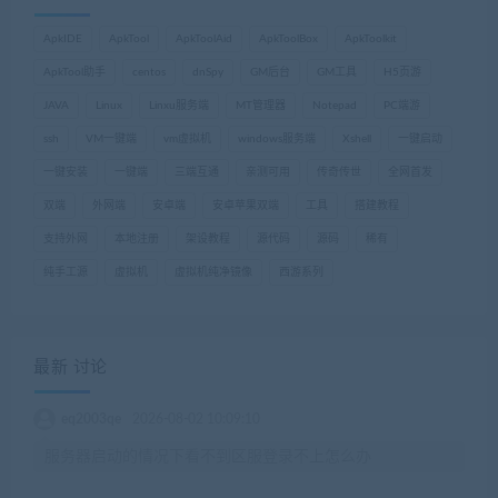
ApkIDE
ApkTool
ApkToolAid
ApkToolBox
ApkToolkit
ApkTool助手
centos
dnSpy
GM后台
GM工具
H5页游
JAVA
Linux
Linxu服务端
MT管理器
Notepad
PC端游
ssh
VM一键端
vm虚拟机
windows服务端
Xshell
一键启动
一键安装
一键端
三端互通
亲测可用
传奇传世
全网首发
双端
外网端
安卓端
安卓苹果双端
工具
搭建教程
支持外网
本地注册
架设教程
源代码
源码
稀有
纯手工源
虚拟机
虚拟机纯净镜像
西游系列
最新 讨论
eq2003qe
2026-08-02 10:09:10
服务器启动的情况下看不到区服登录不上怎么办