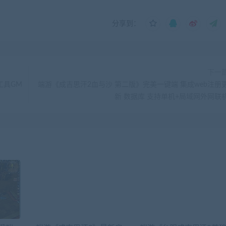
分享到：
下一
工具GM
端游《成吉思汗2血与沙 第二版》完美一键端 集成web注册
新 数据库 支持单机+局域网外网联