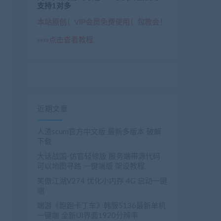
支持1对多
本站原创！VIP会员免费使用！包教会！
»»»»点击查看教程
近期文章
人渣scum官方中文版 最新多版本 破解
下载
大话战国-仿官轻修版 服务端带源代码
可以地图寻路 一键端版 架设教程
笑傲江湖V274 优化小内存 4G 启动一键
端
端游《跑跑卡丁车》韩服5136最新单机
一键端 全新UI界面1920分辨率