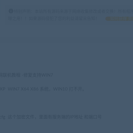
特别声明：本站所有源码来源于网络收集修改或者交换！所有程
理之用！！如果源码侵犯了您的利益请留言告知！
如何获得 贡
联机教程 -修复支持WIN7
WIN7 X64 X86 系统，WIN10 打不开。
nce.cfg 这个加密文件，里面有服务端的IP地址 和端口号