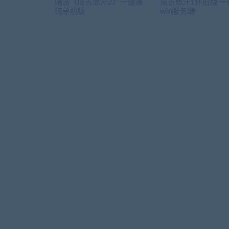
端游《成吉思汗2》一键端
成吉思汗1怀旧版 一
纯单机版
win服务端