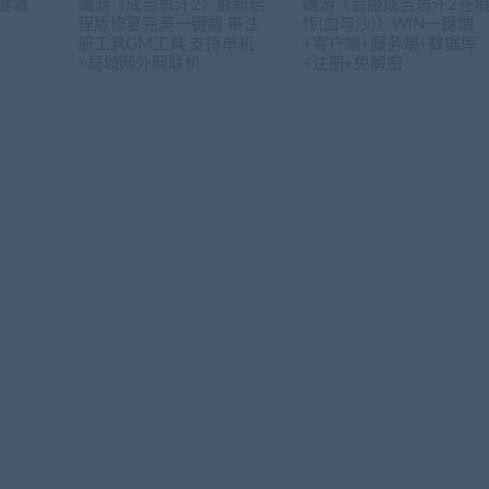
键端
端游《成吉思汗2》最新启
端游《台服成吉思汗2苍
程版修复完美一键端 带注
传(血与沙)》WIN一键端
册工具GM工具 支持单机
+客户端+服务端+数据库
+局域网外网联机
+注册+免解密