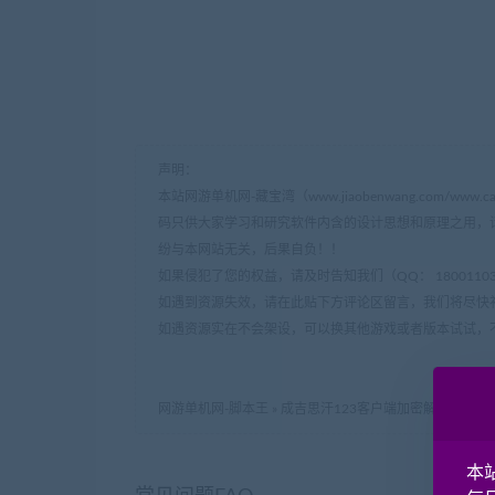
声明：
本站网游单机网-藏宝湾（www.jiaobenwang.com/w
码只供大家学习和研究软件内含的设计思想和原理之用，
纷与本网站无关，后果自负！！
如果侵犯了您的权益，请及时告知我们（QQ： 18001103 e
如遇到资源失效，请在此贴下方评论区留言，我们将尽快
如遇资源实在不会架设，可以换其他游戏或者版本试试，
网游单机网-脚本王
»
成吉思汗123客户端加密解密工具 及
本