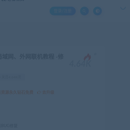
登录/注册
。
局域网、外网联机教程 -修
4.64K
关注4.64K次
该资源永久钻石免费
去升级
续BUG修复