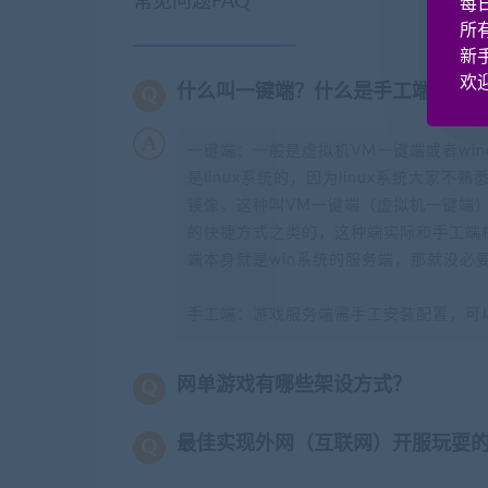
常见问题FAQ
每
所
新
欢迎
什么叫一键端？什么是手工端？
一键端：一般是虚拟机VM一键端或者wi
是linux系统的，因为linux系统大家
镜像，这种叫VM一键端（虚拟机一键端）
的快捷方式之类的，这种端实际和手工端
端本身就是win系统的服务端，那就没必
手工端：游戏服务端需手工安装配置，可
网单游戏有哪些架设方式？
最佳实现外网（互联网）开服玩耍