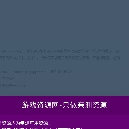
ww.cangbaowan.top）所有源码都来源于网络收集修改或者交换！本站所有程序、源
请下载后24小时内删除！。请大家不要用于商用及违法使用，否者如引起一切纠
mail：
18001103@qq.com
），我们即刻删除!
补充资源！
不要纠结一个版本。
游戏资源网-只做亲测资源
 局域网、外网联机教程 -修复支持WIN7
站资源均为亲测可用资源，