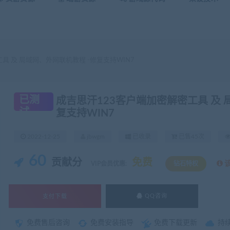
具 及 局域网、外网联机教程 -修复支持WIN7
已测
成吉思汗123客户端加密解密工具 及 
试
复支持WIN7
2022-12-25
jbwgm
已收录
已售45次
60
贡献分
免费
VIP会员优惠:
钻石特权
支付下载
QQ咨询
免费售后咨询
免费安装指导
免费下载更新
持