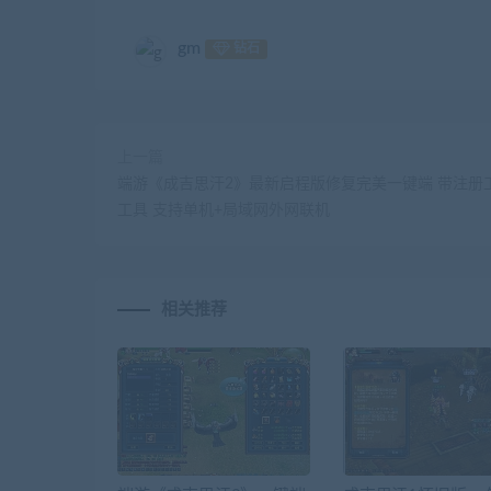
gm
钻石
上一篇
端游《成吉思汗2》最新启程版修复完美一键端 带注册
工具 支持单机+局域网外网联机
相关推荐