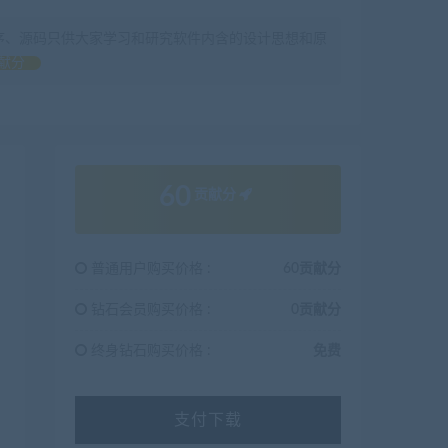
序、源码只供大家学习和研究软件内含的设计思想和原
献分
60
贡献分
普通用户购买价格 :
60贡献分
钻石会员购买价格 :
0贡献分
终身钻石购买价格 :
免费
支付下载