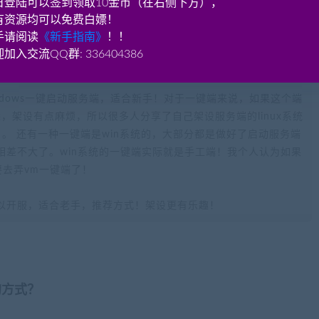
日登陆可以签到领取10金币（在右侧下方），
有资源均可以免费白嫖！
手请阅读
《新手指南》
！！
加入交流QQ群: 336404386
ndows一键启动服务端，适合新手！对于一键端来说，如果这个端
不熟悉，架设有点麻烦，所以很多人分享了自己架设服务端的linux系统
。 还有一种一键端是win系统的，大部分都是做好了启动服务端
相差不大了。win系统的一键端实际就是手工端！我个人认为如果
要去弄vm一键端了！
以开服，适合老手，推荐方式！架设更有乐趣！
的方式？