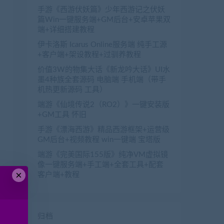
手游《西游伏妖篇》少年西游记之伏妖
篇Win一键服务端+GM后台+安卓苹果双
端+详细搭建教程
伊卡洛斯 Icarus Online服务端 纯手工源
+客户端+架设教程+过驯养教程
价值3W的物集大话《新龙吟大话》UI水
墨4种族全套源码 电脑端 手机端（带手
机热更新源码 工具）
端游《仙境传说2（RO2）》一键安装版
+GM工具 怀旧
手游《漂海西游》精品西游框架+运营级
GM后台+视频教程 win一键端 宝塔版
端游《完美国际155版》纯净VM虚拟镜
像一键服务端+手工端+全套工具+配套
×
客户端+教程
归档