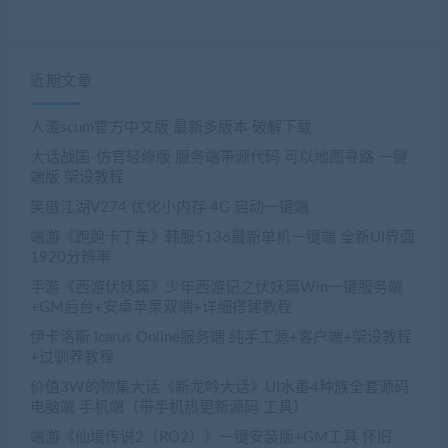
近期文章
人渣scum官方中文版 最新多版本 破解下载
大话战国-仿官轻修版 服务端带源代码 可以地图寻路 一键
端版 架设教程
笑傲江湖V274 优化小内存 4G 启动一键端
端游《跑跑卡丁车》韩服5136最新单机一键端 全新UI界面
1920分辨率
手游《西游伏妖篇》少年西游记之伏妖篇Win一键服务端
+GM后台+安卓苹果双端+详细搭建教程
伊卡洛斯 Icarus Online服务端 纯手工源+客户端+架设教程
+过驯养教程
价值3W的物集大话《新龙吟大话》UI水墨4种族全套源码
电脑端 手机端（带手机热更新源码 工具）
端游《仙境传说2（RO2）》一键安装版+GM工具 怀旧