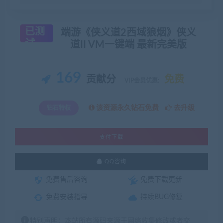
已测
端游《侠义道2西域狼烟》侠义
试
道II VM一键端 最新完美版
169
贡献分
免费
VIP会员优惠:
该资源永久钻石免费
去升级
钻石特权
支付下载
QQ咨询
免费售后咨询
免费下载更新
免费安装指导
持续BUG修复
特别声明：本站所有源码来源于网络收集修改或者交