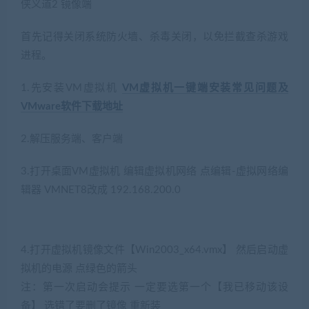
侠义道2 镜像端
首先记得关闭系统防火墙、杀毒关闭，以免拦截查杀游戏
进程。
1.先安装VM虚拟机
VM虚拟机一键端安装常见问题及
VMware软件下载地址
2.解压服务端、客户端
3.打开桌面VM虚拟机 编辑虚拟机网络 点编辑-虚拟网络编
辑器 VMNET8改成 192.168.200.0
4.打开虚拟机镜像文件【Win2003_x64.vmx】 然后启动虚
拟机的电源 点绿色的箭头
注：第一次启动会提示 一定要选第一个【我已移动该设
备】 选错了要删了镜像 重新装