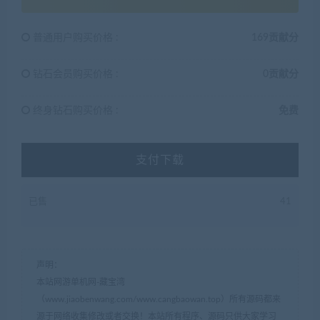
普通用户购买价格 :
169贡献分
钻石会员购买价格 :
0贡献分
终身钻石购买价格 :
免费
支付下载
已售
41
声明：
本站网游单机网-藏宝湾
（www.jiaobenwang.com/www.cangbaowan.top）所有源码都来
源于网络收集修改或者交换！本站所有程序、源码只供大家学习