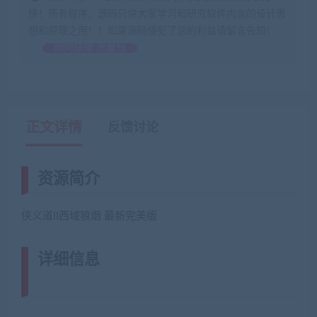
换！所有程序、源码只供大家学习和研究软件内含的设计思
想和原理之用！！如果源码侵犯了您的利益请留言告知！
如何获得 贡献分
正文详情
反馈讨论
资源简介
侠义道II西域狼烟 最新完美版
详细信息
(网游单机网-藏宝湾
www.jiaobenwang.com)