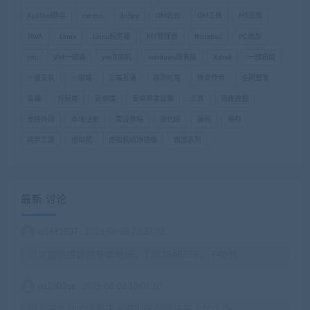
ApkTool助手
centos
dnSpy
GM后台
GM工具
H5页游
JAVA
Linux
Linxu服务端
MT管理器
Notepad
PC端游
ssh
VM一键端
vm虚拟机
windows服务端
Xshell
一键启动
一键安装
一键端
三端互通
亲测可用
传奇传世
全网首发
双端
外网端
安卓端
安卓苹果双端
工具
搭建教程
支持外网
本地注册
架设教程
源代码
源码
稀有
纯手工源
虚拟机
虚拟机纯净镜像
西游系列
最新 讨论
cj5691907
2026-08-08 22:37:32
可以提供搭建指导本地玩，1262848359，不免费
eq2003qe
2026-08-02 10:09:10