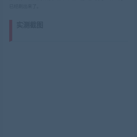
已经刷出来了。
实测截图
(转载注明来源网游单机网
jiaobenwang.com)