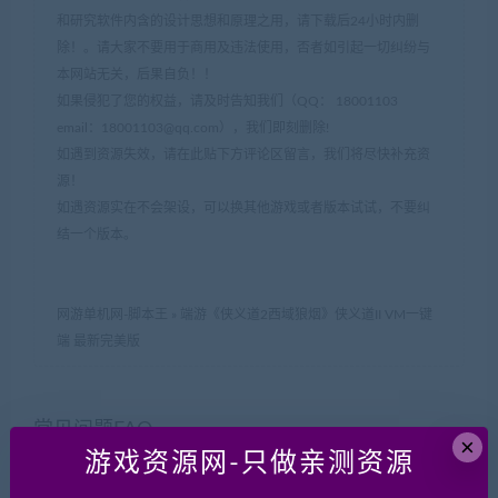
和研究软件内含的设计思想和原理之用，请下载后24小时内删
除！。请大家不要用于商用及违法使用，否者如引起一切纠纷与
本网站无关，后果自负！！
如果侵犯了您的权益，请及时告知我们（QQ： 18001103
email：
18001103@qq.com
），我们即刻删除!
如遇到资源失效，请在此贴下方评论区留言，我们将尽快补充资
源！
如遇资源实在不会架设，可以换其他游戏或者版本试试，不要纠
结一个版本。
网游单机网-脚本王
»
端游《侠义道2西域狼烟》侠义道II VM一键
端 最新完美版
常见问题FAQ
×
游戏资源网-只做亲测资源