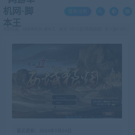
登录/注册
当前位置：
网游单机网-脚本王
端游《侠义道2西域狼烟》侠义道II VM一键端 最新完美版
>
最近更新：2024年9月24日