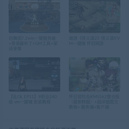
劲舞团7.2win一键服务端
端游《侠义道2》侠义道II V
+登录器补丁+GM工具+架
M一键端 怀旧网游
设录像
【乱OL EP11】9职业240
怀旧冒险岛KMS362整合版
级 vm一键端 安装教程
（最新韩服）+超详细图文
教程+ 服务端+客户端