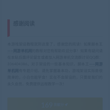
感谢阅读
(转载注明来源 网游单机网
cangbaowan.top)
本游戏架设教程就到这里了，感谢您的阅读！如果脚本王
——网游单机网
的教程对您有帮助欢迎分享！如果有疑问请
在本贴后面评论留言或者加入网游单机交流群讨论QQ群：
336404386。对于架设的一些基本知识，脚本王
——网游
单机网
有专题介绍，请先掌握基本功，游戏架设实际是很
简单的，小白也能学会！实在不会架设的，只要是我们的
永久会员，免费提供远程教学一次！
169
贡献分