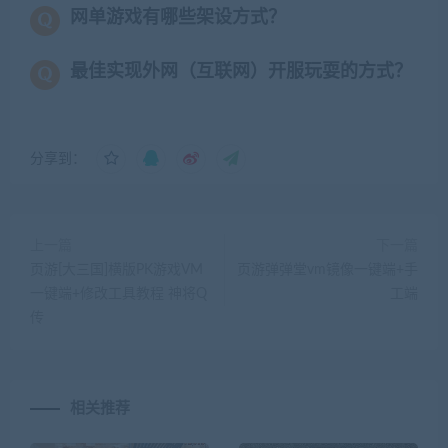
网单游戏有哪些架设方式？
最佳实现外网（互联网）开服玩耍的方式？
分享到：
上一篇
下一篇
页游[大三国]横版PK游戏VM
页游弹弹堂vm镜像一键端+手
一键端+修改工具教程 神将Q
工端
传
相关推荐