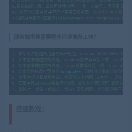
4.如果是本地电脑架设，推荐安装虚拟机系统。如果是云服务器架
5.系统搞好之后，请按照教程说明，一步一步的弄。很多细节会导
PS:这里说的服务器并不是说要买云服务器，你本地的PC电脑、
服务端搭建需要哪些环境准备工作？
1、本站测试搭建所用服务器一般是：windows2008r2x64+1H2G   l
2、如果是本地虚拟机搭建，windows版推荐直接下载  win2008
3、如果是本地虚拟机搭建，linux版推荐直接下载  centos7.
4、文本文件修改推荐使用
notepad++
，因为用记事本可能导致文
5、使用VM虚拟机版服务端，需要修改本地网卡IP地址，虚拟网卡
6、云服务器Windows系统没有D盘，该如何分区创建？请看这篇教程：https
7、各种VM一键端（虚拟机一键端）常见问题、虚拟机软件下载及
搭建教程：
(转载注明来源
jiaobenwang.com)