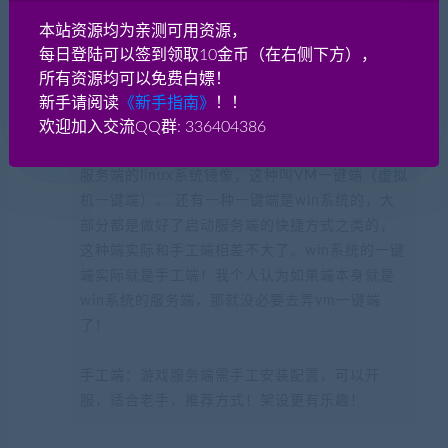
什么叫一键端？什么是手工端？
本站资源均为亲测可用资源，
每日登陆可以签到领取10金币（在右侧下方），
一键端：一般是虚拟机VM一键端或者windows一
所有资源均可以免费白嫖！
键启动服务端，适合新手！对于一键端来说，如
新手请阅读
《新手指南》
！！
欢迎加入交流QQ群: 336404386
果这个端是linux系统的，因为linux系统大家不熟
悉，架设有点麻烦，所以很多人分享了自己架设
服务端的linux系统镜像，这种叫VM一键端（虚拟
机一键端）。 还有一种一键端是win系统的，大
部分都是做好了启动服务端的快捷方式之类的，
这种端实际和手工端相差不大了。win系统的一键
端实际就是手工端！我个人认为如果端本身就是
win系统的服务端，那就没必要去弄vm一键端
了！
手工端：游戏服务端需手工安装配置，可以开
服，适合老手，推荐方式！架设更有乐趣！