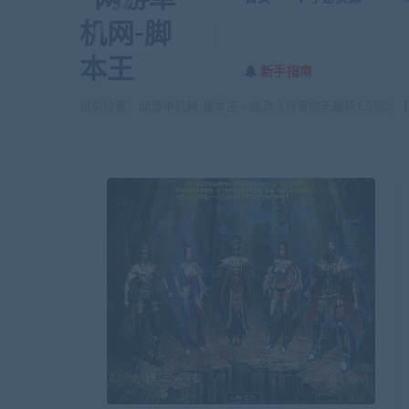
新手指南
当前位置：
网游单机网-脚本王
端游《碧雪情天最新1.5版》
>