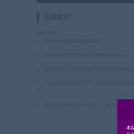
搭建教程：
(转载注明来源jiaoben
架设说明：
1、把ESSamp解压到D盘根目录下。
2、在ESSamp文件夹里启动数据库ESSamp.exe
3、在碧雪情天1.5版服务端文件夹里启动10091bxq
4、打开1.5版客户端文件夹，用登陆器注册帐
行。
5、进游戏黑屏请按F11小化窗口，关闭游戏重新
本