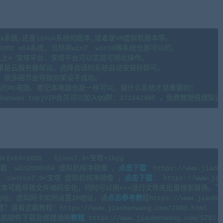
s系统,还是linux系统的版本,或者是VM虚拟机版本等。

08R2 x64系统，当然用win7  win10等系统也是可以的。

.6以上+ 宝塔平台，宝塔平台可以实现可视化操作。

果是云服务器架设，选择合适的系统自动安装好即可。

。很多细节会导致你架设不成功。

地的PC电脑、笔记本电脑也是一样可以，装什么系统才是重要的！

4+1H2G   linux7.9+宝塔+1h2g 

  win2008X64 虚拟机纯净镜像 ，
点击下载
：
https://www.jiaob
centos7.9+宝塔 虚拟机纯净镜像 ，
点击下载
：
 https://www.jia
本可能导致文件编码变化，同时可以用n++进行文件夹批量搜索替换。
下
地址，虚拟网卡如何设置IP地址，请
点击参考教
程https://www.jiaoben
篇教程：https://www.jiaobenwang.com/2383.html

拟机软件下载及搭建通用
教程