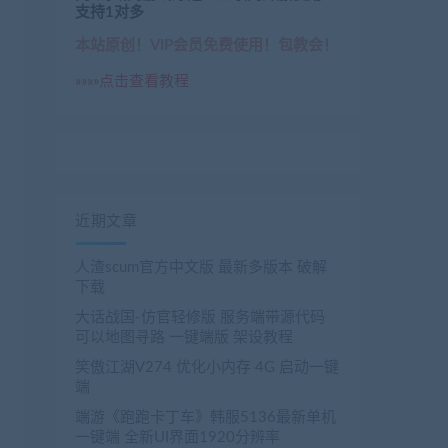
支持1对多
本站原创！VIP会员免费使用！包教会！
»»»»点击查看教程
近期文章
人渣scum官方中文版 最新多版本 破解
下载
大话战国-仿官轻修版 服务端带源代码
enwang.com/1608.html

可以地图寻路 一键端版 架设教程
obenwang.com/1603.html

笑傲江湖V274 优化小内存 4G 启动一键
载
：
https://www.jiaobenwang.com/2232.html

端
wang.com/989.html

端游《跑跑卡丁车》韩服5136最新单机
一键端 全新UI界面1920分辨率