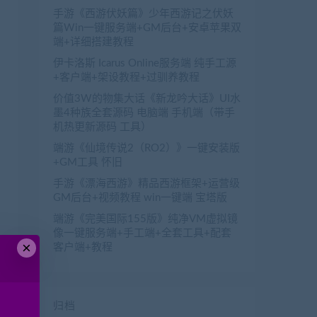
手游《西游伏妖篇》少年西游记之伏妖
篇Win一键服务端+GM后台+安卓苹果双
端+详细搭建教程
伊卡洛斯 Icarus Online服务端 纯手工源
+客户端+架设教程+过驯养教程
价值3W的物集大话《新龙吟大话》UI水
墨4种族全套源码 电脑端 手机端（带手
机热更新源码 工具）
端游《仙境传说2（RO2）》一键安装版
+GM工具 怀旧
手游《漂海西游》精品西游框架+运营级
GM后台+视频教程 win一键端 宝塔版
端游《完美国际155版》纯净VM虚拟镜
像一键服务端+手工端+全套工具+配套
×
客户端+教程
归档