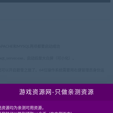
wang.com)
，APACHE和MYSQL两项都要启动成功
t_server.exe，启动后是大白屏（可小化）。
号就可以开启碧雪之旅了。64位操作系统需要用右健管理员身份运
进入即可。
游戏资源网-只做亲测资源
站资源均为亲测可用资源，