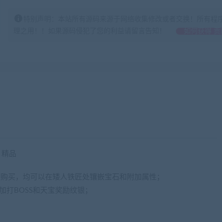
特别声明：本站所有源码来源于网络收集修改或者交换！所有程
理之用！！如果源码侵犯了您的利益请留言告知！
如何获得 贡
】精品
处购买，均可以在矮人铁匠处镶嵌宝石和附加属性；
加打BOSS和天宝奖励纹银；