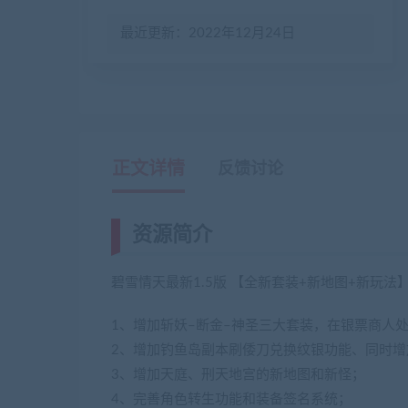
最近更新：2022年12月24日
正文详情
反馈讨论
资源简介
碧雪情天最新1.5版 【全新套装+新地图+新玩法
1、增加斩妖–断金–神圣三大套装，在银票商人
2、增加钓鱼岛副本刷倭刀兑换纹银功能、同时增
3、增加天庭、刑天地宫的新地图和新怪；
4、完善角色转生功能和装备签名系统；