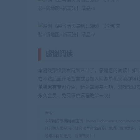
感谢阅读
(转载注明来源 网游单机网 
本游戏架设教程就到这里了，感谢您的阅读！如
在本贴后面评论留言或者加入网游单机交流群讨论Q
单机网
有专题介绍，请先掌握基本功，游戏架设
永久会员，免费提供远程教学一次！
声明：
本站网游单机网-藏宝湾（www.jiaobenwang.com/w
码只供大家学习和研究软件内含的设计思想和原理之用，
纷与本网站无关，后果自负！！