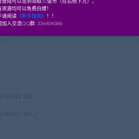
日登陆可以签到领取10金币（在右侧下方），
cangbaowan.top)
有资源均可以免费白嫖！
手请阅读
《新手指南》
！！
6 角色名君莫笑，GM角色在碣石村查看公告牌可实现GM功能。
加入交流QQ群: 336404386
在登陆器上注册帐号。
aobenwang.com)