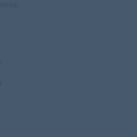
验的功能。
iaobenwang.com)
obenwang.com)
G
用
来源藏宝湾cangbaowan.top)