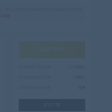
序、源码只供大家学习和研究软件内含的设计思想和原
献分
120
贡献分
普通用户购买价格 :
120贡献分
钻石会员购买价格 :
0贡献分
终身钻石购买价格 :
免费
支付下载