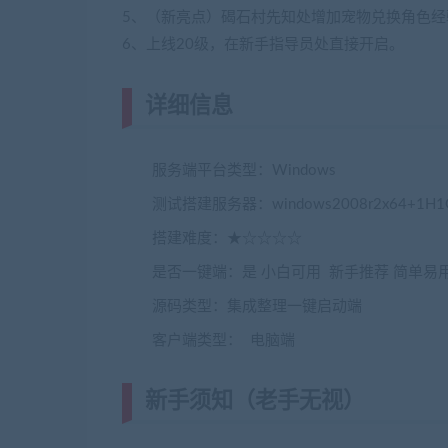
5、（新亮点）碣石村先知处增加宠物兑换角色经
6、上线20级，在新手指导员处直接开启。
详细信息
(网游单机网-藏宝湾www.j
服务端平台类型：Windows
(转载注明来源jia
测试搭建服务器：windows2008r2x64+1H1
搭建难度：★☆☆☆☆
是否一键端：是 小白可用 新手推荐 简单易
源码类型：集成整理一键启动端
客户端类型： 电脑端
新手须知（老手无视）
(转载注明