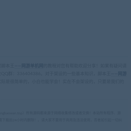
cangbaowan.top)
果脚本王
——网游单机网
的教程对您有帮助欢迎分享！如果有疑问请
Q群：336404386。对于架设的一些基本知识，脚本王
——网游
实际是很简单的，小白也能学会！实在不会架设的，只要是我们的
ww.cangbaowan.top）所有源码都来源于网络收集修改或者交换！本站所有程序、源
请下载后24小时内删除！。请大家不要用于商用及违法使用，否者如引起一切纠