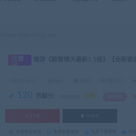
【全新套装+新地图+新玩法】精品
已测
端游《碧雪情天最新1.5版》【全新套
试
2022-12-24
jbwgm
已收录
已售14次
120
贡献分
免费
VIP会员优惠:
钻石特权
支付下载
QQ咨询
免费售后咨询
免费安装指导
免费下载更新
持