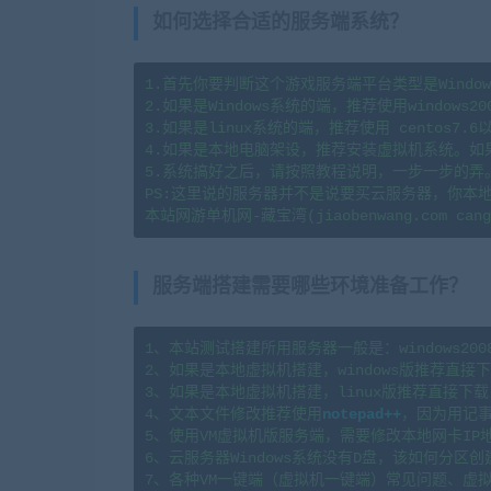
如何选择合适的服务端系统？
1.首先你要判断这个游戏服务端平台类型是Window
2.如果是Windows系统的端，推荐使用windows20
3.如果是linux系统的端，推荐使用 centos7
4.如果是本地电脑架设，推荐安装虚拟机系统。如
5.系统搞好之后，请按照教程说明，一步一步的弄
PS:这里说的服务器并不是说要买云服务器，你本
服务端搭建需要哪些环境准备工作？
1、本站测试搭建所用服务器一般是：windows2008r2x6
2、如果是本地虚拟机搭建，windows版推荐直接下载
3、如果是本地虚拟机搭建，linux版推荐直接下载  
4、文本文件修改推荐使用
notepad++
，因为用记事
5、使用VM虚拟机版服务端，需要修改本地网卡IP
6、云服务器Windows系统没有D盘，该如何分区创建？请看这
7、各种VM一键端（虚拟机一键端）常见问题、虚