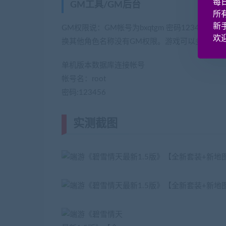
每
GM工具/GM后台
(网游单机网-藏宝湾www.
所
新
GM权限说：GM帐号为bxqtgm 密码12345
欢迎
换其他角色名称没有GM权限。游戏可以多开，
单机版本数据库连接帐号
帐号名：root
密码:123456
实测截图
(转载注明来源网游单机网ji