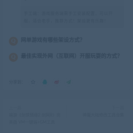
手工端：游戏服务端需手工安装配置，可以开
服，适合老手，推荐方式！架设更有乐趣！
网单游戏有哪些架设方式？
最佳实现外网（互联网）开服玩耍的方式？
分享到：
上一篇
下一篇
端游《剑侠情缘2 剑网II》完
神魔大陆修改工具合集
美版 VM一键端+GM工具