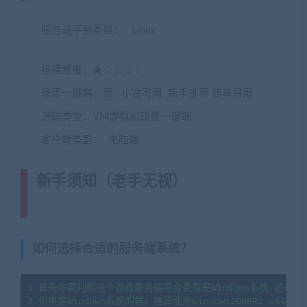
服务端平台类型： Linux
(转载注明来源
jiaobenwang.com)
搭建难度：★☆☆☆☆
是否一键端：是 小白可用 新手推荐 简单易用
源码类型：VM虚拟机镜像一键端
客户端类型： 电脑端
新手须知（老手无视）
(转载注明来
源藏宝湾cangbaowan.top)
如何选择合适的服务端系统？
1.首先你要判断这个游戏服务端平台类型是Windows系统,还是li
2.如果是Windows系统的端，推荐使用windows2008R2 x64系