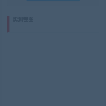
实测截图
(转载注明来源网游单机网
jiaobenwang.com)