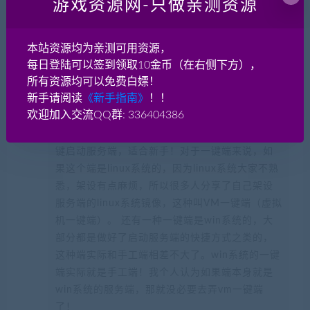
游戏资源网-只做亲测资源
常见问题FAQ
本站资源均为亲测可用资源，
每日登陆可以签到领取10金币（在右侧下方），
所有资源均可以免费白嫖！
什么叫一键端？什么是手工端？
新手请阅读
《新手指南》
！！
欢迎加入交流QQ群: 336404386
一键端：一般是虚拟机VM一键端或者windows一
键启动服务端，适合新手！对于一键端来说，如
果这个端是linux系统的，因为linux系统大家不熟
悉，架设有点麻烦，所以很多人分享了自己架设
服务端的linux系统镜像，这种叫VM一键端（虚拟
机一键端）。 还有一种一键端是win系统的，大
部分都是做好了启动服务端的快捷方式之类的，
这种端实际和手工端相差不大了。win系统的一键
端实际就是手工端！我个人认为如果端本身就是
win系统的服务端，那就没必要去弄vm一键端
了！