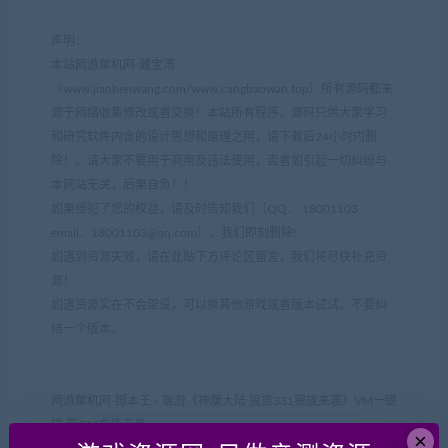
声明：
本站网游单机网-藏宝湾
（www.jiaobenwang.com/www.cangbaowan.top）所有源码都来
源于网络收集修改或者交换！本站所有程序、源码只供大家学习
和研究软件内含的设计思想和原理之用，请下载后24小时内删
除！。请大家不要用于商用及违法使用，否者如引起一切纠纷与
本网站无关，后果自负！！
如果侵犯了您的权益，请及时告知我们（QQ： 18001103
email：
18001103@qq.com
），我们即刻删除!
如遇到资源失效，请在此贴下方评论区留言，我们将尽快补充资
源！
如遇资源实在不会架设，可以换其他游戏或者版本试试，不要纠
结一个版本。
网游单机网-脚本王
»
端游《神魔大陆 狼族331狼族来袭》VM一键
端 带GM充值工具
×