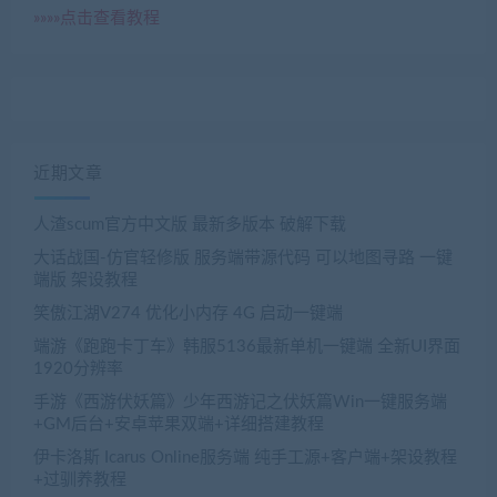
»»»»点击查看教程
近期文章
人渣scum官方中文版 最新多版本 破解下载
大话战国-仿官轻修版 服务端带源代码 可以地图寻路 一键
端版 架设教程
笑傲江湖V274 优化小内存 4G 启动一键端
端游《跑跑卡丁车》韩服5136最新单机一键端 全新UI界面
1920分辨率
手游《西游伏妖篇》少年西游记之伏妖篇Win一键服务端
+GM后台+安卓苹果双端+详细搭建教程
伊卡洛斯 Icarus Online服务端 纯手工源+客户端+架设教程
+过驯养教程