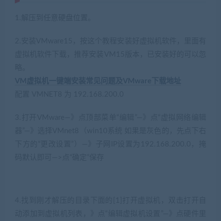
1.解压到任意硬盘位置。
2.安装VMware15，按这个教程安装好虚拟机软件，里面有
虚拟机软件下载，推荐安装VM15版本，已安装好的可以忽
略。
VM虚拟机一键端安装常见问题及VMware下载地址
配置 VMNET8 为 192.168.200.0
3.打开VMware—》点顶部菜单“编辑”—》点“虚拟网络编辑
器”—》选择VMnet8（win10系统 如果是灰色的，先点下右
下方的“更改设置”）—》子网IP设置为192.168.200.0，掩
码默认即可—>点“确定”保存
4.找到刚才解压的目录下面的[1]打开虚拟机，双击打开自
动添加到虚拟机列表，》点“编辑虚拟机设置”—》点硬件里