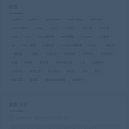
标签
ApkIDE
ApkTool
ApkToolAid
ApkToolBox
ApkToolkit
ApkTool助手
centos
dnSpy
GM后台
GM工具
H5页游
JAVA
Linux
Linxu服务端
MT管理器
Notepad
PC端游
ssh
VM一键端
vm虚拟机
windows服务端
Xshell
一键启动
一键安装
一键端
三端互通
亲测可用
传奇传世
全网首发
双端
外网端
安卓端
安卓苹果双端
工具
搭建教程
支持外网
本地注册
架设教程
源代码
源码
稀有
纯手工源
虚拟机
虚拟机纯净镜像
西游系列
最新 讨论
eq2003qe
2026-08-02 10:09:10
服务器启动的情况下看不到区服登录不上怎么办