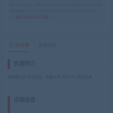
换！所有程序、源码只供大家学习和研究软件内含的设计思
想和原理之用！！如果源码侵犯了您的利益请留言告知！
如何获得 贡献分
正文详情
反馈讨论
资源简介
经典魔幻史诗级网游，神魔大陆 狼族331 狼族来袭
详细信息
(网游单机网-藏宝湾
www.jiaobenwang.com)