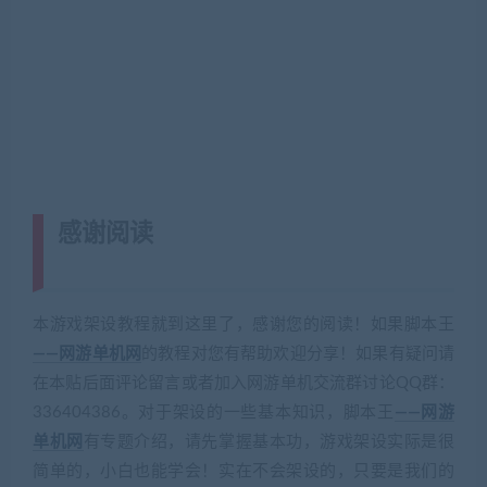
感谢阅读
(转载注明来源 网游单机网
cangbaowan.top)
本游戏架设教程就到这里了，感谢您的阅读！如果脚本王
——网游单机网
的教程对您有帮助欢迎分享！如果有疑问请
在本贴后面评论留言或者加入网游单机交流群讨论QQ群：
336404386。对于架设的一些基本知识，脚本王
——网游
单机网
有专题介绍，请先掌握基本功，游戏架设实际是很
简单的，小白也能学会！实在不会架设的，只要是我们的