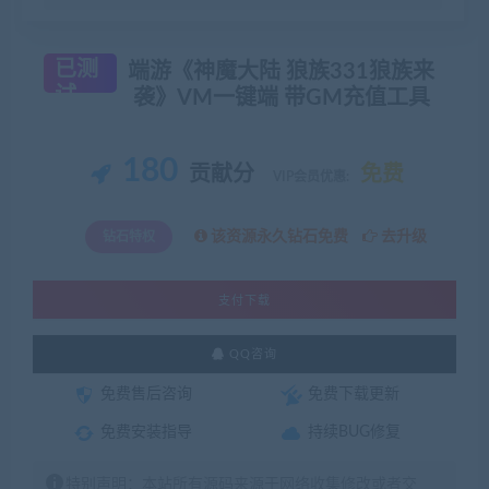
已测
端游《神魔大陆 狼族331狼族来
试
袭》VM一键端 带GM充值工具
180
贡献分
免费
VIP会员优惠:
该资源永久钻石免费
去升级
钻石特权
支付下载
QQ咨询
免费售后咨询
免费下载更新
免费安装指导
持续BUG修复
特别声明：本站所有源码来源于网络收集修改或者交