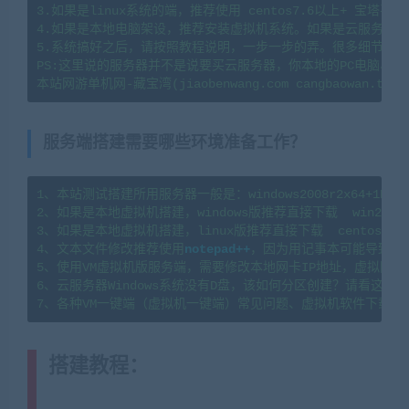
3.如果是linux系统的端，推荐使用 centos7.6以上+ 宝塔
4.如果是本地电脑架设，推荐安装虚拟机系统。如果是云服务器架
5.系统搞好之后，请按照教程说明，一步一步的弄。很多细节会导
PS:这里说的服务器并不是说要买云服务器，你本地的PC电脑、
服务端搭建需要哪些环境准备工作？
1、本站测试搭建所用服务器一般是：windows2008r2x64+1H2G   l
2、如果是本地虚拟机搭建，windows版推荐直接下载  win2008
3、如果是本地虚拟机搭建，linux版推荐直接下载  centos7.
4、文本文件修改推荐使用
notepad++
，因为用记事本可能导致文
5、使用VM虚拟机版服务端，需要修改本地网卡IP地址，虚拟网卡
6、云服务器Windows系统没有D盘，该如何分区创建？请看这篇教程：https
7、各种VM一键端（虚拟机一键端）常见问题、虚拟机软件下载及
搭建教程：
(转载注明来源
jiaobenwang.com)