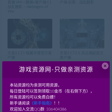
真端 VM一键端+客户端 C1
户端 初章：战乱魅影
战乱魅影 – Harbingers of
War
天堂2 CT1 暗翼天使官方客
天堂2 CT2.5 风云再起官方
户端
客户端
×
游戏资源网-只做亲测资源
本资源网盘链接今日检测正常»»
本站资源均为亲测可用资源，
兑换比例 1元=10贡献分
每日登陆可以签到领取10金币（在右侧下方），
开通VIP全站免费下载更划算！
所有资源均可以免费白嫖！
本月会员超值特惠！包月仅需59
新手请阅读
《新手指南》
！！
欢迎加入交流QQ群: 336404386
本月会员超值特惠！包季仅需99