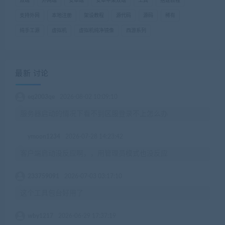
双端
外网端
安卓端
安卓苹果双端
工具
搭建教程
支持外网
本地注册
架设教程
源代码
源码
稀有
纯手工源
虚拟机
虚拟机纯净镜像
西游系列
最新 讨论
eq2003qe
2026-08-02 10:09:10
服务器启动的情况下看不到区服登录不上怎么办
ymoon1234
2026-07-28 14:23:42
客户端启动没反应啊，，用管理员模式也没反应
233759091
2026-07-03 03:17:10
这个工具包台好用了
wby1217
2026-06-29 17:37:19