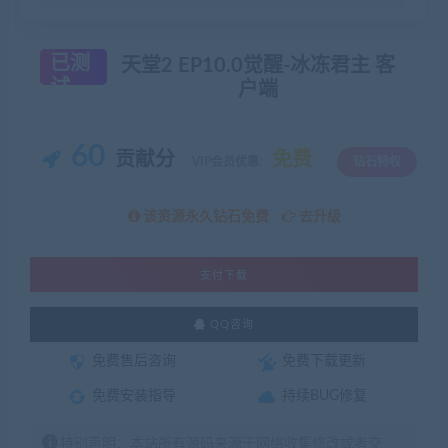
已测
天堂2 EP10.0觉醒-冰冻君主 客
试
户端
60
贡献分
免费
VIP会员优惠:
钻石特权
该资源永久钻石免费
去升级
支付下载
QQ咨询
免费售后咨询
免费下载更新
免费安装指导
持续BUG修复
特别声明：本站所有源码来源于网络收集修改或者交