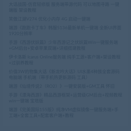
大话战国-仿官轻修版 服务端带源代码 可以地图寻路 一键
端版 架设教程
笑傲江湖V274 优化小内存 4G 启动一键端
端游《跑跑卡丁车》韩服5136最新单机一键端 全新UI界面
1920分辨率
手游《西游伏妖篇》少年西游记之伏妖篇Win一键服务端
+GM后台+安卓苹果双端+详细搭建教程
伊卡洛斯 Icarus Online服务端 纯手工源+客户端+架设教程
+过驯养教程
价值3W的物集大话《新龙吟大话》UI水墨4种族全套源码
电脑端 手机端（带手机热更新源码 工具）
端游《仙境传说2（RO2）》一键安装版+GM工具 怀旧
手游《漂海西游》精品西游框架+运营级GM后台+视频教程
win一键端 宝塔版
端游《完美国际155版》纯净VM虚拟镜像一键服务端+手
工端+全套工具+配套客户端+教程