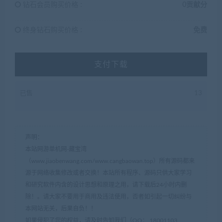
钻石会员购买价格 :
0贡献分
终身钻石购买价格 :
免费
支付下载
已售
13
声明：
本站网游单机网-藏宝湾
（www.jiaobenwang.com/www.cangbaowan.top）所有源码都来
源于网络收集修改或者交换！本站所有程序、源码只供大家学习
和研究软件内含的设计思想和原理之用，请下载后24小时内删
除！。请大家不要用于商用及违法使用，否者如引起一切纠纷与
本网站无关，后果自负！！
如果侵犯了您的权益，请及时告知我们（QQ： 18001103