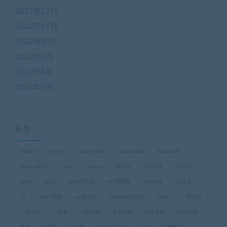
2022年12月
2022年11月
2022年10月
2022年9月
2022年8月
2022年7月
标签
ApkIDE
ApkTool
ApkToolAid
ApkToolBox
ApkToolkit
ApkTool助手
centos
dnSpy
GM后台
GM工具
H5页游
JAVA
Linux
Linxu服务端
MT管理器
Notepad
PC端游
ssh
VM一键端
vm虚拟机
windows服务端
Xshell
一键启动
一键安装
一键端
三端互通
亲测可用
传奇传世
全网首发