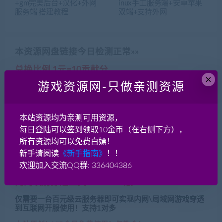
+gm完美后台+汉化+外网
inux手工服务端+安卓苹果
服务端 搭建教程
双端+支持外网
本资源网盘链接今日检测正常»»
兑换比例 1元=10贡献分
×
游戏资源网-只做亲测资源
开通VIP全站免费下载更划算！
本月会员超值特惠！包月仅需59
本月会员超值特惠！包季仅需99
本站资源均为亲测可用资源，
每日登陆可以签到领取10金币（在右侧下方），
本月会员超值特惠！永久仅需199
所有资源均可以免费白嫖！
新手请阅读
《新手指南》
！！
欢迎加入交流QQ群: 336404386
内网映射穿透工具Windows版
仅需要一台百元级云服务器即可实现内网\局域网游戏穿透
到互联网开服使用！支持1对多