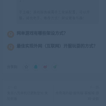
了！
手工端：游戏服务端需手工安装配置，可以开
服，适合老手，推荐方式！架设更有乐趣！
网单游戏有哪些架设方式？
最佳实现外网（互联网）开服玩耍的方式？
分享到：
上一篇
下一篇
鬼谷八荒单机已更新登仙 未
传奇海外版-服务端-客服端-源
加密版
码-全套