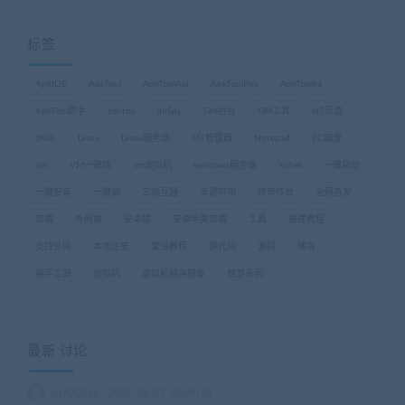
标签
ApkIDE
ApkTool
ApkToolAid
ApkToolBox
ApkToolkit
ApkTool助手
centos
dnSpy
GM后台
GM工具
H5页游
JAVA
Linux
Linxu服务端
MT管理器
Notepad
PC端游
ssh
VM一键端
vm虚拟机
windows服务端
Xshell
一键启动
一键安装
一键端
三端互通
亲测可用
传奇传世
全网首发
双端
外网端
安卓端
安卓苹果双端
工具
搭建教程
支持外网
本地注册
架设教程
源代码
源码
稀有
纯手工源
虚拟机
虚拟机纯净镜像
西游系列
最新 讨论
eq2003qe
2026-08-02 10:09:10