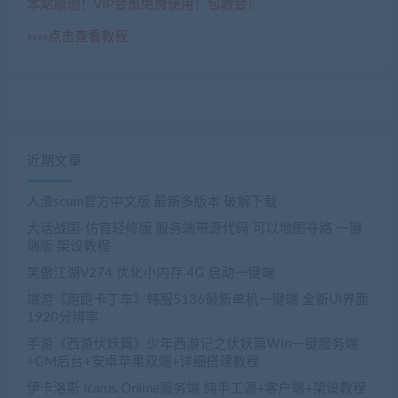
本站原创！VIP会员免费使用！包教会！
»»»»点击查看教程
近期文章
人渣scum官方中文版 最新多版本 破解下载
大话战国-仿官轻修版 服务端带源代码 可以地图寻路 一键
端版 架设教程
笑傲江湖V274 优化小内存 4G 启动一键端
端游《跑跑卡丁车》韩服5136最新单机一键端 全新UI界面
1920分辨率
手游《西游伏妖篇》少年西游记之伏妖篇Win一键服务端
+GM后台+安卓苹果双端+详细搭建教程
伊卡洛斯 Icarus Online服务端 纯手工源+客户端+架设教程