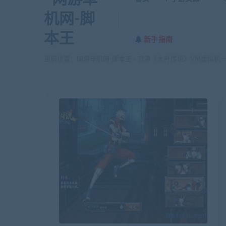
新手指南
当前位置：
网游单机网-脚本王
页游《木叶传说》VM虚拟机一
>