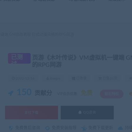
键端 GM修改教程 日式动漫风格的RPG网游
已测
页游《木叶传说》VM虚拟机一键端 G
试
的RPG网游
2022-12-16
jbwgm
已收录
已售31次
150
贡献分
免费
VIP会员优惠:
钻石特权
支付下载
QQ咨询
免费售后咨询
免费安装指导
免费下载更新
持