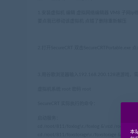
1.安装虚拟机 编辑 虚拟网络编辑器 VM8 子网ip修
要点我已移动该虚拟机 点错了删除重新解压
2.打开SecureCRT 双击SecureCRTPortable.e
3.用谷歌浏览器输入192.168.200.128进游戏
虚拟机系统 root 密码 root
SecureCRT 实际执行的命令：
启动服务：
(网游单机网www.jiaobenwang.com)
cd /root/811/foxlog\r./foxlog &\rcd /root/81
本
cd /root/811/foxstorage\r./foxstorage &\rservice