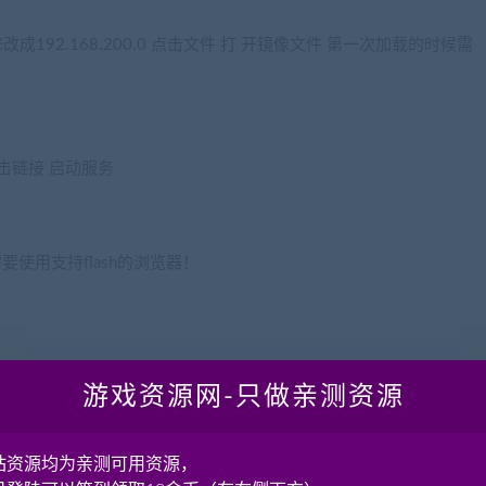
改成192.168.200.0 点击文件 打 开镜像文件 第一次加载的时候需
xe 点击链接 启动服务
(网游单机网www.jiaobenwang.com)
，需要使用支持flash的浏览器！
游戏资源网-只做亲测资源
1/memcache\r./memcache &\r
站资源均为亲测可用资源，
 redis-server start &\rcd /root/811/naruto\r./naruto &\r