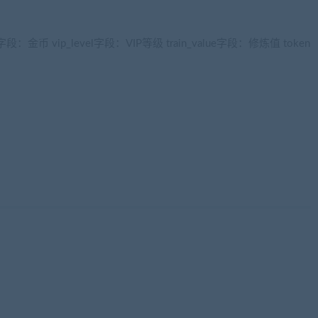
n字段：金币 vip_level字段：VIP等级 train_value字段：修炼值 token
网www.jiaobenwang.com)
aobenwang.com)