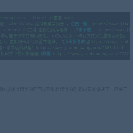
4+1H2G   linux7.9+宝塔+1h2g 

  win2008X64 虚拟机纯净镜像 ，
点击下载
：
https://www.jiaob
centos7.9+宝塔 虚拟机纯净镜像 ，
点击下载
：
 https://www.jia
本可能导致文件编码变化，同时可以用n++进行文件夹批量搜索替换。
下
地址，虚拟网卡如何设置IP地址，请
点击参考教
程https://www.jiaoben
篇教程：https://www.jiaobenwang.com/2383.html

拟机软件下载及搭建通用
教程
wang.com)
网游,游戏以精美的画面以及跌宕起伏的剧情,向玩家讲述了一段关于