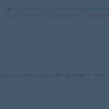
特别声明：本站所有源码来源于网络收集修改或者交换！所有程
理之用！！如果源码侵犯了您的利益请留言告知！
如何获得 贡
网游,游戏以精美的画面以及跌宕起伏的剧情,向玩家讲述了一段关于
iaobenwang.com)