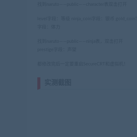
找到naruto——public——character表双击打开
level字段：等级 ninja_coin字段：银币 gold_coi
字段：体力
找到naruto——public——ninja表，双击打开
(网游单机
prestige字段：声望
都修改完后一定要重启SecureCRT和虚拟机！
实测截图
(转载注明来源网游单机网ji