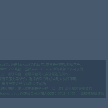
用
来源藏宝湾cangbaowan.top)
s系统,还是linux系统的版本,或者是VM虚拟机版本等。

08R2 x64系统，当然用win7  win10等系统也是可以的。

.6以上+ 宝塔平台，宝塔平台可以实现可视化操作。

果是云服务器架设，选择合适的系统自动安装好即可。

。很多细节会导致你架设不成功。

地的PC电脑、笔记本电脑也是一样可以，装什么系统才是重要的！
