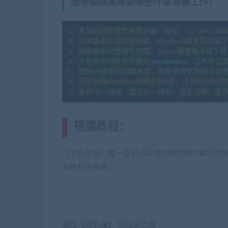
服务端搭建需要哪些环境准备工作？
1、本站测试搭建所用服务器一般是：windows2008r2x6
2、如果是本地虚拟机搭建，windows版推荐直接下载
3、如果是本地虚拟机搭建，linux版推荐直接下载  
4、文本文件修改推荐使用
notepad++
，因为用记事
5、使用VM虚拟机版服务端，需要修改本地网卡IP
6、云服务器Windows系统没有D盘，该如何分区创建？请看这
7、各种VM一键端（虚拟机一键端）常见问题、虚
搭建教程：
(转载注明来源jiaoben
《木叶传说》是一款日式动漫风格的RPG跨平台
木叶村的故事。
解压【服务端】 到任意目录