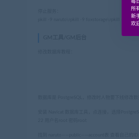
每
所
停止服务：
新
pkill -9 naruto\rpkill -9 foxstorage\rpkill -9 memc
欢迎
GM工具/GM后台
(网游单机网-藏宝湾www.
修改数据库教程：
(网游单机网www.cangbaowan.t
数据库是 PostgreSQL，修改时人物要下线修改
安装 Navicat 数据库工具，点连接，选择Postgre
22 用户名root 密码root
找到 naruto——public——account表 查看自己的ID