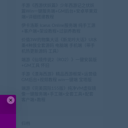
手游《西游伏妖篇》少年西游记之伏妖
篇Win一键服务端+GM后台+安卓苹果双
端+详细搭建教程
伊卡洛斯 Icarus Online服务端 纯手工源
+客户端+架设教程+过驯养教程
价值3W的物集大话《新龙吟大话》UI水
墨4种族全套源码 电脑端 手机端（带手
机热更新源码 工具）
端游《仙境传说2（RO2）》一键安装版
+GM工具 怀旧
手游《漂海西游》精品西游框架+运营级
GM后台+视频教程 win一键端 宝塔版
端游《完美国际155版》纯净VM虚拟镜
像一键服务端+手工端+全套工具+配套
×
客户端+教程
归档