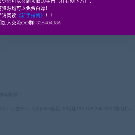
日登陆可以签到领取10金币（在右侧下方），
有资源均可以免费白嫖！
手请阅读
《新手指南》
！！
ache\rpkill -9 foxlog\rpkill redis-server &\r
加入交流QQ群: 336404386
cangbaowan.top)
op)
数据库教程：
SQL，点击SSH，使用SSH通道，IP地址192.168.200.128 端口默认