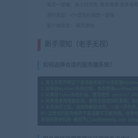
是否一键端：是小白可用 新手推荐 简单易
源码类型：VM虚拟机镜像一键端
客户端类型： 网页游戏
新手须知（老手无视）
(转载注明
如何选择合适的服务端系统？
1.首先你要判断这个游戏服务端平台类型是Window
2.如果是Windows系统的端，推荐使用windows20
3.如果是linux系统的端，推荐使用 centos7
4.如果是本地电脑架设，推荐安装虚拟机系统。如
5.系统搞好之后，请按照教程说明，一步一步的弄
PS:这里说的服务器并不是说要买云服务器，你本