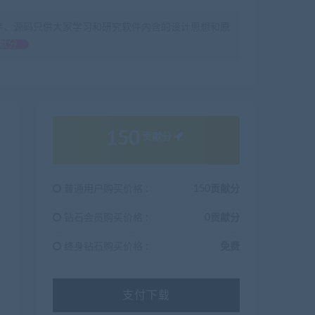
序、源码只供大家学习和研究软件内含的设计思想和原
献分
150
贡献分
普通用户购买价格 :
150贡献分
钻石会员购买价格 :
0贡献分
终身钻石购买价格 :
免费
支付下载