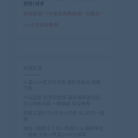
支持1对多
本站原创！VIP会员免费使用！包教会！
enwang.com/1608.html

»»»»点击查看教程
obenwang.com/1603.html

载
：
https://www.jiaobenwang.com/2232.html

wang.com/989.html

近期文章
人渣scum官方中文版 最新多版本 破解
下载
大话战国-仿官轻修版 服务端带源代码
可以地图寻路 一键端版 架设教程
笑傲江湖V274 优化小内存 4G 启动一键
端
端游《跑跑卡丁车》韩服5136最新单机
一键端 全新UI界面1920分辨率