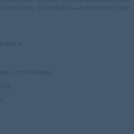
出现的The MSI failed错误。并且vmware虚拟机卸载清理工具还
安装文件的目的。华军软件园提供vmware虚拟机卸载清理工具软
件清除干净
数据包，方便你升级系统版本
表信息
提示