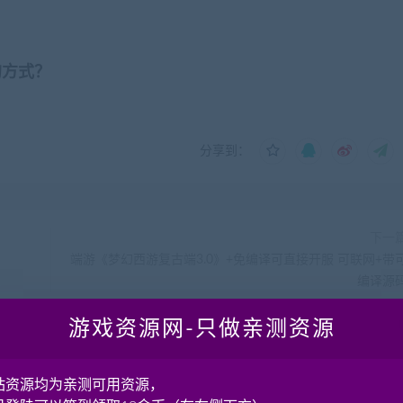
的方式？
分享到：
下一
端游《梦幻西游复古端3.0》+免编译可直接开服 可联网+带
编译源
游戏资源网-只做亲测资源
站资源均为亲测可用资源，