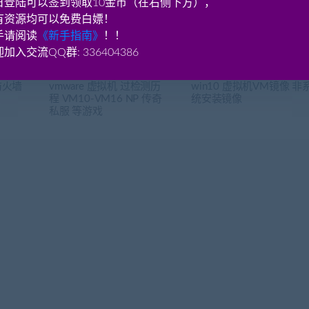
日登陆可以签到领取10金币（在右侧下方），
有资源均可以免费白嫖！
手请阅读
《新手指南》
！！
加入交流QQ群: 336404386
防火墙
vmware 虚拟机 过检测历
win10 虚拟机VM镜像 非
程 VM10-VM16 NP 传奇
统安装镜像
私服 等游戏