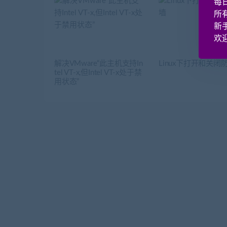
每
所
新
欢迎
解决VMware“此主机支持In
Linux下打开和关闭
tel VT-x,但Intel VT-x处于禁
用状态”