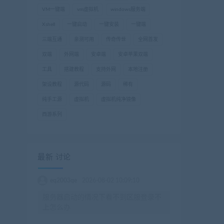
VM一键端
vm虚拟机
windows服务端
Xshell
一键启动
一键安装
一键端
三端互通
亲测可用
传奇传世
全网首发
双端
外网端
安卓端
安卓苹果双端
工具
搭建教程
支持外网
本地注册
架设教程
源代码
源码
稀有
纯手工源
虚拟机
虚拟机纯净镜像
西游系列
最新 讨论
eq2003qe
2026-08-02 10:09:10
服务器启动的情况下看不到区服登录不
上怎么办