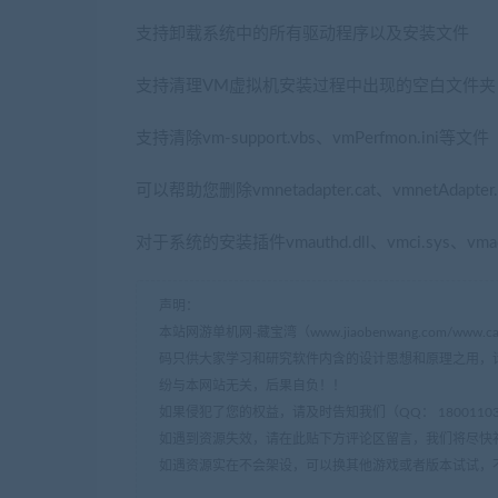
支持卸载系统中的所有驱动程序以及安装文件
支持清理VM虚拟机安装过程中出现的空白文件夹
支持清除vm-support.vbs、vmPerfmon.ini等文件
可以帮助您删除vmnetadapter.cat、vmnetAdapter
对于系统的安装插件vmauthd.dll、vmci.sys、vma
声明：
本站网游单机网-藏宝湾（www.jiaobenwang.com/w
码只供大家学习和研究软件内含的设计思想和原理之用，
纷与本网站无关，后果自负！！
如果侵犯了您的权益，请及时告知我们（QQ： 18001103 e
如遇到资源失效，请在此贴下方评论区留言，我们将尽快
如遇资源实在不会架设，可以换其他游戏或者版本试试，