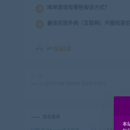
网单游戏有哪些架设方式？
最佳实现外网（互联网）开服玩耍
gm
钻石
上一篇
win xp 虚拟机镜像 VM镜像 非系统安装包
相关推荐
本