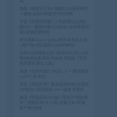
端
端游《跑跑卡丁车》韩服5136最新单机
一键端 全新UI界面1920分辨率
手游《西游伏妖篇》少年西游记之伏妖
篇Win一键服务端+GM后台+安卓苹果双
端+详细搭建教程
伊卡洛斯 Icarus Online服务端 纯手工源
+客户端+架设教程+过驯养教程
价值3W的物集大话《新龙吟大话》UI水
墨4种族全套源码 电脑端 手机端（带手
机热更新源码 工具）
端游《仙境传说2（RO2）》一键安装版
+GM工具 怀旧
手游《漂海西游》精品西游框架+运营级
GM后台+视频教程 win一键端 宝塔版
端游《完美国际155版》纯净VM虚拟镜
像一键服务端+手工端+全套工具+配套
客户端+教程