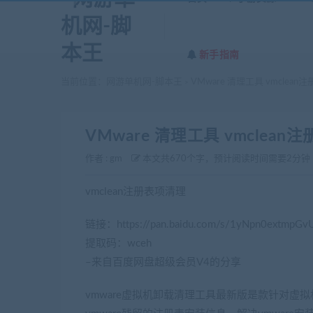
新手指南
当前位置：
网游单机网-脚本王
VMware 清理工具 vmclea
>
VMware 清理工具 vmclean
作者 :
gm
本文共670个字，预计阅读时间需要2分钟
vmclean注册表项清理
链接：https://pan.baidu.com/s/1yNpn0extmpG
提取码：wceh
–来自百度网盘超级会员V4的分享
vmware虚拟机卸载清理工具最新版是款针对虚