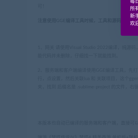
每
可！
所
新
注意使用GGE编译工具时候，工具和源码文件夹
欢迎
1、网关 请使用Visual Studio 2022
能代码并未删除，仔细找一下就能找到。
2、服务端和客户端编译使用GGE编译工具，先打开
行，点设置，然后关联lua 和 关联项目，这个gg
夹，找到 后缀名是 .sublime-project 的文件，
本版本也自动已编译的服务端和客户端，直接可
端游《梦呓传说Ⅳ》梦呓4 精美西游 单机版+联