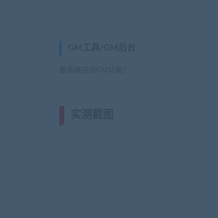
GM工具/GM后台
(网游单机网-藏宝湾www.
服务端自动GM功能！
实测截图
(转载注明来源网游单机网ji