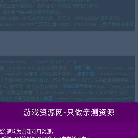
果是云服务器架设，选择合适的系统自动安装好即可。

。很多细节会导致你架设不成功。

地的PC电脑、笔记本电脑也是一样可以，装什么系统才是重要的！

4+1H2G   linux7.9+宝塔+1h2g 

  win2008X64 虚拟机纯净镜像 ，
点击下载
：
https://www.jiaob
centos7.9+宝塔 虚拟机纯净镜像 ，
点击下载
：
 https://www.jia
本可能导致文件编码变化，同时可以用n++进行文件夹批量搜索替换。
下
地址，虚拟网卡如何设置IP地址，请
点击参考教
程https://www.jiaoben
篇教程：https://www.jiaobenwang.com/2383.html

拟机软件下载及搭建通用
教程
游戏资源网-只做亲测资源
wang.com)
站资源均为亲测可用资源，
IP地址和端口配置 我都已经修改成免编译版，直接改配置文件即