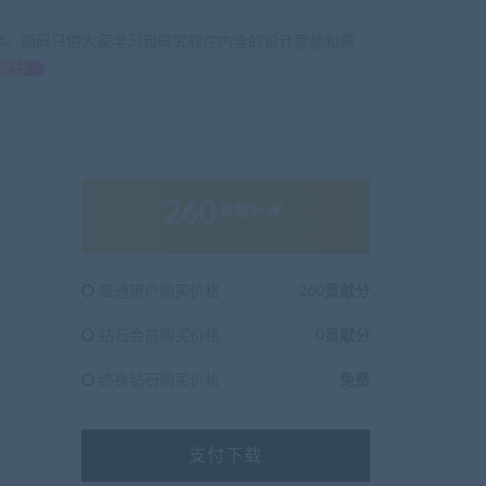
序、源码只供大家学习和研究软件内含的设计思想和原
献分
260
贡献分
普通用户购买价格 :
260贡献分
钻石会员购买价格 :
0贡献分
终身钻石购买价格 :
免费
支付下载