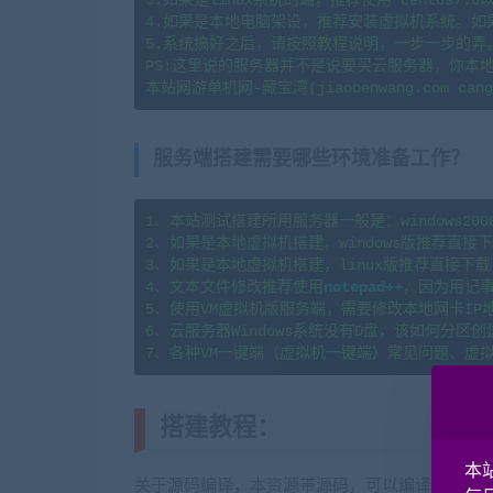
4.如果是本地电脑架设，推荐安装虚拟机系统。如
5.系统搞好之后，请按照教程说明，一步一步的弄
PS:这里说的服务器并不是说要买云服务器，你本
服务端搭建需要哪些环境准备工作？
1、本站测试搭建所用服务器一般是：windows2008r2x6
2、如果是本地虚拟机搭建，windows版推荐直接下载
3、如果是本地虚拟机搭建，linux版推荐直接下载  
4、文本文件修改推荐使用
notepad++
，因为用记事
5、使用VM虚拟机版服务端，需要修改本地网卡IP
6、云服务器Windows系统没有D盘，该如何分区创建？请看这
7、各种VM一键端（虚拟机一键端）常见问题、虚
搭建教程：
(转载注明来源jiaoben
本
关于源码编译，本资源带源码，可以编译。本版本