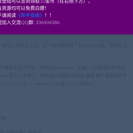
日登陆可以签到领取10金币（在右侧下方），
有资源均可以免费白嫖！
手请阅读
《新手指南》
！！
的路径不能太长，不能有空格等符号！否则启动失败！
加入交流QQ群: 336404386
编译，纯源码，想怎么改就怎么改！这个网关阉割掉了部分商业功能，但其实功
编译工具文件夹，找到ggemain.exe，右键——以管理员身份运
emain 就可以关掉了。然后进入到服务端源码 或者 客户端源码文件
右键—— 打开方式——sublime_text 就可以打开源码了。
以用：
机版 支持外网！免编译