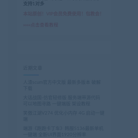
支持1对多
本站原创！VIP会员免费使用！包教会！
»»»»点击查看教程
近期文章
人渣scum官方中文版 最新多版本 破解
下载
大话战国-仿官轻修版 服务端带源代码
可以地图寻路 一键端版 架设教程
笑傲江湖V274 优化小内存 4G 启动一键
端
端游《跑跑卡丁车》韩服5136最新单机
一键端 全新UI界面1920分辨率