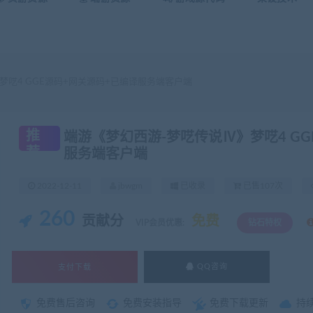
梦呓4 GGE源码+网关源码+已编译服务端客户端
推
端游《梦幻西游-梦呓传说Ⅳ》梦呓4 GG
荐
服务端客户端
2022-12-11
jbwgm
已收录
已售107次
260
贡献分
免费
VIP会员优惠:
钻石特权
支付下载
QQ咨询
免费售后咨询
免费安装指导
免费下载更新
持