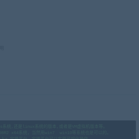
注明来源jiaobenwang.com)
用
来源藏宝湾cangbaowan.top)
s系统,还是linux系统的版本,或者是VM虚拟机版本等。

08R2 x64系统，当然用win7  win10等系统也是可以的。

.6以上+ 宝塔平台，宝塔平台可以实现可视化操作。
