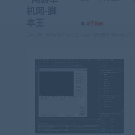
新手指南
当前位置：
网游单机网-脚本王
端游《梦幻西游-梦呓传说Ⅳ》
>