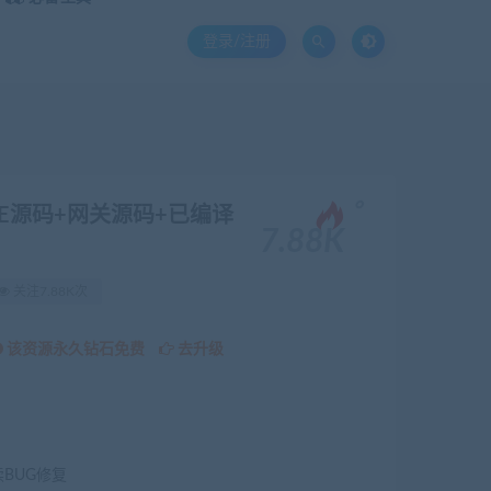
登录/注册
。
E源码+网关源码+已编译
7.88K
关注7.88K次
该资源永久钻石免费
去升级
续BUG修复