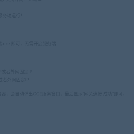
！
服务端运行！
.exe 即可，无需开启服务端
jiaobenwang.com)
网IP或者外网固定IP
P或者外网固定IP
务器，会自动弹出GGE服务窗口，最后显示“网关连接 成功”即可。