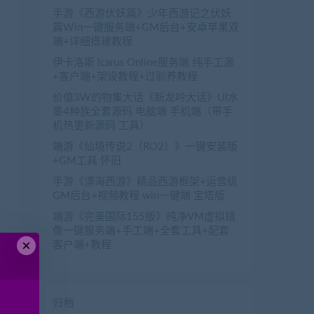
手游《西游伏妖篇》少年西游记之伏妖
篇Win一键服务端+GM后台+安卓苹果双
端+详细搭建教程
伊卡洛斯 Icarus Online服务端 纯手工源
+客户端+架设教程+过驯养教程
价值3W的物集大话《新龙吟大话》UI水
墨4种族全套源码 电脑端 手机端（带手
机热更新源码 工具）
端游《仙境传说2（RO2）》一键安装版
enwang.com/1608.html

+GM工具 怀旧
obenwang.com/1603.html

手游《漂海西游》精品西游框架+运营级
载
：
https://www.jiaobenwang.com/2232.html

GM后台+视频教程 win一键端 宝塔版
wang.com/989.html

端游《完美国际155版》纯净VM虚拟镜
像一键服务端+手工端+全套工具+配套
×
客户端+教程
归档