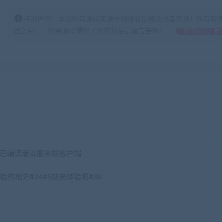
特别声明：本站所有源码来源于网络收集修改或者交换！所有程
理之用！！如果源码侵犯了您的利益请留言告知！
如何获得 贡
码+已编译版本服务端客户端
的地方#24#S快来体验吧#88