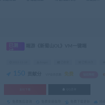
已测
端游《新蜀山OL》VM一键端
试
2022-11-18
jbwgm
已收录
已售28次
150
贡献分
免费
VIP会员优惠:
钻石特权
支付下载
QQ咨询
免费售后咨询
免费安装指导
免费下载更新
持