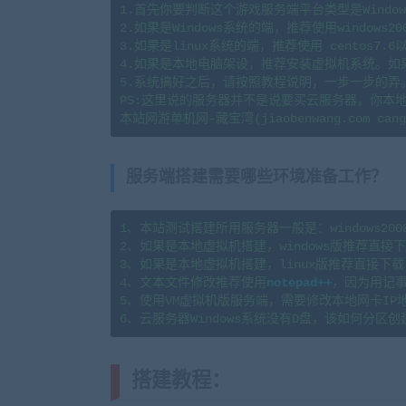
1.首先你要判断这个游戏服务端平台类型是Window
2.如果是Windows系统的端，推荐使用windows20
3.如果是linux系统的端，推荐使用 centos7
4.如果是本地电脑架设，推荐安装虚拟机系统。如
5.系统搞好之后，请按照教程说明，一步一步的弄
PS:这里说的服务器并不是说要买云服务器，你本
服务端搭建需要哪些环境准备工作？
1、本站测试搭建所用服务器一般是：windows2008r2x6
2、如果是本地虚拟机搭建，windows版推荐直接下载
3、如果是本地虚拟机搭建，linux版推荐直接下载  
4、文本文件修改推荐使用
notepad++
，因为用记事
5、使用VM虚拟机版服务端，需要修改本地网卡IP
搭建教程：
(转载注明来源jiaoben