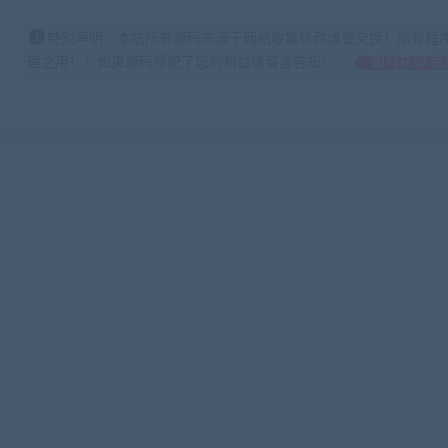
特别声明：本站所有源码来源于网络收集修改或者交换！所有程
理之用！！如果源码侵犯了您的利益请留言告知！
如何获得 贡