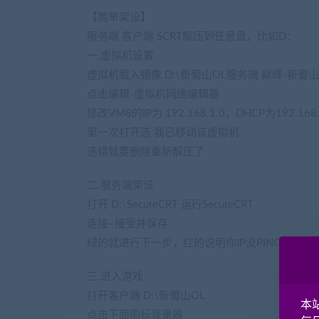
【简单架设】
服务端 客户端 SCRT解压到任意盘，比如D：
一.虚拟机设置
虚拟机载入镜像 D:\新蜀山OL服务端 巅峰-新蜀
点击编辑-虚拟机网络编辑器
修改VM8的IP为 192.168.1.0，DHCP为192.168.
第一次打开选 我已移动该虚拟机
选错就要删除重新解压了
二.服务端架设
打开 D:\SecureCRT 运行SecureCRT
连接–接受并保存
绿的就进行下一步，红的说明你IP没PING通，
三.进入游戏
打开客户端 D:\新蜀山OL
本
点击下面图标登录器