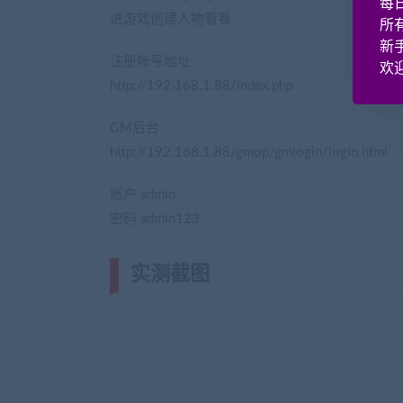
每
进游戏创建人物看看
所
新
注册帐号地址
欢迎
http://192.168.1.88/index.php
GM后台
http://192.168.1.88/gmop/gmlogin/login.html
账户 admin
密码 admin123
实测截图
(转载注明来源网游单机网ji