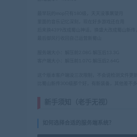
最早玩的mop只有180级，天天没事屠望月
里面的音乐记忆深刻，现在好多游戏还在用
后来换4399改成蜀山神话，换盛大改成蜀山新传
最后御风行收回自己运营新蜀山
服务端大小：解压前2.08G 解压后13.3G
客户端大小：解压前1.07G 解压后2.64G
这个版本客户端没三次限制，不会说检测文件更
比蜀山新传300级那个好，有新装备，其他差不
新手须知（老手无视）
(转载注明
如何选择合适的服务端系统？