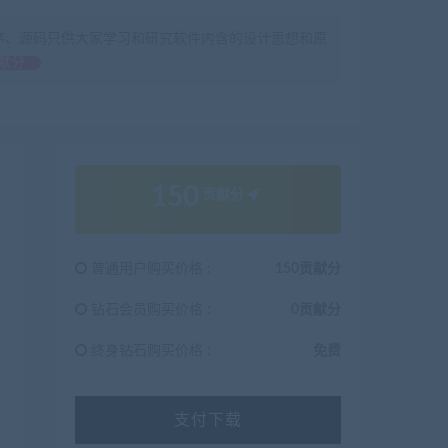
序、源码只供大家学习和研究软件内含的设计思想和原
献分
150
贡献分
普通用户购买价格 :
150贡献分
钻石会员购买价格 :
0贡献分
终身钻石购买价格 :
免费
支付下载