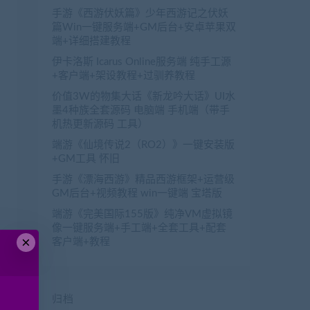
手游《西游伏妖篇》少年西游记之伏妖
篇Win一键服务端+GM后台+安卓苹果双
端+详细搭建教程
伊卡洛斯 Icarus Online服务端 纯手工源
+客户端+架设教程+过驯养教程
价值3W的物集大话《新龙吟大话》UI水
墨4种族全套源码 电脑端 手机端（带手
机热更新源码 工具）
端游《仙境传说2（RO2）》一键安装版
+GM工具 怀旧
手游《漂海西游》精品西游框架+运营级
GM后台+视频教程 win一键端 宝塔版
端游《完美国际155版》纯净VM虚拟镜
像一键服务端+手工端+全套工具+配套
×
客户端+教程
归档