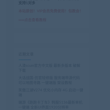
支持1对多
本站原创！VIP会员免费使用！包教会！
»»»»点击查看教程
近期文章
人渣scum官方中文版 最新多版本 破解
enwang.com/1608.html

下载
obenwang.com/1603.html

载
：
https://www.jiaobenwang.com/2232.html

大话战国-仿官轻修版 服务端带源代码
wang.com/989.html

可以地图寻路 一键端版 架设教程
笑傲江湖V274 优化小内存 4G 启动一键
端
端游《跑跑卡丁车》韩服5136最新单机
一键端 全新UI界面1920分辨率