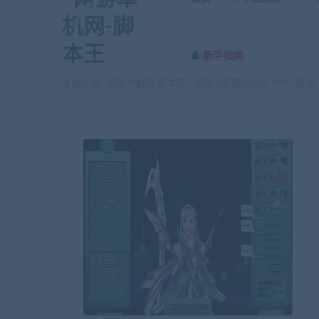
新手指南
当前位置：
网游单机网-脚本王
端游《新蜀山OL》VM一键端
>