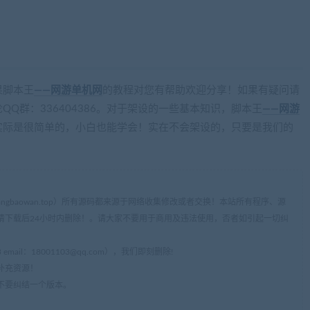
cangbaowan.top)
果脚本王
——网游单机网
的教程对您有帮助欢迎分享！如果有疑问请
Q群：336404386。对于架设的一些基本知识，脚本王
——网游
实际是很简单的，小白也能学会！实在不会架设的，只要是我们的
ww.cangbaowan.top）所有源码都来源于网络收集修改或者交换！本站所有程序、源
请下载后24小时内删除！。请大家不要用于商用及违法使用，否者如引起一切纠
mail：
18001103@qq.com
），我们即刻删除!
补充资源！
不要纠结一个版本。