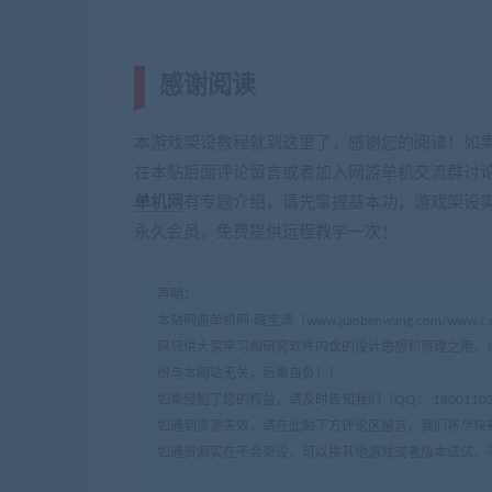
感谢阅读
(转载注明来源 网游单机网 
本游戏架设教程就到这里了，感谢您的阅读！如
在本贴后面评论留言或者加入网游单机交流群讨论Q
单机网
有专题介绍，请先掌握基本功，游戏架设
永久会员，免费提供远程教学一次！
声明：
本站网游单机网-藏宝湾（www.jiaobenwang.com/w
码只供大家学习和研究软件内含的设计思想和原理之用，
纷与本网站无关，后果自负！！
如果侵犯了您的权益，请及时告知我们（QQ： 18001103 e
如遇到资源失效，请在此贴下方评论区留言，我们将尽快
如遇资源实在不会架设，可以换其他游戏或者版本试试，