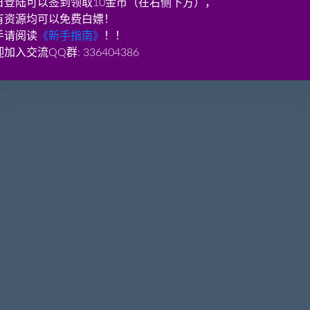
日登陆可以签到领取10金币（在右侧下方），
有资源均可以免费白嫖！
手请阅读
《新手指南》
！！
加入交流QQ群: 336404386
aobenwang.com)