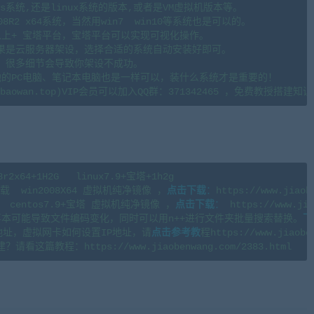
s系统,还是linux系统的版本,或者是VM虚拟机版本等。

08R2 x64系统，当然用win7  win10等系统也是可以的。

.6以上+ 宝塔平台，宝塔平台可以实现可视化操作。

果是云服务器架设，选择合适的系统自动安装好即可。

。很多细节会导致你架设不成功。

地的PC电脑、笔记本电脑也是一样可以，装什么系统才是重要的！

4+1H2G   linux7.9+宝塔+1h2g 

  win2008X64 虚拟机纯净镜像 ，
点击下载
：
https://www.jiaob
centos7.9+宝塔 虚拟机纯净镜像 ，
点击下载
：
 https://www.jia
本可能导致文件编码变化，同时可以用n++进行文件夹批量搜索替换。
下
地址，虚拟网卡如何设置IP地址，请
点击参考教
程https://www.jiaoben
wang.com)