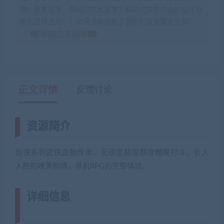
换！所有程序、源码只供大家学习和研究软件内含的设计思
想和原理之用！！如果源码侵犯了您的利益请留言告知！
如何获得 贡献分
正文详情
反馈讨论
资源简介
剑侠系列武侠血脉传承、无锁定极限群攻畅爽打斗、引人
入胜的唯美剧情，单机RPG的完整体验。
详细信息
(网游单机网-藏宝湾
www.jiaobenwang.com)