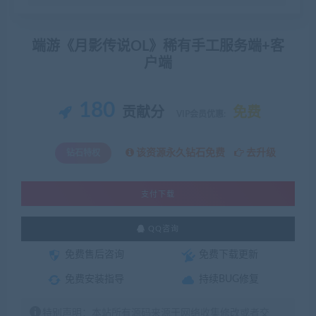
端游《月影传说OL》稀有手工服务端+客
户端
180
贡献分
免费
VIP会员优惠:
该资源永久钻石免费
去升级
钻石特权
支付下载
QQ咨询
免费售后咨询
免费下载更新
免费安装指导
持续BUG修复
特别声明：本站所有源码来源于网络收集修改或者交