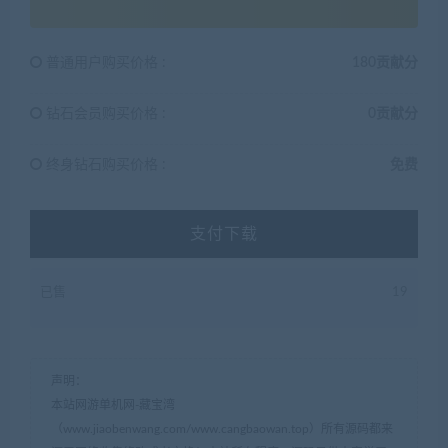
普通用户购买价格 :
180贡献分
钻石会员购买价格 :
0贡献分
终身钻石购买价格 :
免费
支付下载
已售
19
声明：
本站网游单机网-藏宝湾
（www.jiaobenwang.com/www.cangbaowan.top）所有源码都来