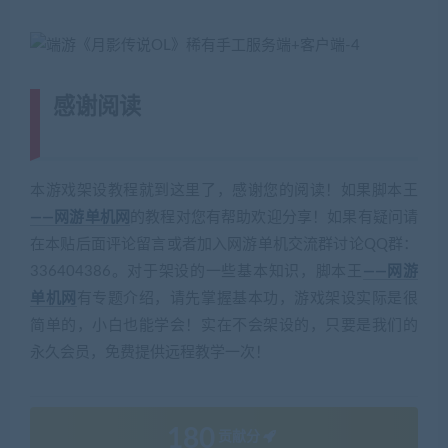
感谢阅读
(转载注明来源 网游单机网
cangbaowan.top)
本游戏架设教程就到这里了，感谢您的阅读！如果脚本王
——网游单机网
的教程对您有帮助欢迎分享！如果有疑问请
在本贴后面评论留言或者加入网游单机交流群讨论QQ群：
336404386。对于架设的一些基本知识，脚本王
——网游
单机网
有专题介绍，请先掌握基本功，游戏架设实际是很
简单的，小白也能学会！实在不会架设的，只要是我们的
永久会员，免费提供远程教学一次！
180
贡献分