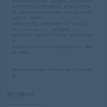
源于网络收集修改或者交换！本站所有程序、源码只供大家学习
和研究软件内含的设计思想和原理之用，请下载后24小时内删
除！。请大家不要用于商用及违法使用，否者如引起一切纠纷与
本网站无关，后果自负！！
如果侵犯了您的权益，请及时告知我们（QQ： 18001103
email：
18001103@qq.com
），我们即刻删除!
如遇到资源失效，请在此贴下方评论区留言，我们将尽快补充资
源！
如遇资源实在不会架设，可以换其他游戏或者版本试试，不要纠
结一个版本。
网游单机网-脚本王
»
端游《月影传说OL》稀有手工服务端+客户
端
常见问题FAQ