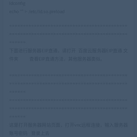
ldconfig
echo “” > /etc/ld.so.preload
===========================================
===========================================
======
下面进行服务器EIP直通，请打开 百度云服务器EIP直通 文
件夹 查看EIP直通方法，其他服务器类似。
(网游单机网www.cangbaowan.top)
===========================================
===========================================
======
===========================================
===========================================
======
这里打开服务器网站页面，打开vnc远程连接，输入服务器
账号密码 登录上去