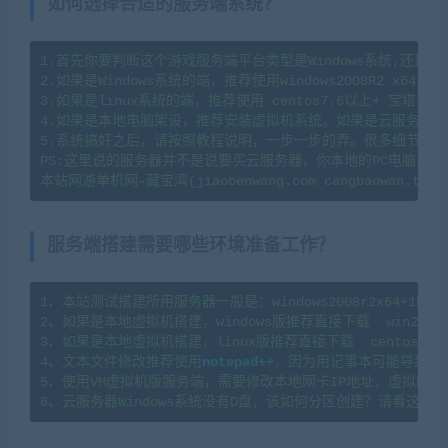
如何选择合适的服务端系统？
1.首先你要判断这个游戏服务端平台类型是Windows系统,还是li
2.如果是Windows系统的端，推荐使用windows2008R2 x64系
3.如果是linux系统的端，推荐使用 centos7.6以上+ 宝塔
4.如果是本地电脑架设，推荐安装虚拟机系统。如果是云服务器架
5.系统搞好之后，请按照教程说明，一步一步的弄。很多细节会导
PS:这里说的服务器并不是说要买云服务器，你本地的PC电脑、
服务端搭建需要哪些环境准备工作？
1、本站测试搭建所用服务器一般是：windows2008r2x64+1H2G   l
2、如果是本地虚拟机搭建，windows版推荐直接下载  win2008
3、如果是本地虚拟机搭建，linux版推荐直接下载  centos7.
4、文本文件修改推荐使用
notepad++
，因为用记事本可能导致文
5、使用VM虚拟机版服务端，需要修改本地网卡IP地址，虚拟网卡