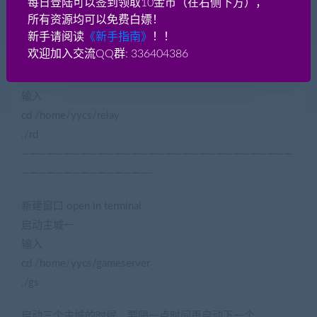
每日登陆可以签到领取10金币（在右侧下方），
显示OK即为成功
(网游单机网www.jiaobenwang.com)
所有资源均可以免费白嫖！
————————————————————————————————
新手请阅读
《新手指南》
！！
———————————————-
欢迎加入交流QQ群: 336404386
新建窗口 open in terminal
输入
cd /home/yycs/relay
./rd
————————————————————————————————
———————————————-
新建窗口 open in terminal
启动主城一
输入
cd /home/yycs/gameserver
./gs
启动三个主城的时候，要隔一点时间再启动下一个。