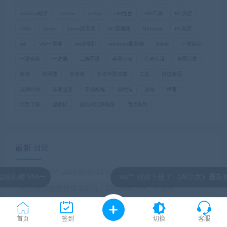
ApkTool助手
centos
dnSpy
GM后台
GM工具
H5页游
JAVA
Linux
Linxu服务端
MT管理器
Notepad
PC端游
ssh
VM一键端
vm虚拟机
windows服务端
Xshell
一键启动
一键安装
一键端
三端互通
亲测可用
传奇传世
全网首发
双端
外网端
安卓端
安卓苹果双端
工具
搭建教程
支持外网
本地注册
架设教程
源代码
源码
稀有
纯手工源
虚拟机
虚拟机纯净镜像
西游系列
最新 讨论
cj5691907
2026-08-08 22:37:32
ws** 刚刚下载了 《AI少女》最新整合免安装汉化版
可以提供搭建指导本地玩，1262848359，不免费
eq2003qe
2026-08-02 10:09:10
首页
签到
切换
客服