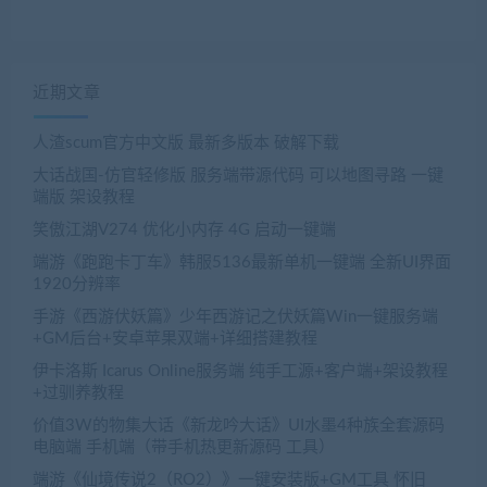
近期文章
人渣scum官方中文版 最新多版本 破解下载
大话战国-仿官轻修版 服务端带源代码 可以地图寻路 一键
端版 架设教程
笑傲江湖V274 优化小内存 4G 启动一键端
端游《跑跑卡丁车》韩服5136最新单机一键端 全新UI界面
1920分辨率
手游《西游伏妖篇》少年西游记之伏妖篇Win一键服务端
+GM后台+安卓苹果双端+详细搭建教程
伊卡洛斯 Icarus Online服务端 纯手工源+客户端+架设教程
+过驯养教程
价值3W的物集大话《新龙吟大话》UI水墨4种族全套源码
电脑端 手机端（带手机热更新源码 工具）
端游《仙境传说2（RO2）》一键安装版+GM工具 怀旧