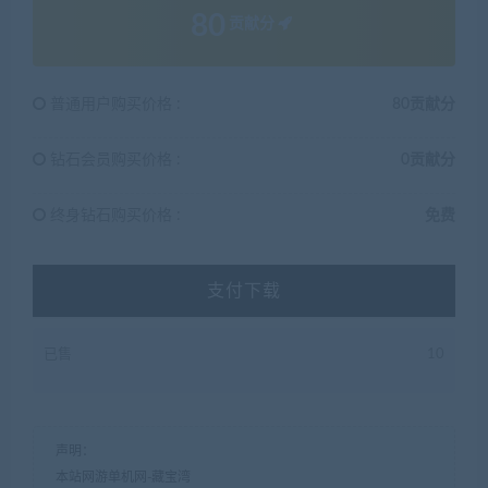
80
贡献分
普通用户购买价格 :
80贡献分
钻石会员购买价格 :
0贡献分
终身钻石购买价格 :
免费
支付下载
已售
10
声明：
本站网游单机网-藏宝湾