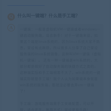
什么叫一键端？什么是手工端？
一键端：一般是虚拟机VM一键端或者windows一
键启动服务端，适合新手！对于一键端来说，如
果这个端是linux系统的，因为linux系统大家不熟
悉，架设有点麻烦，所以很多人分享了自己架设
服务端的linux系统镜像，这种叫VM一键端（虚拟
机一键端）。 还有一种一键端是win系统的，大
部分都是做好了启动服务端的快捷方式之类的，
这种端实际和手工端相差不大了。win系统的一键
端实际就是手工端！我个人认为如果端本身就是
win系统的服务端，那就没必要去弄vm一键端
了！
手工端：游戏服务端需手工安装配置，可以开
服，适合老手，推荐方式！架设更有乐趣！