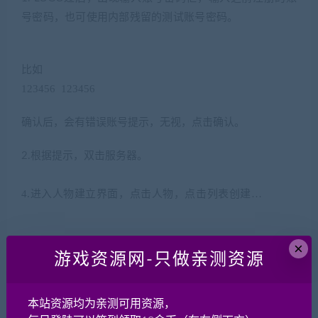
号密码，也可使用内部残留的测试账号密码。
‘ u, u2 \% w8 a! W;
P7 ^
比如
123456 123456
$ y y& @% M7 K5 Q& p5 d \
确认后，会有错误账号提示，无视，点击确认。
* |( n3 J/ o p6 y
根据提示，双击服务器。
2.
$ ~! B, M! e; y
4.
进入人物建立界面，点击人物，点击列表创建
…
( a/ z2 B: I(
C$ w) t2 s8 m
×
‘ A* ?- n’ K4 A6 K* y
游戏资源网-只做亲测资源
==================
关闭服务器部分
======================================
$ v& N2 W2 [ ~%
本站资源均为亲测可用资源，
L- c9 M