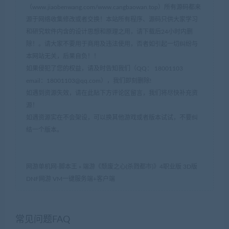
（www.jiaobenwang.com/www.cangbaowan.top）所有源码都来
源于网络收集修改或者交换！本站所有程序、源码只供大家学习
和研究软件内含的设计思想和原理之用，请下载后24小时内删
除！。请大家不要用于商用及违法使用，否者如引起一切纠纷与
本网站无关，后果自负！！
如果侵犯了您的权益，请及时告知我们（QQ： 18001103
email：
18001103@qq.com
），我们即刻删除!
如遇到资源失效，请在此贴下方评论区留言，我们将尽快补充资
源！
如遇资源实在不会架设，可以换其他游戏或者版本试试，不要纠
结一个版本。
网游单机网-脚本王
»
端游《颓废之心(杀戮都市)》4职业版 3D版
DNF网游 VM一键服务端+客户端
常见问题FAQ