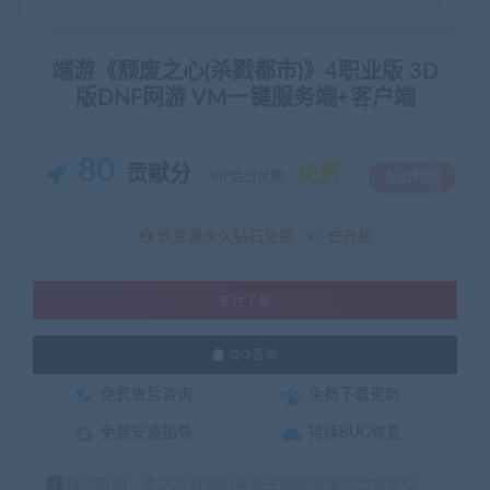
端游《颓废之心(杀戮都市)》4职业版 3D
版DNF网游 VM一键服务端+客户端
80
贡献分
免费
VIP会员优惠:
钻石特权
该资源永久钻石免费
去升级
支付下载
QQ咨询
免费售后咨询
免费下载更新
免费安装指导
持续BUG修复
特别声明：本站所有源码来源于网络收集修改或者交