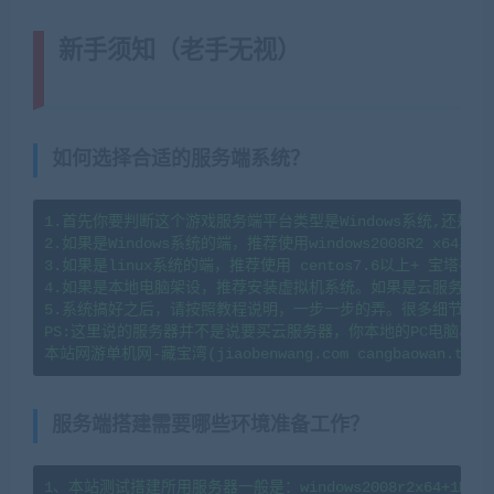
新手须知（老手无视）
(转载注明来
源藏宝湾cangbaowan.top)
如何选择合适的服务端系统？
1.首先你要判断这个游戏服务端平台类型是Windows系统,还是li
2.如果是Windows系统的端，推荐使用windows2008R2 x64系
3.如果是linux系统的端，推荐使用 centos7.6以上+ 宝塔
4.如果是本地电脑架设，推荐安装虚拟机系统。如果是云服务器架
5.系统搞好之后，请按照教程说明，一步一步的弄。很多细节会导
PS:这里说的服务器并不是说要买云服务器，你本地的PC电脑、
服务端搭建需要哪些环境准备工作？
1、本站测试搭建所用服务器一般是：windows2008r2x64+1H2G   l