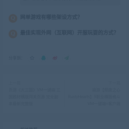
网单游戏有哪些架设方式？
最佳实现外网（互联网）开服玩耍的方式？
分享到：
上一篇
下一篇
页游《大三国》VM一键端 三
端游【颓废之心
国题材横版闯关页游 完全副
RustyHearts】9职业横版格斗
本最新完整版
VM一键端+客户端