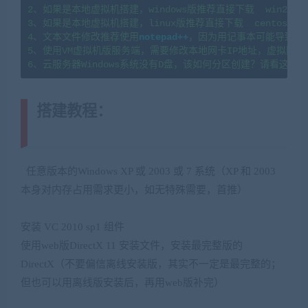
2、如果是本地虚拟机搭建，windows版推荐直接下载  win2008
3、如果是本地虚拟机搭建，linux版推荐直接下载  centos7.
4、文本文件修改推荐使用
notepad++
，因为用记事本可能导致文
5、使用VM虚拟机版服务端，需要修改本地网卡IP地址，虚拟网卡
搭建教程：
(转载注明来源
jiaobenwang.com)
任意版本的
Windows XP
或
2003
或
7
系统（
XP
和
2003
本身对内存占用需求更小，如无特殊需要，首推）
& a: _9 |’ O7
g( a. M8 o! B/ [$ t* D
安装
VC 2010 sp1
组件
% }0 F. K0 x- y( K; C+ \2 ~
使用
web
版
DirectX 11
安装文件，安装最完整版的
DirectX
（不要偏信离线安装版，其实不一定是最完整的；
但也可以用离线版安装后，再用
web
版补完）
( M