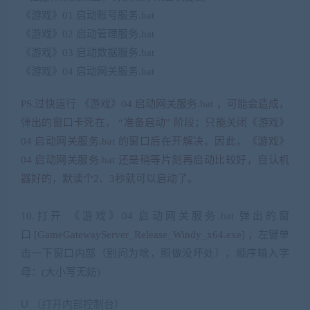
《游戏》
01
启动账号服务
.bat
《游戏》
02
启动管理服务
.bat
《游戏》
03
启动数据服务
.bat
$ a6 e# i) i’ T+ t/ J3 e0 r/ c
《游戏》
04
启动网关服务
.bat
% K1 d5 C# d* s# T% h! ?
PS.
过快运行 《游戏》
04
启动网关服务
.bat
，可能会造成，
弹出的窗口卡死在，
“
准备启动
”
阶段；只能关闭《游戏》
04
启动网关服务
.bat
的窗口后在开解决。因此，《游戏》
04
启动网关服务
.bat
还是稍等片刻再启动比较好，自认机
器好的，默读个
2
、
3
秒就可以启动了。
% G9 q) R$ N, I3 s. i- X+ Q- ~
10.
打开 《游戏》
04
启动网关服务
.bat
弹出的窗
口
[GameGatewayServer_Release_Windy_x64.exe]
，左键单
击一下窗口内部（别问为啥，照做没坏处），顺序输入字
母：
(
大小写无妨
)
U
（打开内部控制台）
% B O; ^0 d$ b: }’ Q