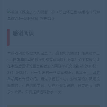
感谢阅读
(转载注明来源 网游单机网
cangbaowan.top)
本游戏架设教程就到这里了，感谢您的阅读！如果脚本王
——网游单机网
的教程对您有帮助欢迎分享！如果有疑问请
在本贴后面评论留言或者加入网游单机交流群讨论QQ群：
336404386。对于架设的一些基本知识，脚本王
——网游
单机网
有专题介绍，请先掌握基本功，游戏架设实际是很
简单的，小白也能学会！实在不会架设的，只要是我们的
永久会员，免费提供远程教学一次！