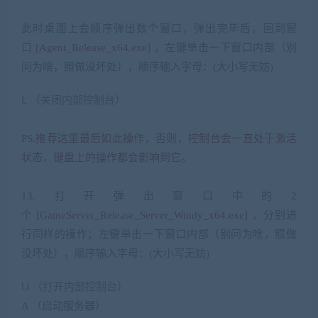
. p3 r7 S. I V3 D5 \
此时桌面上会顺序弹出数个窗口，弹出完毕后，回到窗
口
[Agent_Release_x64.exe]
，左键单击一下窗口内部（别
问为啥，照做没坏处），顺序输入字母：
(
大小写无妨
)
L
（关闭内部控制台）
2 x$ H! `1 o( {3 U ~( A
& t$ q( q, O. v. V n4 ~; y- K
PS.
推荐这里最后如此操作，否则，控制台会一直处于激活
状态，键盘上的操作都会影响到它。
5 Q( x3 M4 `% Y
/ n, |) r7 w8 }* U. |) M
13.
打开弹出窗口中的
2
个
[GameServer_Release_Server_Windy_x64.exe]
，分别进
行同样的操作；左键单击一下窗口内部（别问为啥，照做
没坏处），顺序输入字母：
(
大小写无妨
)
U
（打开内部控制台）
A
（启动服务器）
1 O& C: N: ^! I; H8 c5 G” l