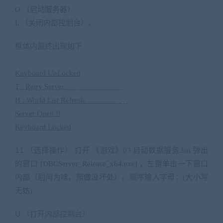
O
（启动服务器）
& m& K& h. ?8 u
L
（关闭内部控制台）
。
框体内最终出现如下
# v’ U; K s I: q9 ~% M% G
8 {! D4 e- d7 {9 f! t
Keyboard UnLocked
T : Retry Server.
6 C. q- G’ I. C3 D w. B6 S
H : World List Refresh.
2 v* C* c* t: n; I; }
Server Open !!
Keyboard Locked
（选择操作） 打开 《游戏》
03
启动数据服务
.bat
弹出
11.
的窗口
[DBCServer_Release_x64.exe]
，左键单击一下窗口
内部（别问为啥，照做没坏处），顺序输入字母：
(
大小写
无妨
)
U
（打开内部控制台）