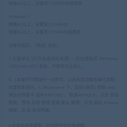
物理
6G
以上，设置至少
2048MB
或更高
Windows 7
7 o+ `0 R3 ~6 m
物理
4G
以上，设置至少
2048MB
物理
6G
以上，设置至少
2048MB
或更高
设置完成后，
[
确定
]
退出。
7.左键单击
[
打开该虚拟机电源
]
，启动虚拟机
[Windows
2003 X64 SP2]
系统，并等待完全进入。
: F: F( h4 C& u- }. P4 M
（本操作只需操作一次即可，以后再启动服务端可忽略）
8.
在虚拟系统内，
C:\Rustyserver
下，启动
[
网页
]
控制
.cmd
，
弹出的界面中
选中
APACHE2
，
取消
MYSQLX
，点击 启动
按钮，等待 启动 按钮 变成
停止 按钮
；点击 退出
ESSamp
按钮
，选
否
关闭界面。
/ r* q” x; u! R) M: b) t; X: ?+ N5 Q9 f
: P/ g8 Z7 ^2 K# o4 Y
9.
在虚拟系统桌面，分别顺序双击快捷键：