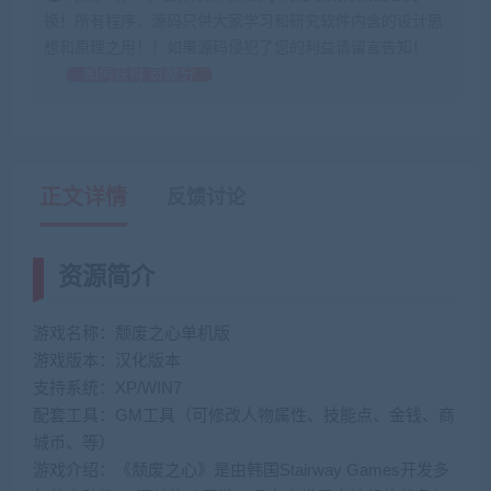
换！所有程序、源码只供大家学习和研究软件内含的设计思
想和原理之用！！如果源码侵犯了您的利益请留言告知！
如何获得 贡献分
正文详情
反馈讨论
资源简介
游戏名称：颓废之心单机版
游戏版本：汉化版本
支持系统：XP/WIN7
配套工具：GM工具（可修改人物属性、技能点、金钱、商
城币、等）
游戏介绍：《颓废之心》是由韩国Stairway Games开发多