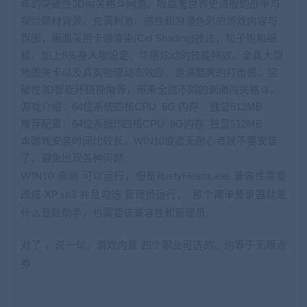
年的突破性3D闯关格斗网游。吸血鬼世界史诗般的战争与
探险题材背景，充满刺激、感性和浪漫色彩的游戏内容与
氛围，画面采用卡通渲染(Cel Shading)技法，粒子饱和细
腻，加上8头身人物设定、华丽炫动的技能特效、全真大型
地图关卡以及真实物理动态效应、饱满酷爽的打击感、突
破性3D智能环绕视角等，带来全然不同的刺激闯关格斗。
游戏介绍：64位系统四核CPU 6G 内存 独显512MB
推荐配置：64位系统I5四核CPU 8G内存 独显512MB
本游戏安装时间比较长，WIN10或者无耐心者就不要安装
了，避免出现各种问题。
WIN10 亲测 可以运行，但是RustyHearts.exe 兼容性需要
改成 XP sp3 并且勾选 管理员运行， 那个简单登录器就是
什么登陆助手，也需要该兼容性和管理员。
对了 ，说一句，游戏内是 四个职业可选的。约等于无限点
券