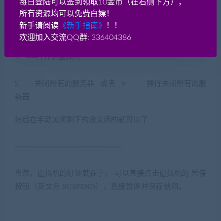
每日登陆可以签到领取10金币（在右侧下方），
6 Y3 U1 n5 a4 v, j
所有资源均可以免费白嫖！
直接在 《游戏》
01
启动账号服务
.bat
这个弹出的窗口里顺
新手请阅读
《新手指南》
！！
序输入
欢迎加入交流QQ群: 336404386
9 w; i( O- g$ W: [
U —-
打开键盘输入
/ U j6 Y$ U. `. ^+ u) N1 q* B
( B2 q0 \” X5 ^6 ^ U( i) C5 O
5 —-
关闭所有的服务器
或者
9 —–
强行关闭所有的服
务器
; @” o0 b, Q r2 t9 T
然后在手动关闭剩下的没关闭的就可以了
% k0 J; [: c, s( H7 f. r
~~~~~~~~~~~~~~~~~~~~~~~~~~~
” Y4 s6 H’ i” F% B# k2 O2 G
当然，虚拟机的好处就在于， 可以直接点击虚拟机的 暂停
按钮（英文名
SUSPEND
），直接暂停并保存快照。
, J2 z/ g+
e _0 Q. t$ T/ V
7 ]# ^3 T3 `8 H4 n, {7 `