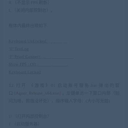
R
（不显示
FPS
刷新）
L
（关闭内部控制台）
。
8 @2 e4 F3 n R2 b+ m
框体内最终出现如下
?, ^” ~! y$ a8 V1 d1 k& d’ H9 ^
Keyboard UnLocked
* }; q+ l9 H’ [6 R
‘0’ TestLog
‘F’ Printf Connect
+ }! m% }% H5 U4 L& c: J
Show FPS : Off
) X” v% D& |* X$ w7 H3 l
Keyboard Locked
打开 《游戏》
01
启动账号服务
.bat
弹出的窗
12.
口
[Agent_Release_x64.exe]
，左键单击一下窗口内部（别
问为啥，照做没坏处），顺序输入字母：
(
大小写无妨
)
* I” I d3 I( K
U
（打开内部控制台）
8 g- d2 E/ ?4 y’ Y* c+ J! f
1
（启动服务器）