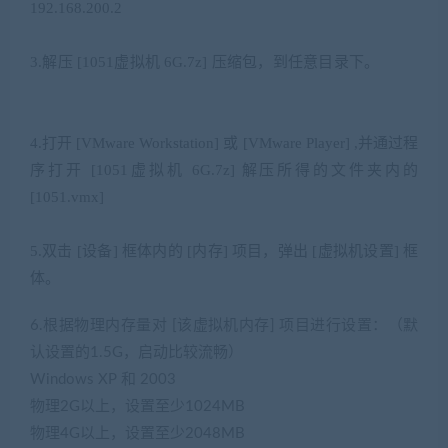
192.168.200.2
4 k2 l# F. k; `3 t* E2 p# i, k! u
3.
解压
[1051
虚拟机
6G.7z]
压缩包，到任意目录下。
/ i4 ~4 T-
s: s* R
9 t6 U& w3 _ V0 m* a4 K; x* x2 f
4.
打开
[VMware Workstation]
或
[VMware Player] ,
并通过程
序打开
[1051
虚拟机
6G.7z]
解压所得的文件夹内的
[1051.vmx]
0 m; q1 g* M) G8 F a. @( Q; i. Y0 \
5.
双击
[
设备
]
框体内的
[
内存
]
项目，弹出
[
虚拟机设置
]
框
体。
6.根据物理内存量对
[
该虚拟机内存
]
项目进行设置：（默
认设置的
1.5G
，启动比较流畅）
Windows XP
和
2003
物理
2G
以上，设置至少
1024MB
物理
4G
以上，设置至少
2048MB