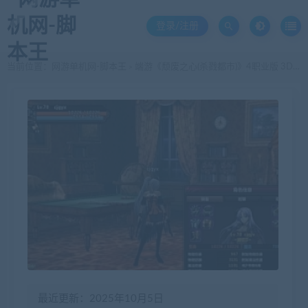
登录/注册
当前位置：
网游单机网-脚本王
端游《颓废之心(杀戮都市)》4职业版 3D版DNF网游 VM一键服务端+客户端
>
最近更新：2025年10月5日