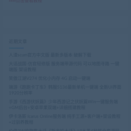
»»»»点击查看教程
近期文章
人渣scum官方中文版 最新多版本 破解下载
大话战国-仿官轻修版 服务端带源代码 可以地图寻路 一键
端版 架设教程
笑傲江湖V274 优化小内存 4G 启动一键端
端游《跑跑卡丁车》韩服5136最新单机一键端 全新UI界面
1920分辨率
手游《西游伏妖篇》少年西游记之伏妖篇Win一键服务端
+GM后台+安卓苹果双端+详细搭建教程
伊卡洛斯 Icarus Online服务端 纯手工源+客户端+架设教程
+过驯养教程