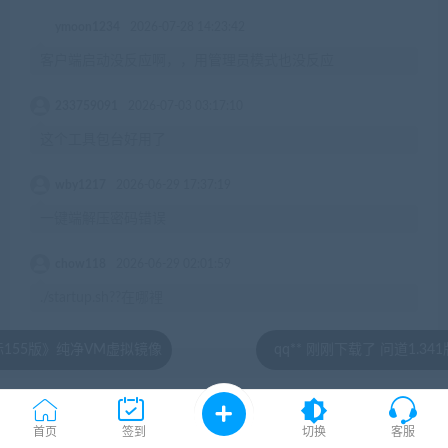
ymoon1234
2026-07-28 14:23:42
客户端启动没反应啊，，用管理员模式也没反应
233759091
2026-07-03 03:17:10
这个工具包台好用了
wby1217
2026-06-29 17:37:19
一键端解压密码错误
chow118
2026-06-29 02:01:59
./startup.sh??在哪裡
M虚拟镜像
qq** 刚刚下载了 问道1.341版本模拟端 有5个
© 2020 by jiaobenwang.com All rights reserved
湘ICP备18020817号
首页
签到
切换
客服