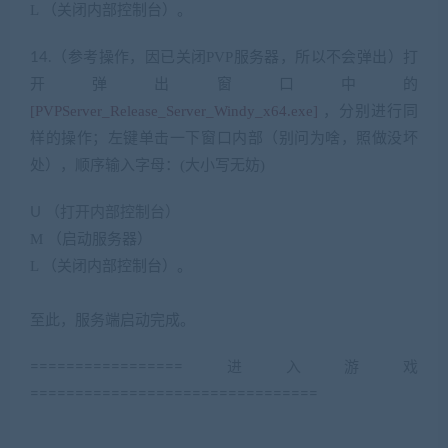
L
（关闭内部控制台）。
（参考操作，因已关闭
PVP
服务器，所以不会弹出）打
14.
开弹出窗口中的
[PVPServer_Release_Server_Windy_x64.exe]
，分别进行同
样的操作；左键单击一下窗口内部（别问为啥，照做没坏
处），顺序输入字母：
(
大小写无妨
)
U
（打开内部控制台）
. a0 B: P* E+ A$ ]
M
（启动服务器）
L
（关闭内部控制台）。
6 x” `! j! _( s& f. a
+ w( ~0 D” u9 n- _5 @ i* e% P
至此，服务端启动完成。
=================进入游戏
================================
9 c8 M* ^” M4 n& x/
_* ] u; h