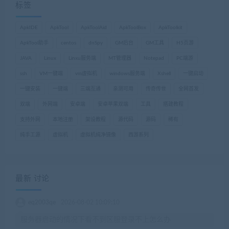
标签
ApkIDE
ApkTool
ApkToolAid
ApkToolBox
ApkToolkit
ApkTool助手
centos
dnSpy
GM后台
GM工具
H5页游
JAVA
Linux
Linxu服务端
MT管理器
Notepad
PC端游
ssh
VM一键端
vm虚拟机
windows服务端
Xshell
一键启动
一键安装
一键端
三端互通
亲测可用
传奇传世
全网首发
双端
外网端
安卓端
安卓苹果双端
工具
搭建教程
支持外网
本地注册
架设教程
源代码
源码
稀有
纯手工源
虚拟机
虚拟机纯净镜像
西游系列
最新 讨论
eq2003qe
2026-08-02 10:09:10
服务器启动的情况下看不到区服登录不上怎么办