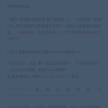
# x, b& P& J; W0 g+ `# r( \
回到物理系统：
x. m” F” ^- V# W# G% \
1.
解压
[
杀戮都市国际版 客户端整合
.7z]
（
7ZIP
压缩）压缩
分包 到任意盘符
任意新建文件夹
下，例如
F:\
杀戮都市国际
版。
（在解压时，请手动创建一个文件夹或提取到同名文
件夹下）
, E* M( a+ ~- [( ~1 M4 t
2.
运行
颓废登录助手
,
修复
4.30XTRAP
错误
.exe
。
第一次启动先按这个，下次就不用按了
3.按照提示，点击
（注入
HOST
参数，屏蔽
XTRAP
联网）
在
服务器地址
内输入
192.168.200.11
，登陆
9 {! y9 m7 q! o$ I1 y
===========
游戏内登录部分
==================================
( I” ^8 r” _5 f1 F7 z. }6 w
过后，出现输入账号密码框，输入之前注册的账
1. LOGO