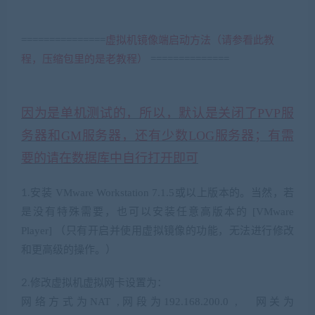
===============
虚拟机镜像端启动方法（请参看此教
程，压缩包里的是老教程）
==============
, [* a& ]1 ^- u( W( |2
S& L
因为是单机测试的，所以，默认是关闭了
PVP
服
务器和
GM
服务器，还有少数
LOG
服务器；有需
要的请在数据库中自行打开即可
安装
VMware Workstation 7.1.5
或以上版本的。当然，若
1.
是没有特殊需要，也可以安装任意高版本的
[VMware
Player]
（只有开启并使用虚拟镜像的功能，无法进行修改
和更高级的操作。）
* E4 x; Q Y8 S; u, B Q3 q! G
修改虚拟机虚拟网卡设置为：
2.
* }5 `( R9 T1 q! y. k* ~
网络方式为
NAT ,
网段为
192.168.200.0 ,
网关为