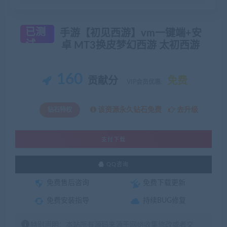
已测
手游【初见西游】vm一键端+安
试
卓 MT3换皮梦幻西游 太初西游
160
贡献分
免费
VIP会员优惠:
该资源永久钻石免费
去升级
钻石特权
支付下载
QQ咨询
免费售后咨询
免费下载更新
免费安装指导
持续BUG修复
特别声明：本站所有源码来源于网络收集修改或者交