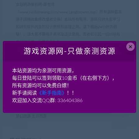
本站网游单机网-藏宝湾
（www.jiaobenwang.com/www.cangbaowan.top）所有源码都来
源于网络收集修改或者交换！本站所有程序、源码只供大家学习
和研究软件内含的设计思想和原理之用，请下载后24小时内删
除！。请大家不要用于商用及违法使用，否者如引起一切纠纷与
本网站无关，后果自负！！
×
如果侵犯了您的权益，请及时告知我们（QQ： 18001103
游戏资源网-只做亲测资源
email：
18001103@qq.com
），我们即刻删除!
如遇到资源失效，请在此贴下方评论区留言，我们将尽快补充资
本站资源均为亲测可用资源，
源！
每日登陆可以签到领取10金币（在右侧下方），
如遇资源实在不会架设，可以换其他游戏或者版本试试，不要纠
所有资源均可以免费白嫖！
结一个版本。
新手请阅读
《新手指南》
！！
欢迎加入交流QQ群: 336404386
网游单机网-脚本王
»
手游【初见西游】vm一键端+安卓 MT3换皮
梦幻西游 太初西游