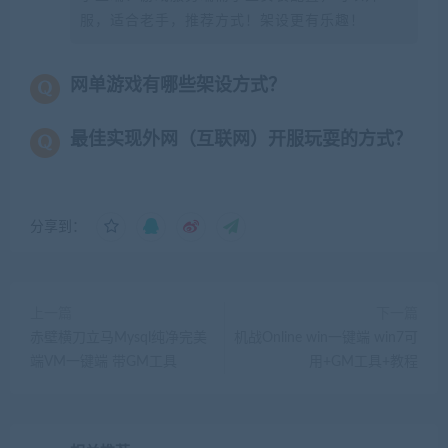
服，适合老手，推荐方式！架设更有乐趣！
网单游戏有哪些架设方式？
最佳实现外网（互联网）开服玩耍的方式？
分享到：
上一篇
下一篇
赤壁横刀立马Mysql纯净完美
机战Online win一键端 win7可
端VM一键端 带GM工具
用+GM工具+教程