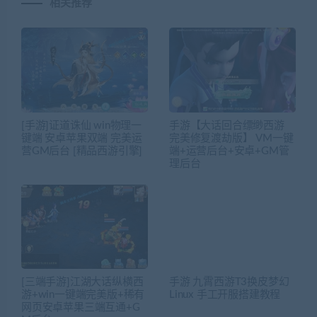
相关推荐
[手游]证道诛仙 win物理一
手游【大话回合缥缈西游
键端 安卓苹果双端 完美运
完美修复渡劫版】 VM一键
营GM后台 [精品西游引擎]
端+运营后台+安卓+GM管
理后台
[三端手游]江湖大话纵横西
手游 九霄西游T3换皮梦幻
游+win一键端完美版+稀有
Linux 手工开服搭建教程
网页安卓苹果三端互通+G