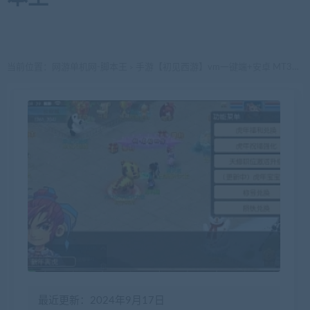
当前位置：
网游单机网-脚本王
手游【初见西游】vm一键端+安卓 MT3换皮梦幻西游 太初西游
>
最近更新：2024年9月17日