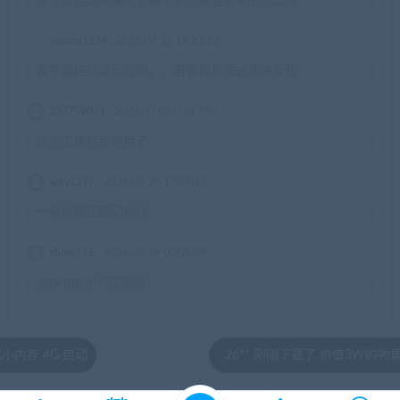
服务器启动的情况下看不到区服登录不上怎么办
ymoon1234
2026-07-28 14:23:42
客户端启动没反应啊，，用管理员模式也没反应
233759091
2026-07-03 03:17:10
这个工具包台好用了
wby1217
2026-06-29 17:37:19
一键端解压密码错误
chow118
2026-06-29 02:01:59
./startup.sh??在哪裡
启动
26** 刚刚下载了 价值3W的物集大话《新龙吟
© 2020 by jiaobenwang.com All rights reserved
湘ICP备18020817号