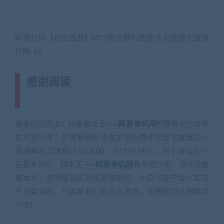
感谢阅读
(转载注明来源 藏宝湾
cangbaowan.top)
感谢您的阅读！如果脚本王
——网游单机网
的教程对您有帮
助欢迎分享！如果有疑问请在本贴后面评论留言或者加入
网游单机交流群讨论QQ群：371342465。对于架设的一
些基本知识，脚本王
——网游单机网
有专题介绍，请先掌握
基本功，游戏架设实际是很简单的，小白也能学会！实在
不会架设的，只要是我们的永久会员，免费提供远程教学
一次！