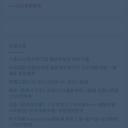
»»»»点击查看教程
近期文章
人渣scum官方中文版 最新多版本 破解下载
大话战国-仿官轻修版 服务端带源代码 可以地图寻路 一键
端版 架设教程
笑傲江湖V274 优化小内存 4G 启动一键端
端游《跑跑卡丁车》韩服5136最新单机一键端 全新UI界面
1920分辨率
手游《西游伏妖篇》少年西游记之伏妖篇Win一键服务端
+GM后台+安卓苹果双端+详细搭建教程
伊卡洛斯 Icarus Online服务端 纯手工源+客户端+架设教程
+过驯养教程