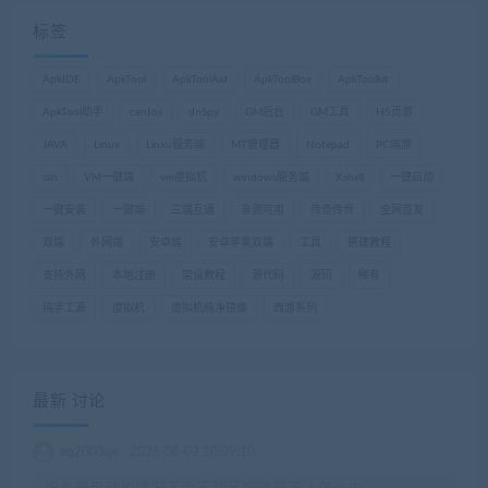
标签
ApkIDE
ApkTool
ApkToolAid
ApkToolBox
ApkToolkit
ApkTool助手
centos
dnSpy
GM后台
GM工具
H5页游
JAVA
Linux
Linxu服务端
MT管理器
Notepad
PC端游
ssh
VM一键端
vm虚拟机
windows服务端
Xshell
一键启动
一键安装
一键端
三端互通
亲测可用
传奇传世
全网首发
双端
外网端
安卓端
安卓苹果双端
工具
搭建教程
支持外网
本地注册
架设教程
源代码
源码
稀有
纯手工源
虚拟机
虚拟机纯净镜像
西游系列
最新 讨论
eq2003qe
2026-08-02 10:09:10