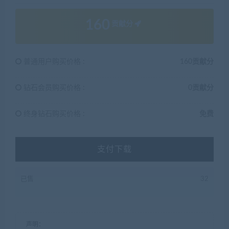
160
贡献分
普通用户购买价格 :
160贡献分
钻石会员购买价格 :
0贡献分
终身钻石购买价格 :
免费
支付下载
已售
32
声明：