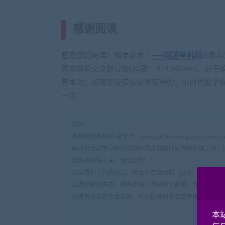
感谢阅读
(转载注明来源 藏宝湾 can
感谢您的阅读！如果脚本王
——网游单机网
的教程
网游单机交流群讨论QQ群：371342465。对
基本功，游戏架设实际是很简单的，小白也能学
一次！
声明：
本站网游单机网-藏宝湾（www.jiaobenwang.com/w
码只供大家学习和研究软件内含的设计思想和原理之用，
纷与本网站无关，后果自负！！
如果侵犯了您的权益，请及时告知我们（QQ： 18001103 e
如遇到资源失效，请在此贴下方评论区留言，我们将尽快
如遇资源实在不会架设，可以换其他游戏或者版本试试，
本