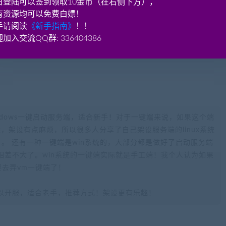
日登陆可以签到领取10金币（在右侧下方），
，登录器，账号端全部源码，可正常编译）
有资源均可以免费白嫖！
手请阅读
《新手指南》
！！
加入交流QQ群: 336404386
ndows一键启动服务端，适合新手！对于一键端来说，如果这个端
不熟悉，架设有点麻烦，所以很多人分享了自己架设服务端的linux系统
。 还有一种一键端是win系统的，大部分都是做好了启动服务端
相差不大了。win系统的一键端实际就是手工端！我个人认为如果
要去弄vm一键端了！
以开服，适合老手，推荐方式！架设更有乐趣！