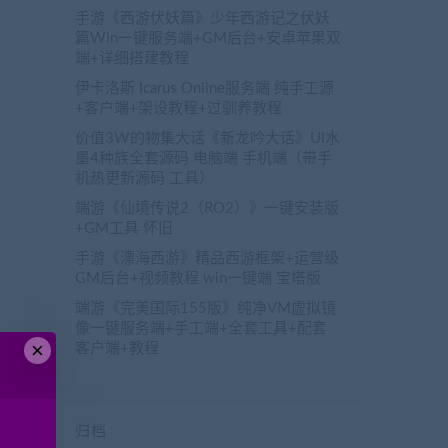
手游《西游伏妖篇》少年西游记之伏妖
篇Win一键服务端+GM后台+安卓苹果双
端+详细搭建教程
伊卡洛斯 Icarus Online服务端 纯手工源
+客户端+架设教程+过驯养教程
价值3W的物集大话《新龙吟大话》UI水
墨4种族全套源码 电脑端 手机端（带手
机热更新源码 工具）
端游《仙境传说2（RO2）》一键安装版
+GM工具 怀旧
手游《漂海西游》精品西游框架+运营级
GM后台+视频教程 win一键端 宝塔版
端游《完美国际155版》纯净VM虚拟镜
像一键服务端+手工端+全套工具+配套
×
客户端+教程
归档