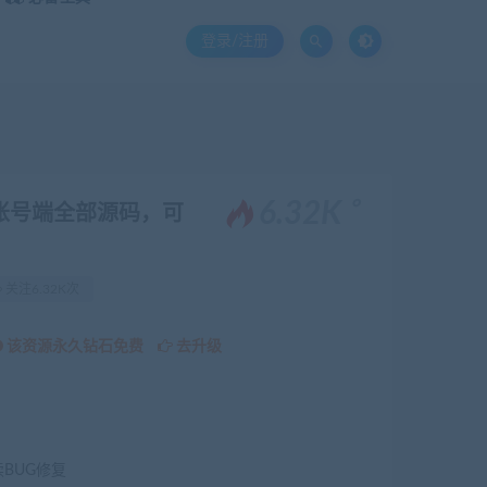
登录/注册
。
6.32K
账号端全部源码，可
关注6.32K次
该资源永久钻石免费
去升级
续BUG修复