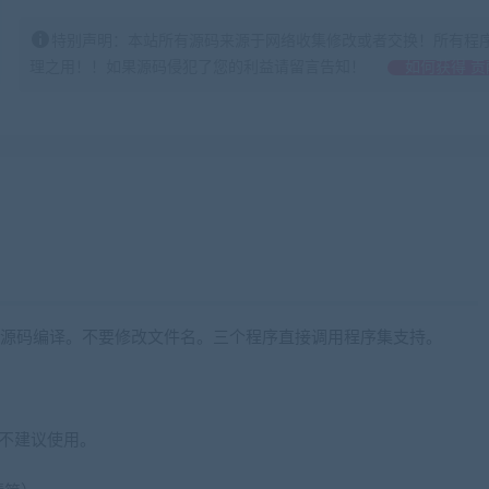
特别声明：本站所有源码来源于网络收集修改或者交换！所有程
理之用！！如果源码侵犯了您的利益请留言告知！
如何获得 贡
行源码编译。不要修改文件名。三个程序直接调用程序集支持。
多不建议使用。