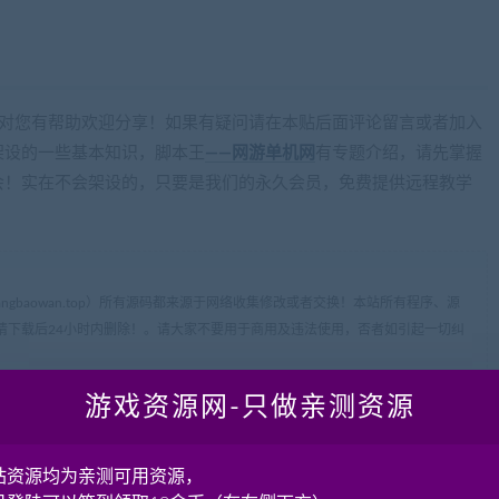
gbaowan.top)
对您有帮助欢迎分享！如果有疑问请在本贴后面评论留言或者加入
于架设的一些基本知识，脚本王
——网游单机网
有专题介绍，请先掌握
会！实在不会架设的，只要是我们的永久会员，免费提供远程教学
ww.cangbaowan.top）所有源码都来源于网络收集修改或者交换！本站所有程序、源
请下载后24小时内删除！。请大家不要用于商用及违法使用，否者如引起一切纠
mail：
18001103@qq.com
），我们即刻删除!
游戏资源网-只做亲测资源
补充资源！
不要纠结一个版本。
站资源均为亲测可用资源，