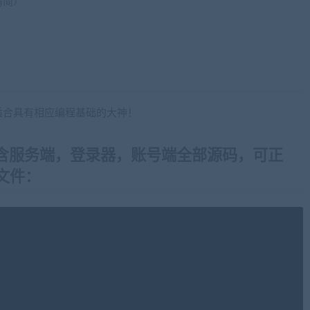
精简）
iaobenwang.com)
适合具有相应编程基础的大神！
(内含服务端，登录器，账号端全部源码，可正
文件：