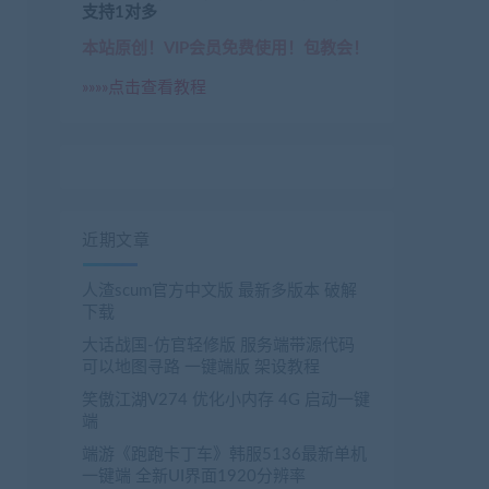
支持1对多
本站原创！VIP会员免费使用！包教会！
»»»»点击查看教程
近期文章
人渣scum官方中文版 最新多版本 破解
下载
大话战国-仿官轻修版 服务端带源代码
可以地图寻路 一键端版 架设教程
笑傲江湖V274 优化小内存 4G 启动一键
端
端游《跑跑卡丁车》韩服5136最新单机
一键端 全新UI界面1920分辨率