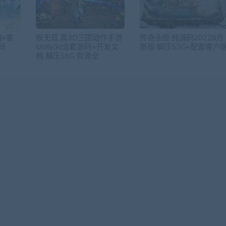
端+客
极无双 真3D三国动作手游
传奇永恒 纯源码20228月
码
Unity3d全套源码+开发文
新版 解压53G+配套客户
档 解压16G 资源全