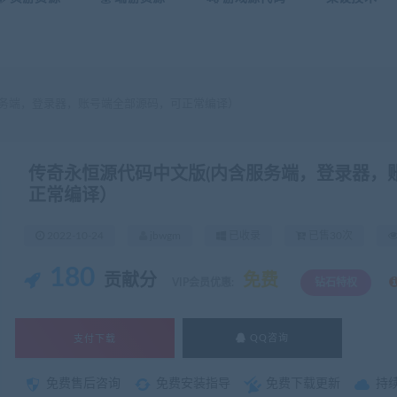
服务端，登录器，账号端全部源码，可正常编译）
传奇永恒源代码中文版(内含服务端，登录器，
正常编译）
2022-10-24
jbwgm
已收录
已售30次
180
贡献分
免费
VIP会员优惠:
钻石特权
支付下载
QQ咨询
免费售后咨询
免费安装指导
免费下载更新
持