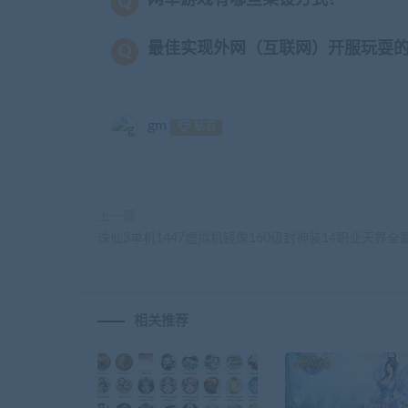
网单游戏有哪些架设方式？
最佳实现外网（互联网）开服玩耍
gm
钻石
上一篇
诛仙3单机1447虚拟机镜像160级封神装14职业天界全
相关推荐