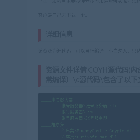
（注：游戏登录器源码去除无用验证码功能，更
客户端自己去下载一个。
详细信息
(网游单机网-藏宝湾www.j
该资源为源代码，可以自行编译，小白勿入，只
资源文件详情 CQYH源代码
常编译）\c源代码\包含了以下
____账号服务器

________账号服务器\账号服务器.sln

________账号服务器\.vs

________账号服务器\账号服务器

____程序集

________程序集\BouncyCastle.Crypto.dll

________程序集\LumiSoft.Net.dll
