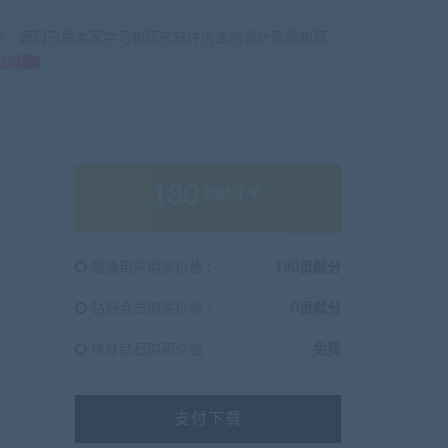
序、源码只供大家学习和研究软件内含的设计思想和原
献分
180
贡献分
普通用户购买价格 :
180贡献分
钻石会员购买价格 :
0贡献分
终身钻石购买价格 :
免费
支付下载