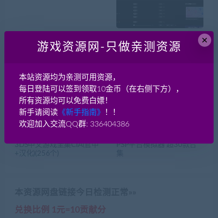
GBC中文游戏ROM全集(22
[工具]【2024更新】WeMo
×
游戏资源网-只做亲测资源
7个)
d单机游戏修改器破/解版
支持2500+游戏 支持幻兽
帕鲁修改
本站资源均为亲测可用资源，
每日登陆可以签到领取10金币（在右侧下方），
所有资源均可以免费白嫖！
新手请阅读
《新手指南》
！！
欢迎加入交流QQ群: 336404386
3DS中文游戏全集CIA(官中
PSP平台模拟器 超30款合
+汉化)(256个)
集
本资源网盘链接今日检测正常»»
兑换比例 1元=10贡献分