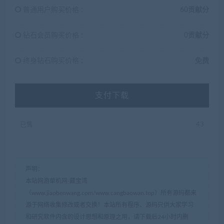
普通用户购买价格 :
60贡献分
钻石会员购买价格 :
0贡献分
终身钻石购买价格 :
免费
支付下载
已售
43
声明：
本站网游单机网-藏宝湾
（www.jiaobenwang.com/www.cangbaowan.top）所有源码都来
源于网络收集修改或者交换！本站所有程序、源码只供大家学习
和研究软件内含的设计思想和原理之用，请下载后24小时内删