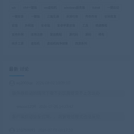
ssh
VM一键端
vm虚拟机
windows服务端
Xshell
一键启动
一键安装
一键端
三端互通
亲测可用
传奇传世
全网首发
双端
外网端
安卓端
安卓苹果双端
工具
搭建教程
支持外网
本地注册
架设教程
源代码
源码
稀有
纯手工源
虚拟机
虚拟机纯净镜像
西游系列
最新 讨论
eq2003qe
2026-08-02 10:09:10
服务器启动的情况下看不到区服登录不上怎么办
ymoon1234
2026-07-28 14:23:42
客户端启动没反应啊，，用管理员模式也没反应
233759091
2026-07-03 03:17:10