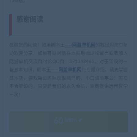
1.63版。
感谢阅读
(转载注明来源 藏宝湾
cangbaowan.top)
感谢您的阅读！如果脚本王
——网游单机网
的教程对您有帮
助欢迎分享！如果有疑问请在本贴后面评论留言或者加入
网游单机交流群讨论QQ群：371342465。对于架设的一
些基本知识，脚本王
——网游单机网
有专题介绍，请先掌握
基本功，游戏架设实际是很简单的，小白也能学会！实在
不会架设的，只要是我们的永久会员，免费提供远程教学
一次！
60
贡献分