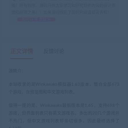
换！所有程序、源码只供大家学习和研究软件内含的设计思
想和原理之用！！如果源码侵犯了您的利益请留言告知！
如何获得 贡献分
正文详情
反馈讨论
源简介：
本站收录的是Winkawaks模拟器1.63版本，整合全部673
个游戏，含预览图和中文游戏列表。
值得一提的是，Winkawaks最新版本是1.65，支持698个
游戏，但界面列表只有英文游戏名。多出的20几个游戏并
不热门，但中文游戏列表却亲切很多，因此最终选择了