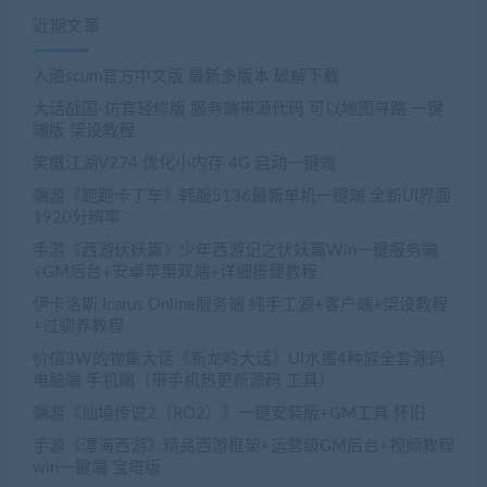
近期文章
人渣scum官方中文版 最新多版本 破解下载
大话战国-仿官轻修版 服务端带源代码 可以地图寻路 一键
端版 架设教程
笑傲江湖V274 优化小内存 4G 启动一键端
端游《跑跑卡丁车》韩服5136最新单机一键端 全新UI界面
1920分辨率
手游《西游伏妖篇》少年西游记之伏妖篇Win一键服务端
+GM后台+安卓苹果双端+详细搭建教程
伊卡洛斯 Icarus Online服务端 纯手工源+客户端+架设教程
+过驯养教程
价值3W的物集大话《新龙吟大话》UI水墨4种族全套源码
电脑端 手机端（带手机热更新源码 工具）
端游《仙境传说2（RO2）》一键安装版+GM工具 怀旧
手游《漂海西游》精品西游框架+运营级GM后台+视频教程
win一键端 宝塔版