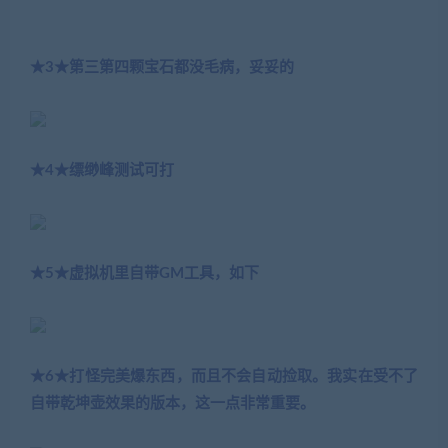
★3★第三第四颗宝石都没毛病，妥妥的
★4★缥缈峰测试可打
★5★虚拟机里自带GM工具，如下
★6★打怪完美爆东西，而且不会自动捡取。我实在受不了
自带乾坤壶效果的版本，这一点非常重要。