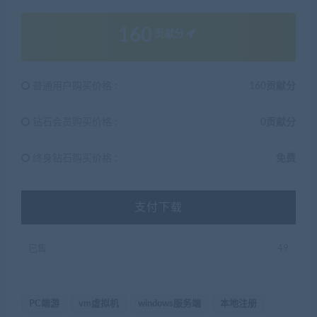
160
贡献分
普通用户购买价格 :
160贡献分
钻石会员购买价格 :
0贡献分
终身钻石购买价格 :
免费
支付下载
已售
49
PC端游
vm虚拟机
windows服务端
本地注册