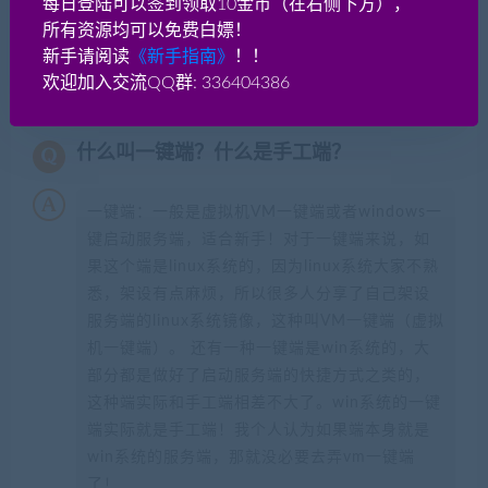
每日登陆可以签到领取10金币（在右侧下方），
所有资源均可以免费白嫖！
新手请阅读
《新手指南》
！！
常见问题FAQ
欢迎加入交流QQ群: 336404386
什么叫一键端？什么是手工端？
一键端：一般是虚拟机VM一键端或者windows一
键启动服务端，适合新手！对于一键端来说，如
果这个端是linux系统的，因为linux系统大家不熟
悉，架设有点麻烦，所以很多人分享了自己架设
服务端的linux系统镜像，这种叫VM一键端（虚拟
机一键端）。 还有一种一键端是win系统的，大
部分都是做好了启动服务端的快捷方式之类的，
这种端实际和手工端相差不大了。win系统的一键
端实际就是手工端！我个人认为如果端本身就是
win系统的服务端，那就没必要去弄vm一键端
了！