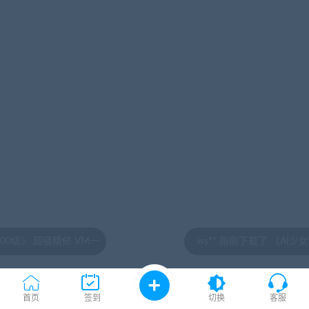
VM一
ws** 刚刚下载了 《AI少女》最新整合免安
首页
签到
切换
客服