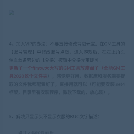
4、
加入VIP的办法：不要直接修改背包元宝。在GM工具的
【账号管理】中修改账号点数，进入游戏后，在左上角头
像血蓝条旁边的【兑换】按钮中兑换元宝即可。
更新了一个ffmtw大大写的GM工具放度盘了（全能GM工
具2020这个文件夹
），感觉更好用，数据库和服务端要提
取的文件我都配置好了，直接用就可以（可能要安装.net4
框架，目录里有安装程序，微软下载的，放心装），
有坛友反馈GM工具2018报毒，我从虚拟机里拷出来查杀
了一下确实，所以推荐用2020版的。
5、
解决只显示头不显示衣服的BUG文字描述：
点开人物属性面板