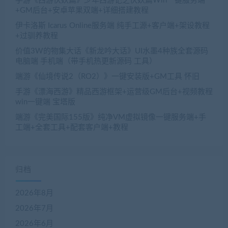
手游《西游伏妖篇》少年西游记之伏妖篇Win一键服务端
+GM后台+安卓苹果双端+详细搭建教程
伊卡洛斯 Icarus Online服务端 纯手工源+客户端+架设教程
+过驯养教程
价值3W的物集大话《新龙吟大话》UI水墨4种族全套源码
电脑端 手机端（带手机热更新源码 工具）
端游《仙境传说2（RO2）》一键安装版+GM工具 怀旧
手游《漂海西游》精品西游框架+运营级GM后台+视频教程
win一键端 宝塔版
端游《完美国际155版》纯净VM虚拟镜像一键服务端+手
工端+全套工具+配套客户端+教程
归档
2026年8月
2026年7月
2026年6月