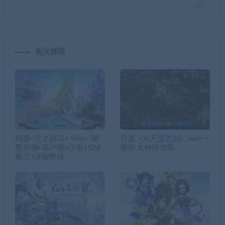
用！
相关推荐
网游<光之封印> Win一键
页游《大天使之剑》 win一
服务端+客户端+注册+GM
键端 大神修改版
模式+详细教程