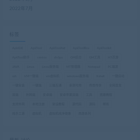
2022年7月
标签
ApkIDE
ApkTool
ApkToolAid
ApkToolBox
ApkToolkit
ApkTool助手
centos
dnSpy
GM后台
GM工具
H5页游
JAVA
Linux
Linxu服务端
MT管理器
Notepad
PC端游
ssh
VM一键端
vm虚拟机
windows服务端
Xshell
一键启动
一键安装
一键端
三端互通
亲测可用
传奇传世
全网首发
双端
外网端
安卓端
安卓苹果双端
工具
搭建教程
支持外网
本地注册
架设教程
源代码
源码
稀有
纯手工源
虚拟机
虚拟机纯净镜像
西游系列