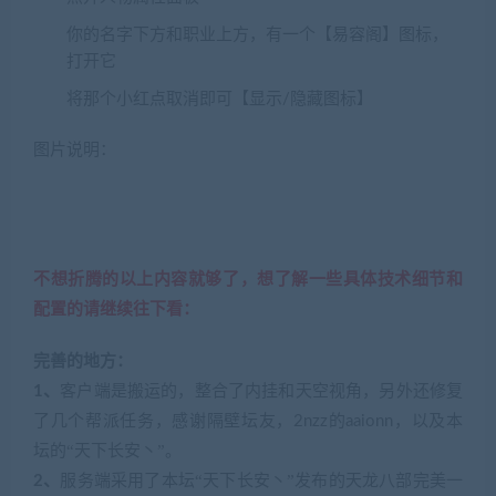
你的名字下方和职业上方，有一个【易容阁】图标，
打开它
将那个小红点取消即可【显示/隐藏图标】
图片说明：
不想折腾的以上内容就够了，想了解一些具体技术细节和
配置的请继续往下看：
完善的地方：
1、
客户端是搬运的，整合了内挂和天空视角，另外还修复
了几个帮派任务，感谢隔壁坛友，2nzz的aaionn，以及本
“
”
坛的
天下长安丶
。
“
”
2、
服务端采用了本坛
天下长安丶
发布的天龙八部完美一