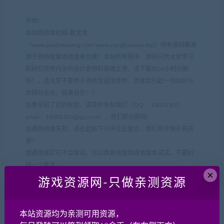
声明：
本站网游单机网-藏宝湾
（www.jiaobenwang.com/www.cangbaowan.top）所有源码都来
源于网络收集修改或者交换！本站所有程序、源码只供大家学习
和研究软件内含的设计思想和原理之用，请下载后24小时内删
除！。请大家不要用于商用及违法使用，否者如引起一切纠纷与
本网站无关，后果自负！！
如果侵犯了您的权益，请及时告知我们（QQ： 18001103
email：
18001103@qq.com
），我们即刻删除!
如遇到资源失效，请在此贴下方评论区留言，我们将尽快补充资
源！
如遇资源实在不会架设，可以换其他游戏或者版本试试，不要纠
结一个版本。
×
游戏资源网-只做亲测资源
网游单机网-脚本王
»
天龙八部完美VM一键服务端 仿官方级别加
本站资源均为亲测可用资源，
强版【内挂+天空视角】【单虚拟机版】