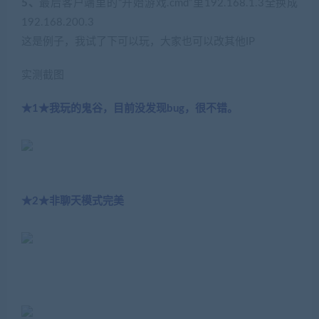
5、
最后客户端里的“开始游戏.cmd”里192.168.1.3全换成
192.168.200.3
这是例子，我试了下可以玩，大家也可以改其他IP
实测截图
★1★我玩的鬼谷，目前没发现bug，很不错。
★2★非聊天模式完美