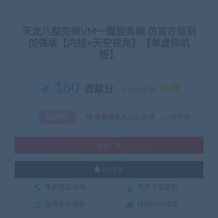
天龙八部完美VM一键服务端 仿官方级别
加强版【内挂+天空视角】【单虚拟机
版】
160
贡献分
免费
VIP会员优惠:
该资源永久钻石免费
去升级
钻石特权
支付下载
QQ咨询
免费售后咨询
免费下载更新
免费安装指导
持续BUG修复