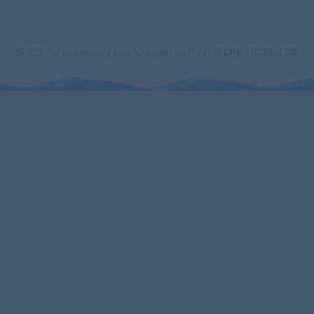
© 2020 by jiaobenwang.com All rights reserved
湘ICP备18020817号