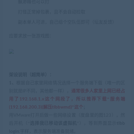
飘渺峰也可以打
打怪正常掉包裹，且不会自动捡取
副本单人可进，自己组个空队伍即可（坛友反馈）
应要求放一张游戏图：
架设说明（超简单）：
1、
根据自己家里网络情况选择一个服务端下载（唯一的区
别就是IP不同，其他都一样），
通常很多人家里上网已经占
“
用了192.168.1.x这个网段了，所以推荐下载
服务端
”
(192.168.200.3)(解压tlbbwmd)
这个
；
用VMware打开后做一些网络设置（度盘里的图123），然
“
”
后开机（
选择我已移动该虚拟机
），等到界面显示
tlbb
login
:字样，表示服务端准备就绪。