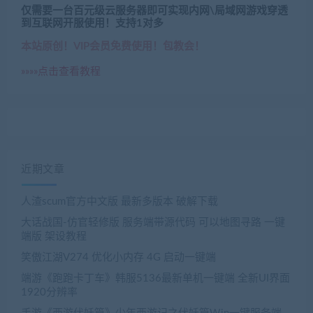
仅需要一台百元级云服务器即可实现内网\局域网游戏穿透
到互联网开服使用！支持1对多
本站原创！VIP会员免费使用！包教会！
»»»»点击查看教程
近期文章
人渣scum官方中文版 最新多版本 破解下载
大话战国-仿官轻修版 服务端带源代码 可以地图寻路 一键
端版 架设教程
笑傲江湖V274 优化小内存 4G 启动一键端
端游《跑跑卡丁车》韩服5136最新单机一键端 全新UI界面
1920分辨率