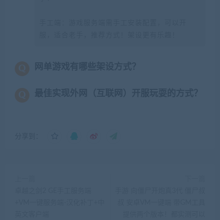
手工端：游戏服务端需手工安装配置，可以开
服，适合老手，推荐方式！架设更有乐趣！
网单游戏有哪些架设方式？
最佳实现外网（互联网）开服玩耍的方式？
分享到：
上一篇
下一篇
卓越之剑2 GE手工服务端
手游 向僵尸开炮真3代 僵尸叔
+VM一键服务端-汉化补丁+中
叔 安卓VM一键端 带GM工具
英文客户端
提供两个版本！都实测可以