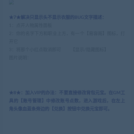
★7★解决只显示头不显示衣服的BUG文字描述：
1：点开人物属性面板
2：你的名字下方和职业上方，有一个【易容阁】图标，打
开它
3：将那个小红点取消即可 【显示/隐藏图标】
图片说明：
★8★：加入VIP的办法：不要直接修改背包元宝。在GM工
具的【账号管理】中修改账号点数，进入游戏后，在左上
角头像血蓝条旁边的【兑换】按钮中兑换元宝即可。