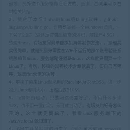
键端，另外这个服务端是毛毛做的，感谢，游戏里可以看
到相关链接。
3、
整合了本坛ffmtw的linux版billing软件，github：
liuguangw/billing_go，作用是省掉一个Windows虚机，一
下省了2.2G（这还是打包压缩后的体积，解压后4.5G），
感谢ffmtw。
有坛友问到单虚拟机具体制作方法，，原理其
实很简单，就是把原来需要在Win下运行的那个账号验证系
统移植到linux，服务端刚好就是linux，这样就只需要一个
Linux了。当然，移植的过程技术含量就高了，要自己写程
序，这是ffm大佬的功劳。
4、
更换了原来Linux端采用的RedHat4为CentOS6，进一步
减少Linux虚机大小，压缩后仅310M。
5、
服务端自启动，只要网络设置好了，不用什么步骤
123，也不用一键启动，无键就启动了。
有坛友也好奇怎么
弄的，这个就更简单了，看看linux服务端下的
/etc/rc.local 就知道了。
6、
GM工具单独提取出来了（因为用不到Windows虚